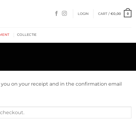
LOGIN
CART /
€
0,00
0
MENT
COLLECTIE
o you on your receipt and in the confirmation email