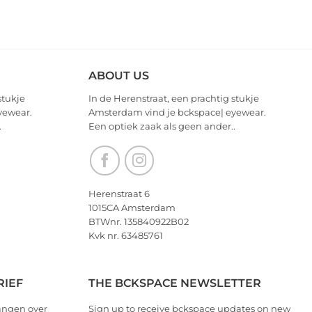
ABOUT US
stukje
In de Herenstraat, een prachtig stukje
yewear.
Amsterdam vind je bckspace| eyewear.
.
Een optiek zaak als geen ander..
Herenstraat 6
1015CA Amsterdam
BTWnr. 135840922B02
Kvk nr. 63485761
RIEF
THE BCKSPACE NEWSLETTER
angen over
Sign up to receive bckspace updates on new