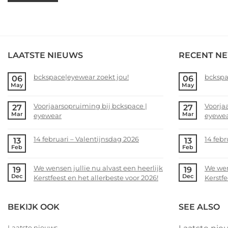
LAATSTE NIEUWS
RECENT N
bckspace|eyewear zoekt jou!
bckspa
06
06
May
May
No
No
Comments
Comme
Voorjaarsopruiming bij bckspace |
Voorja
27
27
on
on
Mar
Mar
eyewear
eyewe
bckspace|eyewear
bckspa
zoekt
zoekt
No
No
jou!
jou!
Comments
Comme
14 februari – Valentijnsdag 2026
14 febr
13
13
on
on
Feb
Feb
No
No
Voorjaarsopruiming
Voorja
Comments
Comme
bij
bij
We wensen jullie nu alvast een heerlijk
We wens
19
19
on
on
bckspace
bckspa
Dec
Dec
Kerstfeest en het allerbeste voor 2026!
Kerstfe
14
14
|
|
februari
februar
No
No
eyewear
eyewea
–
–
Comments
Comme
BEKIJK OOK
SEE ALSO
Valentijnsdag
on
Valent
on
2026
We
2026
We
Laatste nieuws