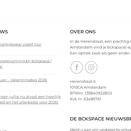
EWS
OVER ONS
In de Herenstraat, een prachtig 
ce|eyewear zoekt jou!
Amsterdam vind je bckspace| e
Een optiek zaak als geen ander.
nts
arsopruiming bij bckspace |
ar
ce|eyewear
nts
uari – Valentijnsdag 2026
Herenstraat 6
1015CA Amsterdam
arsopruiming
nts
BTWnr. 135840922B02
en jullie nu alvast een heerlijk
Kvk nr. 63485761
ce
est en het allerbeste voor 2026!
i
r
nts
DE BCKSPACE NIEUWSB
ijnsdag
Meld u aan om updates te ontv