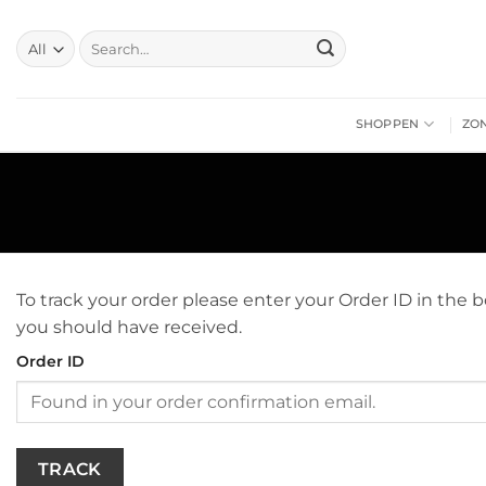
Skip
to
Search
for:
content
SHOPPEN
ZO
To track your order please enter your Order ID in the 
you should have received.
Order ID
TRACK