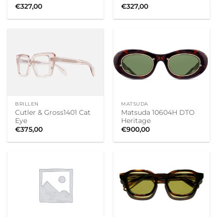
€
327,00
€
327,00
BRILLEN
MATSUDA
Cutler & Gross1401 Cat
Matsuda 10604H DTO
Eye
Heritage
€
375,00
€
900,00