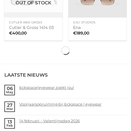
OUT OF STOCK
CUTLER AND GROSS
GIGI STUDIOS
Cutler & Gross 1414 03
Ena
€
400,00
€
189,00
LAATSTE NIEUWS
bckspace|eyewear zoekt jou!
06
May
No
Comments
Voorjaarsopruiming bij bckspace | eyewear
27
on
Mar
bckspace|eyewear
No
zoekt
Comments
14 februari – Valentijnsdag 2026
13
jou!
on
Feb
Voorjaarsopruiming
No