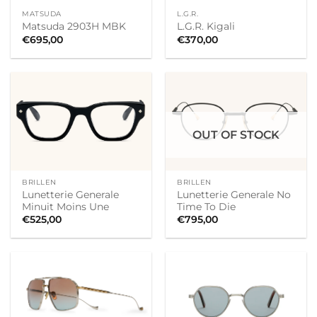
MATSUDA
L.G.R.
Matsuda 2903H MBK
L.G.R. Kigali
€
695,00
€
370,00
OUT OF STOCK
BRILLEN
BRILLEN
Lunetterie Generale
Lunetterie Generale No
Minuit Moins Une
Time To Die
€
525,00
€
795,00