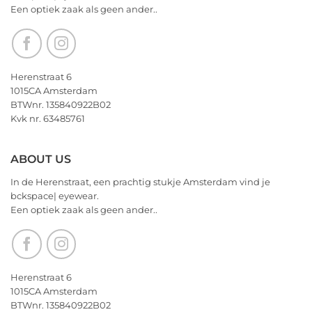
jullie
Een optiek zaak als geen ander..
nu
alvast
een
heerlijk
Kerstfeest
Herenstraat 6
en
1015CA Amsterdam
het
BTWnr. 135840922B02
allerbeste
Kvk nr. 63485761
voor
2026!
ABOUT US
In de Herenstraat, een prachtig stukje Amsterdam vind je
bckspace| eyewear.
Een optiek zaak als geen ander..
Herenstraat 6
1015CA Amsterdam
BTWnr. 135840922B02