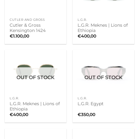
CUTLER AND GROSS
L.G.R.
Cutler & Gross
L.G.R. Meknes | Lions of
Kensington 1424
Ethiopia
€
1.100,00
€
400,00
OUT OF STOCK
OUT OF STOCK
L.G.R.
L.G.R.
L.G.R. Meknes | Lions of
L.G.R. Egypt
Ethiopia
€
400,00
€
350,00