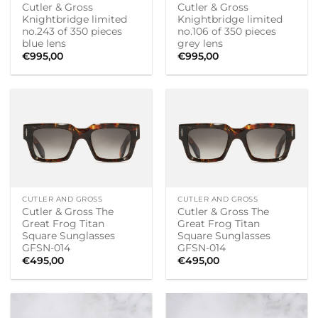
Cutler & Gross
Cutler & Gross
Knightbridge limited
Knightbridge limited
no.243 of 350 pieces
no.106 of 350 pieces
blue lens
grey lens
€
995,00
€
995,00
CUTLER AND GROSS
CUTLER AND GROSS
Cutler & Gross The
Cutler & Gross The
Great Frog Titan
Great Frog Titan
Square Sunglasses
Square Sunglasses
GFSN-014
GFSN-014
€
495,00
€
495,00