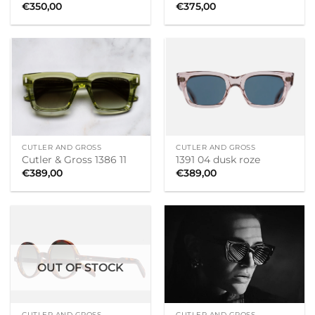
€
350,00
€
375,00
CUTLER AND GROSS
CUTLER AND GROSS
Cutler & Gross 1386 11
1391 04 dusk roze
€
389,00
€
389,00
OUT OF STOCK
CUTLER AND GROSS
CUTLER AND GROSS