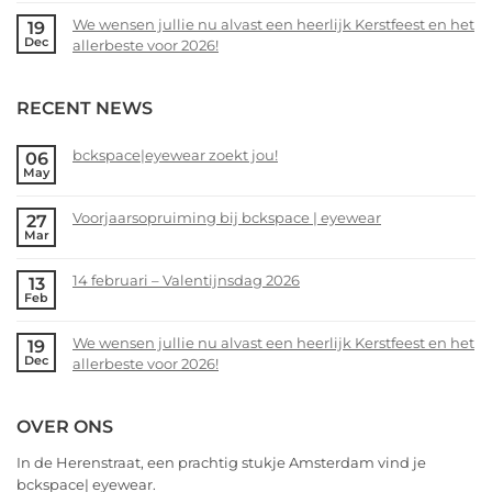
bij
Comments
We wensen jullie nu alvast een heerlijk Kerstfeest en het
19
bckspace
on
Dec
allerbeste voor 2026!
|
14
eyewear
februari
No
–
Comments
RECENT NEWS
Valentijnsdag
on
2026
We
wensen
bckspace|eyewear zoekt jou!
06
May
jullie
No
nu
Comments
alvast
Voorjaarsopruiming bij bckspace | eyewear
27
on
Mar
een
bckspace|eyewear
No
heerlijk
zoekt
Comments
Kerstfeest
14 februari – Valentijnsdag 2026
13
jou!
on
Feb
en
Voorjaarsopruiming
No
het
bij
Comments
allerbeste
We wensen jullie nu alvast een heerlijk Kerstfeest en het
19
bckspace
on
Dec
voor
allerbeste voor 2026!
|
14
2026!
eyewear
februari
No
–
Comments
OVER ONS
Valentijnsdag
on
2026
We
In de Herenstraat, een prachtig stukje Amsterdam vind je
wensen
bckspace| eyewear.