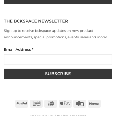
THE BCKSPACE NEWSLETTER
Sign up to receive bckspace updates on new product
announcements, special promotions, events, sales and more!
Email Address
*
PayPal
Bancontact
IDeal
Apple
Credit
Klarna
Pay
Card
© COPYRIGHT 2026 BCKSPACE EYEWEAR