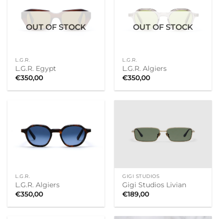
OUT OF STOCK
OUT OF STOCK
L.G.R.
L.G.R.
L.G.R. Egypt
L.G.R. Algiers
€
350,00
€
350,00
L.G.R.
GIGI STUDIOS
L.G.R. Algiers
Gigi Studios Livian
€
350,00
€
189,00