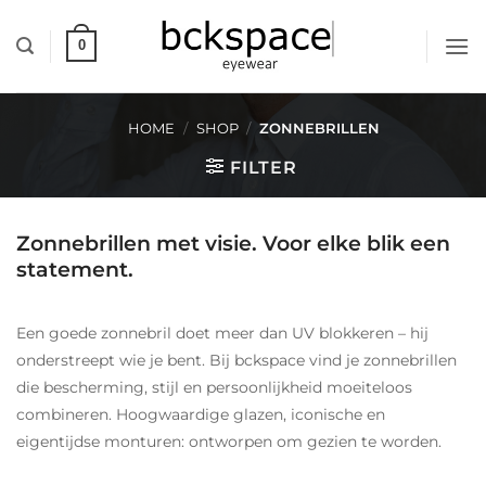
Skip
to
0
content
HOME
/
SHOP
/
ZONNEBRILLEN
FILTER
Zonnebrillen met visie. Voor elke blik een
statement.
Een goede zonnebril doet meer dan UV blokkeren – hij
onderstreept wie je bent. Bij bckspace vind je zonnebrillen
die bescherming, stijl en persoonlijkheid moeiteloos
combineren. Hoogwaardige glazen, iconische en
eigentijdse monturen: ontworpen om gezien te worden.