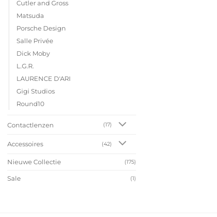
Cutler and Gross
Matsuda
Porsche Design
Salle Privée
Dick Moby
L.G.R.
LAURENCE D'ARI
Gigi Studios
Round10
Contactlenzen
(17)
Accessoires
(42)
Nieuwe Collectie
(175)
Sale
(1)