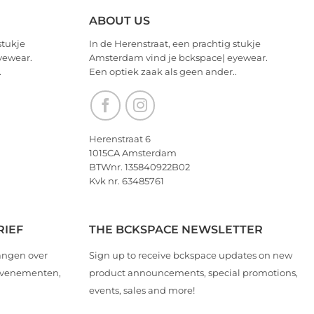
ABOUT US
stukje
In de Herenstraat, een prachtig stukje
yewear.
Amsterdam vind je bckspace| eyewear.
.
Een optiek zaak als geen ander..
Herenstraat 6
1015CA Amsterdam
BTWnr. 135840922B02
Kvk nr. 63485761
RIEF
THE BCKSPACE NEWSLETTER
angen over
Sign up to receive bckspace updates on new
 evenementen,
product announcements, special promotions,
events, sales and more!