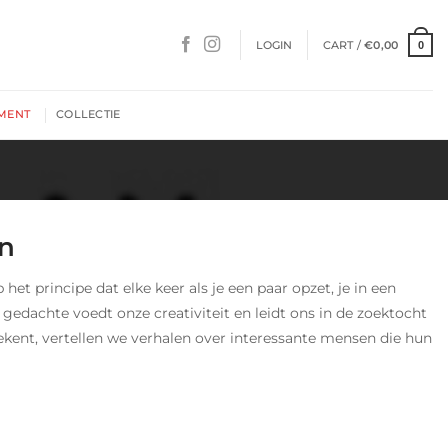
LOGIN
CART /
€
0,00
0
MENT
COLLECTIE
en
et principe dat elke keer als je een paar opzet, je in een
 gedachte voedt onze creativiteit en leidt ons in de zoektocht
tekent, vertellen we verhalen over interessante mensen die hun