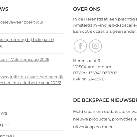
EWS
OVER ONS
In de Herenstraat, een prachtig 
ce|eyewear zoekt jou!
Amsterdam vind je bckspace| e
Een optiek zaak als geen ander.
nts
arsopruiming bij bckspace |
ar
ce|eyewear
nts
uari – Valentijnsdag 2026
Herenstraat 6
1015CA Amsterdam
arsopruiming
nts
BTWnr. 135840922B02
en jullie nu alvast een heerlijk
Kvk nr. 63485761
ce
est en het allerbeste voor 2026!
i
r
nts
DE BCKSPACE NIEUWSB
ijnsdag
Meld u aan om updates te ontv
uws
n
nieuwe producten, promoties,
ngen
uitverkoop en meer!
spraak