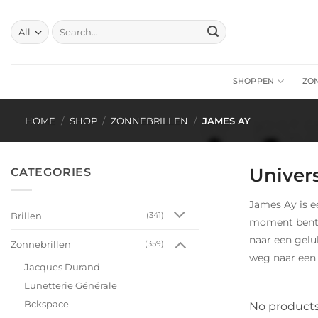
Skip
to
Search
for:
content
SHOPPEN
ZO
HOME
/
SHOP
/
ZONNEBRILLEN
/
JAMES AY
Univer
CATEGORIES
James Ay is ee
Brillen
(341)
moment bent w
naar een gelu
Zonnebrillen
(359)
weg naar een
Jacques Durand
Lunetterie Générale
Bckspace
No products