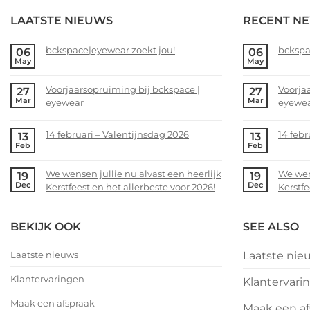
LAATSTE NIEUWS
RECENT N
bckspace|eyewear zoekt jou!
bckspa
06
06
May
May
No
No
Comments
Comme
Voorjaarsopruiming bij bckspace |
Voorja
27
27
on
on
Mar
Mar
eyewear
eyewe
bckspace|eyewear
bckspa
zoekt
zoekt
No
No
jou!
jou!
Comments
Comme
14 februari – Valentijnsdag 2026
14 febr
13
13
on
on
Feb
Feb
No
No
Voorjaarsopruiming
Voorja
Comments
Comme
bij
bij
We wensen jullie nu alvast een heerlijk
We wens
19
19
on
on
bckspace
bckspa
Dec
Dec
Kerstfeest en het allerbeste voor 2026!
Kerstfe
14
14
|
|
februari
februar
No
No
eyewear
eyewea
–
–
Comments
Comme
BEKIJK OOK
SEE ALSO
Valentijnsdag
on
Valent
on
2026
We
2026
We
Laatste nieuws
Laatste nie
wensen
wense
jullie
jullie
Klantervaringen
Klantervari
nu
nu
alvast
alvast
Maak een afspraak
Maak een af
een
een