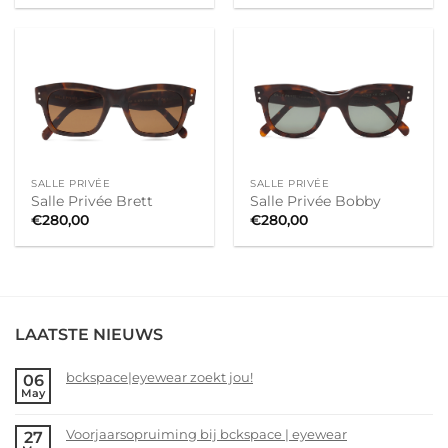
SALLE PRIVÉE
SALLE PRIVÉE
Salle Privée Brett
Salle Privée Bobby
€
280,00
€
280,00
LAATSTE NIEUWS
bckspace|eyewear zoekt jou!
06
May
No
Comments
Voorjaarsopruiming bij bckspace | eyewear
27
on