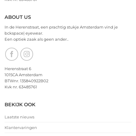
voor
2026!
ABOUT US
In de Herenstraat, een prachtig stukje Amsterdam vind je
bckspace| eyewear.
Een optiek zaak als geen ander..
Herenstraat 6
1015CA Amsterdam
BTWnr. 135840922B02
Kvk nr. 63485761
BEKIJK OOK
Laatste nieuws
Klantervaringen