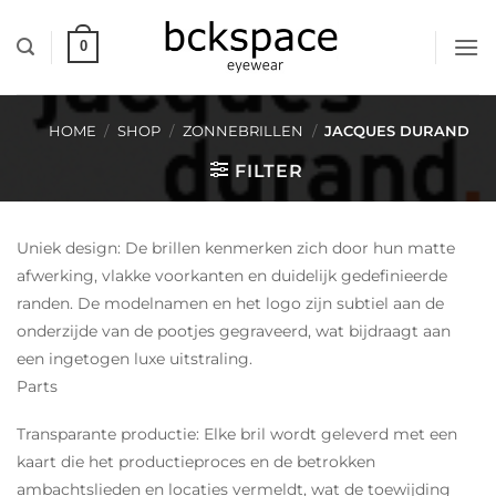
Skip
to
0
content
HOME
/
SHOP
/
ZONNEBRILLEN
/
JACQUES DURAND
FILTER
Uniek design: De brillen kenmerken zich door hun matte
afwerking, vlakke voorkanten en duidelijk gedefinieerde
randen. De modelnamen en het logo zijn subtiel aan de
onderzijde van de pootjes gegraveerd, wat bijdraagt aan
een ingetogen luxe uitstraling.
Parts
Transparante productie: Elke bril wordt geleverd met een
kaart die het productieproces en de betrokken
ambachtslieden en locaties vermeldt, wat de toewijding