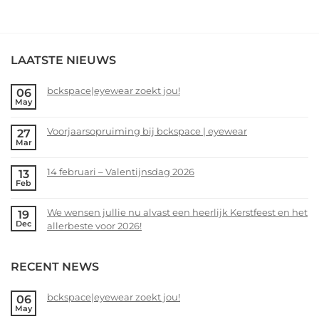
LAATSTE NIEUWS
bckspace|eyewear zoekt jou!
06
May
No
Comments
Voorjaarsopruiming bij bckspace | eyewear
27
on
Mar
bckspace|eyewear
No
zoekt
Comments
14 februari – Valentijnsdag 2026
13
jou!
on
Feb
Voorjaarsopruiming
No
bij
Comments
We wensen jullie nu alvast een heerlijk Kerstfeest en het
19
bckspace
on
Dec
allerbeste voor 2026!
|
14
eyewear
februari
No
–
Comments
RECENT NEWS
Valentijnsdag
on
2026
We
wensen
bckspace|eyewear zoekt jou!
06
May
jullie
No