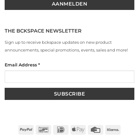
THE BCKSPACE NEWSLETTER
Sign up to receive bckspace updates on new product
announcements, special promotions, events, sales and more!
Email Address
*
PayPal
Bancontact
IDeal
Apple
Credit
Klarna
Pay
Card