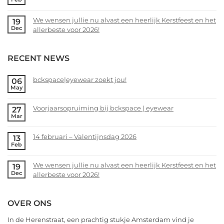
Voorjaarsopruiming
No
bij
Comments
We wensen jullie nu alvast een heerlijk Kerstfeest en het
19
bckspace
on
Dec
allerbeste voor 2026!
|
14
eyewear
februari
No
–
Comments
RECENT NEWS
Valentijnsdag
on
2026
We
wensen
bckspace|eyewear zoekt jou!
06
May
jullie
No
nu
Comments
alvast
Voorjaarsopruiming bij bckspace | eyewear
27
on
Mar
een
bckspace|eyewear
No
heerlijk
zoekt
Comments
Kerstfeest
14 februari – Valentijnsdag 2026
13
jou!
on
Feb
en
Voorjaarsopruiming
No
het
bij
Comments
allerbeste
We wensen jullie nu alvast een heerlijk Kerstfeest en het
19
bckspace
on
Dec
voor
allerbeste voor 2026!
|
14
2026!
eyewear
februari
No
–
Comments
OVER ONS
Valentijnsdag
on
2026
We
In de Herenstraat, een prachtig stukje Amsterdam vind je
wensen