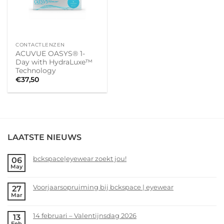
CONTACTLENZEN
ACUVUE OASYS® 1-
Day with HydraLuxe™
Technology
€
37,50
LAATSTE NIEUWS
bckspace|eyewear zoekt jou!
06
May
No
Comments
Voorjaarsopruiming bij bckspace | eyewear
27
on
Mar
bckspace|eyewear
No
zoekt
Comments
14 februari – Valentijnsdag 2026
13
jou!
on
Feb