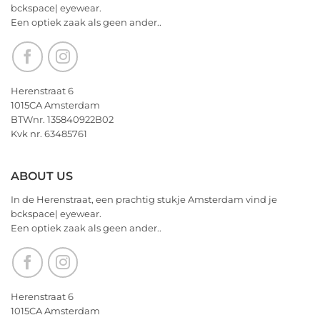
bckspace| eyewear.
jullie
Een optiek zaak als geen ander..
nu
alvast
een
heerlijk
Kerstfeest
Herenstraat 6
en
1015CA Amsterdam
het
BTWnr. 135840922B02
allerbeste
Kvk nr. 63485761
voor
2026!
ABOUT US
In de Herenstraat, een prachtig stukje Amsterdam vind je
bckspace| eyewear.
Een optiek zaak als geen ander..
Herenstraat 6
1015CA Amsterdam