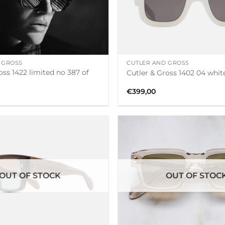
+
 GROSS
CUTLER AND GROSS
oss 1422 limited no 387 of
Cutler & Gross 1402 04 whit
€
399,00
OUT OF STOCK
OUT OF STOC
+