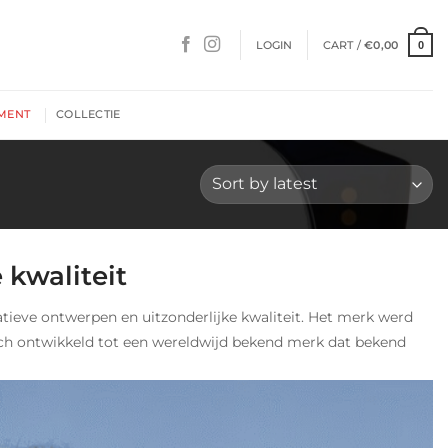
LOGIN
CART /
€
0,00
0
MENT
COLLECTIE
 kwaliteit
atieve ontwerpen en uitzonderlijke kwaliteit. Het merk werd
ich ontwikkeld tot een wereldwijd bekend merk dat bekend