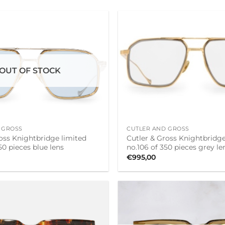
OUT OF STOCK
+
 GROSS
CUTLER AND GROSS
oss Knightbridge limited
Cutler & Gross Knightbridge
50 pieces blue lens
no.106 of 350 pieces grey le
€
995,00