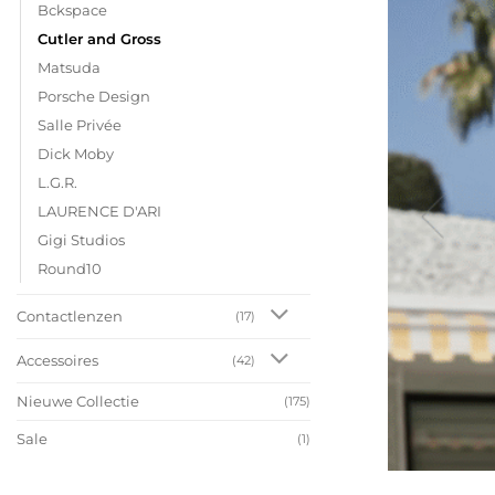
Bckspace
Cutler and Gross
Matsuda
Porsche Design
Salle Privée
Dick Moby
L.G.R.
LAURENCE D'ARI
Gigi Studios
Round10
Contactlenzen
(17)
Accessoires
(42)
Nieuwe Collectie
(175)
Sale
(1)