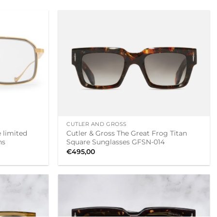
+
CUTLER AND GROSS
 limited
Cutler & Gross The Great Frog Titan
ns
Square Sunglasses GFSN-014
€
495,00