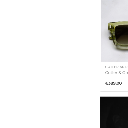
+
CUTLER AND
Cutler & Gr
€
389,00