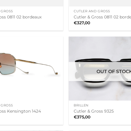
+
 GROSS
CUTLER AND GROSS
oss 0811 02 bordeaux
Cutler & Gross 0811 02 bord
€
327,00
OUT OF STOC
+
 GROSS
BRILLEN
ross Kensington 1424
Cutler & Gross 9325
€
375,00