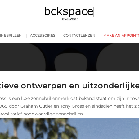
NNEBRILLEN
ACCESSOIRES
CONTACTLENZEN
MAKE AN APPOINT
ieve ontwerpen en uitzonderlijke
oss is een luxe zonnebrillenmerk dat bekend staat om zijn innov
1969 door Graham Cutler en Tony Gross en sindsdien heeft het z
 kwalitatief hoogwaardige zonnebrillen.