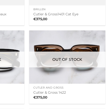
+
BRILLEN
eaux
Cutler & Gross1401 Cat Eye
€
375,00
K
OUT OF STOCK
+
CUTLER AND GROSS
Cutler & Gross 1422
€
375,00