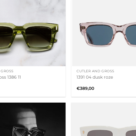
+
 GROSS
CUTLER AND GROSS
oss 1386 11
1391 04 dusk roze
€
389,00