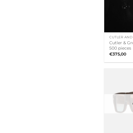
+
CUTLER AND
Cutler & Gr
500 pieces
€
375,00
+