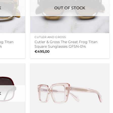
K
OUT OF STOCK
+
CUTLER AND GROSS
og Titan
Cutler & Gross The Great Frog Titan
4
Square Sunglasses GFSN-014
€
495,00
K