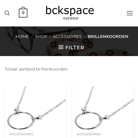
Skip
to
0
content
HOME
/
SHOP
/
ACCESSOIRES
/
BRILLENKOORDEN
FILTER
Totaal aanbod brillenkoorden
ACCESSOIRES
ACCESSOIRES