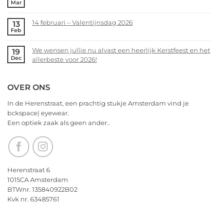
Mar
een
bckspace|eyewear
No
heerlijk
zoekt
Comments
Kerstfeest
14 februari – Valentijnsdag 2026
13
jou!
on
Feb
en
Voorjaarsopruiming
No
het
bij
Comments
allerbeste
We wensen jullie nu alvast een heerlijk Kerstfeest en het
19
bckspace
on
Dec
voor
allerbeste voor 2026!
|
14
2026!
eyewear
februari
No
–
Comments
OVER ONS
Valentijnsdag
on
2026
We
In de Herenstraat, een prachtig stukje Amsterdam vind je
wensen
bckspace| eyewear.
jullie
Een optiek zaak als geen ander..
nu
alvast
een
heerlijk
Kerstfeest
Herenstraat 6
en
1015CA Amsterdam
het
BTWnr. 135840922B02
allerbeste
Kvk nr. 63485761
voor
2026!