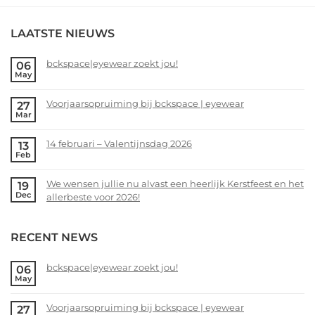
LAATSTE NIEUWS
bckspace|eyewear zoekt jou!
06
May
No
Comments
Voorjaarsopruiming bij bckspace | eyewear
27
on
Mar
bckspace|eyewear
No
zoekt
Comments
14 februari – Valentijnsdag 2026
13
jou!
on
Feb
Voorjaarsopruiming
No
bij
Comments
We wensen jullie nu alvast een heerlijk Kerstfeest en het
19
bckspace
on
Dec
allerbeste voor 2026!
|
14
eyewear
februari
No
–
Comments
RECENT NEWS
Valentijnsdag
on
2026
We
wensen
bckspace|eyewear zoekt jou!
06
May
jullie
No
nu
Comments
alvast
Voorjaarsopruiming bij bckspace | eyewear
27
on