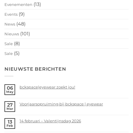
(13)
Evenementen
(9)
Events
(48)
News
(101)
Nieuws
(8)
Sale
(5)
Sale
NIEUWSTE BERICHTEN
bckspace|eyewear zoekt jou!
06
May
No
Comments
Voorjaarsopruiming bij bckspace | eyewear
27
on
Mar
bckspace|eyewear
No
zoekt
Comments
14 februari – Valentijnsdag 2026
13
jou!
on
Feb
Voorjaarsopruiming
No