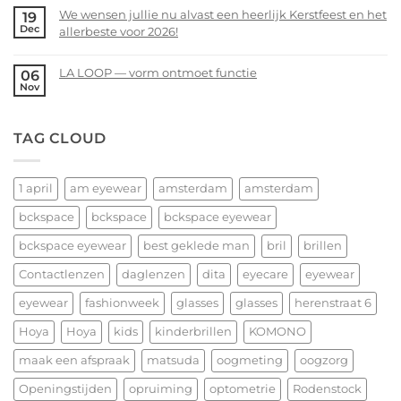
bij
Comments
We wensen jullie nu alvast een heerlijk Kerstfeest en het
19
bckspace
on
Dec
allerbeste voor 2026!
|
14
eyewear
februari
No
–
Comments
LA LOOP — vorm ontmoet functie
06
Valentijnsdag
on
Nov
No
2026
We
Comments
wensen
on
TAG CLOUD
jullie
LA
nu
LOOP
alvast
—
een
1 april
am eyewear
amsterdam
amsterdam
vorm
heerlijk
ontmoet
bckspace
bckspace
bckspace eyewear
Kerstfeest
functie
en
bckspace eyewear
best geklede man
bril
brillen
het
allerbeste
Contactlenzen
daglenzen
dita
eyecare
eyewear
voor
eyewear
fashionweek
glasses
glasses
herenstraat 6
2026!
Hoya
Hoya
kids
kinderbrillen
KOMONO
maak een afspraak
matsuda
oogmeting
oogzorg
Openingstijden
opruiming
optometrie
Rodenstock