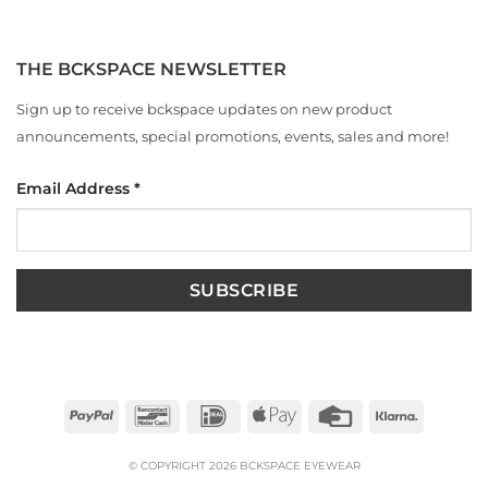
THE BCKSPACE NEWSLETTER
Sign up to receive bckspace updates on new product
announcements, special promotions, events, sales and more!
Email Address
*
PayPal
Bancontact
IDeal
Apple
Credit
Klarna
Pay
Card
© COPYRIGHT 2026 BCKSPACE EYEWEAR