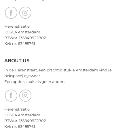
nu
alvast
een
heerlijk
Kerstfeest
Herenstraat 6
en
1015CA Amsterdam
het
BTWnr. 135840922B02
allerbeste
Kvk nr. 63485761
voor
2026!
ABOUT US
In de Herenstraat, een prachtig stukje Amsterdam vind je
bckspace| eyewear.
Een optiek zaak als geen ander..
Herenstraat 6
1015CA Amsterdam
BTWnr. 135840922B02
Kvk nr. 63485761