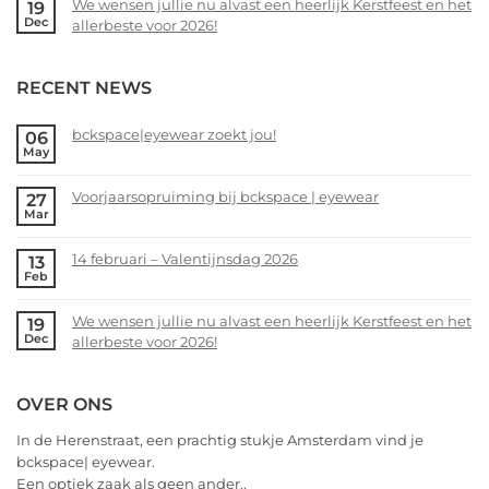
We wensen jullie nu alvast een heerlijk Kerstfeest en het
19
bckspace
on
Dec
allerbeste voor 2026!
|
14
eyewear
februari
No
–
Comments
RECENT NEWS
Valentijnsdag
on
2026
We
wensen
bckspace|eyewear zoekt jou!
06
May
jullie
No
nu
Comments
alvast
Voorjaarsopruiming bij bckspace | eyewear
27
on
Mar
een
bckspace|eyewear
No
heerlijk
zoekt
Comments
Kerstfeest
14 februari – Valentijnsdag 2026
13
jou!
on
Feb
en
Voorjaarsopruiming
No
het
bij
Comments
allerbeste
We wensen jullie nu alvast een heerlijk Kerstfeest en het
19
bckspace
on
Dec
voor
allerbeste voor 2026!
|
14
2026!
eyewear
februari
No
–
Comments
OVER ONS
Valentijnsdag
on
2026
We
In de Herenstraat, een prachtig stukje Amsterdam vind je
wensen
bckspace| eyewear.
jullie
Een optiek zaak als geen ander..