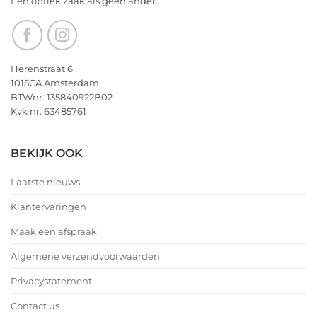
Een optiek zaak als geen ander..
Herenstraat 6
1015CA Amsterdam
BTWnr. 135840922B02
Kvk nr. 63485761
BEKIJK OOK
Laatste nieuws
Klantervaringen
Maak een afspraak
Algemene verzendvoorwaarden
Privacystatement
Contact us