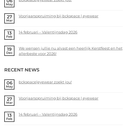
06
May
No
Comments
Voorjaarsopruiming bij bckspace | eyewear
27
on
Mar
bckspace|eyewear
No
zoekt
Comments
14 februari – Valentijnsdag 2026
13
jou!
on
Feb
Voorjaarsopruiming
No
bij
Comments
We wensen jullie nu alvast een heerlijk Kerstfeest en het
19
bckspace
on
Dec
allerbeste voor 2026!
|
14
eyewear
februari
No
–
Comments
RECENT NEWS
Valentijnsdag
on
2026
We
wensen
bckspace|eyewear zoekt jou!
06
May
jullie
No
nu
Comments
alvast
Voorjaarsopruiming bij bckspace | eyewear
27
on
Mar
een
bckspace|eyewear
No
heerlijk
zoekt
Comments
Kerstfeest
14 februari – Valentijnsdag 2026
13
jou!
on
Feb
en
Voorjaarsopruiming
No
het
bij
Comments