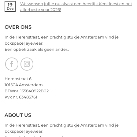
allerbeste
We wensen jullie nu alvast een heerlijk Kerstfeest en het
19
bckspace
on
Dec
voor
allerbeste voor 2026!
|
14
2026!
eyewear
februari
No
–
Comments
OVER ONS
Valentijnsdag
on
2026
We
In de Herenstraat, een prachtig stukje Amsterdam vind je
wensen
bckspace| eyewear.
jullie
Een optiek zaak als geen ander..
nu
alvast
een
heerlijk
Kerstfeest
Herenstraat 6
en
1015CA Amsterdam
het
BTWnr. 135840922B02
allerbeste
Kvk nr. 63485761
voor
2026!
ABOUT US
In de Herenstraat, een prachtig stukje Amsterdam vind je
bckspace| eyewear.