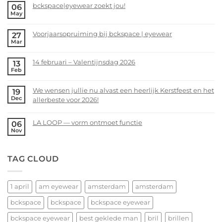
bckspace|eyewear zoekt jou!
06
May
No
Comments
Voorjaarsopruiming bij bckspace | eyewear
27
on
Mar
bckspace|eyewear
No
zoekt
Comments
14 februari – Valentijnsdag 2026
13
jou!
on
Feb
Voorjaarsopruiming
No
bij
Comments
We wensen jullie nu alvast een heerlijk Kerstfeest en het
19
bckspace
on
Dec
allerbeste voor 2026!
|
14
eyewear
februari
No
–
Comments
LA LOOP — vorm ontmoet functie
06
Valentijnsdag
on
Nov
No
2026
We
Comments
wensen
on
TAG CLOUD
jullie
LA
nu
LOOP
alvast
—
een
1 april
am eyewear
amsterdam
amsterdam
vorm
heerlijk
ontmoet
bckspace
bckspace
bckspace eyewear
Kerstfeest
functie
en
bckspace eyewear
best geklede man
bril
brillen