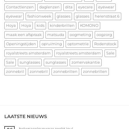
het
allerbeste
Contactlenzen
daglenzen
dita
eyecare
eyewear
voor
eyewear
fashionweek
glasses
glasses
herenstraat 6
2026!
Hoya
Hoya
kids
kinderbrillen
KOMONO
maak een afspraak
matsuda
oogmeting
oogzorg
Openingstijden
opruiming
optometrie
Rodenstock
royalstreets amsterdam
royalstreets amsterdam
Sale
Sale
sunglasses
sunglasses
zomervakantie
zonnebril
zonnebril
zonnebrillen
zonnebrillen
LAATSTE NIEUWS
bckspace|eyewear zoekt jou!