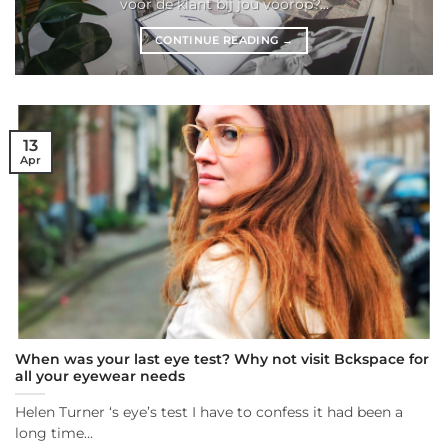
voor de klant bij jou voorop?...
CONTINUE READING
→
13
Apr
When was your last eye test? Why not visit Bckspace for
all your eyewear needs
Helen Turner ‘s eye’s test I have to confess it had been a
long time...