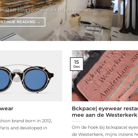
en staat zorg voor de klant bij jou voorop?...
NTINUE READING
→
15
Dec
wear
Bckpace| eyewear resta
mee aan de Westerkerk
hion brand born in 2012,
Om de hoek bij bckspace| eyew
Paris and developed in
de Westerkerk, mijns inziens 