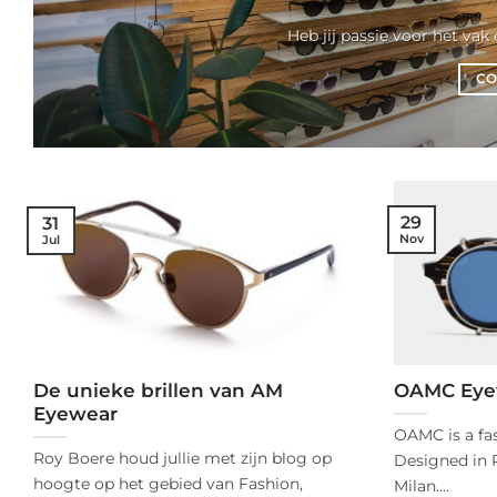
Heb jij passie voor het vak 
CO
29
31
Nov
Jul
De unieke brillen van AM
OAMC Eye
Eyewear
OAMC is a fas
Roy Boere houd jullie met zijn blog op
Designed in 
hoogte op het gebied van Fashion,
Milan....