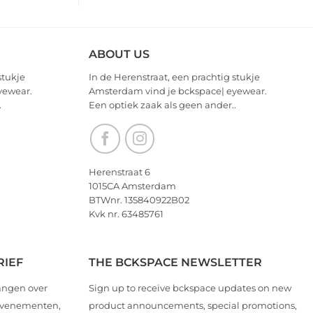
ABOUT US
stukje
In de Herenstraat, een prachtig stukje
yewear.
Amsterdam vind je bckspace| eyewear.
.
Een optiek zaak als geen ander..
Herenstraat 6
1015CA Amsterdam
BTWnr. 135840922B02
Kvk nr. 63485761
RIEF
THE BCKSPACE NEWSLETTER
angen over
Sign up to receive bckspace updates on new
 evenementen,
product announcements, special promotions,