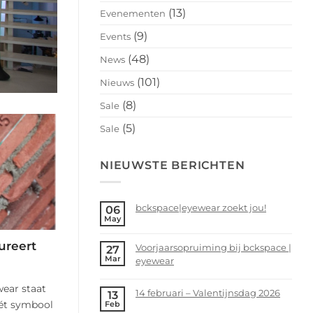
(13)
Evenementen
(9)
Events
(48)
News
(101)
Nieuws
(8)
Sale
(5)
Sale
NIEUWSTE BERICHTEN
bckspace|eyewear zoekt jou!
06
May
No
Comments
ureert
Voorjaarsopruiming bij bckspace |
27
on
Mar
eyewear
bckspace|eyewear
zoekt
No
ear staat
jou!
Comments
14 februari – Valentijnsdag 2026
13
on
hét symbool
Feb
No