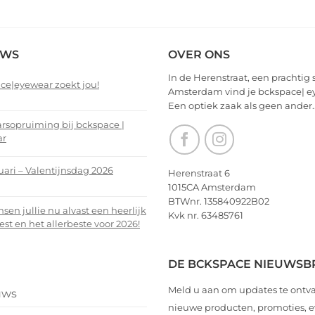
EWS
OVER ONS
In de Herenstraat, een prachtig 
ce|eyewear zoekt jou!
Amsterdam vind je bckspace| e
Een optiek zaak als geen ander.
nts
arsopruiming bij bckspace |
ar
ce|eyewear
nts
uari – Valentijnsdag 2026
Herenstraat 6
1015CA Amsterdam
arsopruiming
nts
BTWnr. 135840922B02
en jullie nu alvast een heerlijk
Kvk nr. 63485761
ce
est en het allerbeste voor 2026!
i
r
nts
DE BCKSPACE NIEUWSB
ijnsdag
Meld u aan om updates te ontv
uws
n
nieuwe producten, promoties,