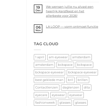
Voorjaarsopruiming
Comments
bij
We wensen jullie nu alvast een
19
on
bckspace
Dec
heerlijk Kerstfeest en het
14
|
allerbeste voor 2026!
februari
eyewear
–
No
Valentijnsdag
Comments
LA LOOP — vorm ontmoet functie
06
2026
on
Nov
No
We
Comments
wensen
on
TAG CLOUD
jullie
LA
nu
LOOP
alvast
—
een
1 april
am eyewear
amsterdam
vorm
heerlijk
ontmoet
amsterdam
bckspace
bckspace
Kerstfeest
functie
en
bckspace eyewear
bckspace eyewear
het
allerbeste
best geklede man
bril
brillen
voor
Contactlenzen
daglenzen
dita
2026!
eyecare
eyewear
eyewear
fashionweek
glasses
glasses