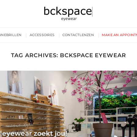
NNEBRILLEN
ACCESSOIRES
CONTACTLENZEN
MAKE AN APPOINT
TAG ARCHIVES:
BCKSPACE EYEWEAR
NEWS NIEUWS
|eyewear zoekt jou!