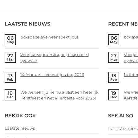
LAATSTE NIEUWS
RECENT N
bckspace|eyewear zoekt jou!
bckspa
06
06
May
May
No
No
Comments
Comme
Voorjaarsopruiming bij bckspace |
Voorja
27
27
on
on
Mar
Mar
eyewear
eyewe
bckspace|eyewear
bckspa
zoekt
zoekt
No
No
jou!
jou!
Comments
Comme
14 februari – Valentijnsdag 2026
14 febr
13
13
on
on
Feb
Feb
No
No
Voorjaarsopruiming
Voorja
Comments
Comme
bij
bij
We wensen jullie nu alvast een heerlijk
We wens
19
19
on
on
bckspace
bckspa
Dec
Dec
Kerstfeest en het allerbeste voor 2026!
Kerstfe
14
14
|
|
februari
februar
No
No
eyewear
eyewea
–
–
Comments
Comme
BEKIJK OOK
SEE ALSO
Valentijnsdag
on
Valent
on
2026
We
2026
We
Laatste nieuws
Laatste nie
wensen
wense
jullie
jullie