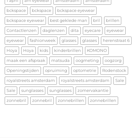
een
1 april
am eyewear
amsterdam
amsterdam
vorm
heerlijk
ontmoet
bckspace
bckspace
bckspace eyewear
Kerstfeest
functie
en
bckspace eyewear
best geklede man
bril
brillen
het
allerbeste
Contactlenzen
daglenzen
dita
eyecare
eyewear
voor
eyewear
fashionweek
glasses
glasses
herenstraat 6
2026!
Hoya
Hoya
kids
kinderbrillen
KOMONO
maak een afspraak
matsuda
oogmeting
oogzorg
Openingstijden
opruiming
optometrie
Rodenstock
royalstreets amsterdam
royalstreets amsterdam
Sale
Sale
sunglasses
sunglasses
zomervakantie
zonnebril
zonnebril
zonnebrillen
zonnebrillen