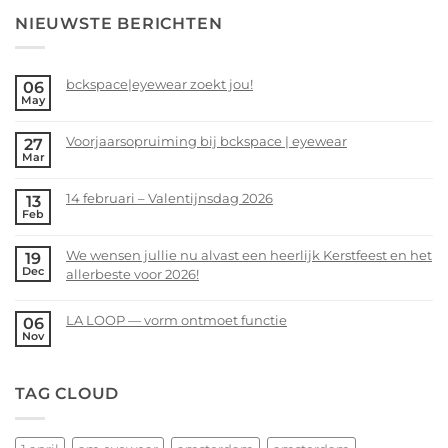
NIEUWSTE BERICHTEN
bckspace|eyewear zoekt jou!
06
May
No
Comments
Voorjaarsopruiming bij bckspace | eyewear
27
on
Mar
bckspace|eyewear
No
zoekt
Comments
14 februari – Valentijnsdag 2026
13
jou!
on
Feb
Voorjaarsopruiming
No
bij
Comments
We wensen jullie nu alvast een heerlijk Kerstfeest en het
19
bckspace
on
Dec
allerbeste voor 2026!
|
14
eyewear
februari
No
–
Comments
LA LOOP — vorm ontmoet functie
06
Valentijnsdag
on
Nov
No
2026
We
Comments
wensen
on
TAG CLOUD
jullie
LA
nu
LOOP
alvast
—