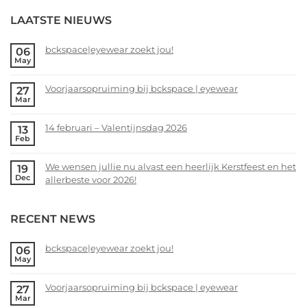
LAATSTE NIEUWS
bckspace|eyewear zoekt jou!
06
May
No
Comments
Voorjaarsopruiming bij bckspace | eyewear
27
on
Mar
bckspace|eyewear
No
zoekt
Comments
14 februari – Valentijnsdag 2026
13
jou!
on
Feb
Voorjaarsopruiming
No
bij
Comments
We wensen jullie nu alvast een heerlijk Kerstfeest en het
19
bckspace
on
Dec
allerbeste voor 2026!
|
14
eyewear
februari
No
–
Comments
RECENT NEWS
Valentijnsdag
on
2026
We
wensen
bckspace|eyewear zoekt jou!
06
May
jullie
No
nu
Comments
alvast
Voorjaarsopruiming bij bckspace | eyewear
27
on
Mar
een
bckspace|eyewear
No