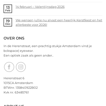
heerlijk
zoekt
Comments
Kerstfeest
14 februari – Valentijnsdag 2026
13
jou!
on
Feb
en
Voorjaarsopruiming
No
het
bij
Comments
allerbeste
We wensen jullie nu alvast een heerlijk Kerstfeest en het
19
bckspace
on
Dec
voor
allerbeste voor 2026!
|
14
2026!
eyewear
februari
No
–
Comments
OVER ONS
Valentijnsdag
on
2026
We
In de Herenstraat, een prachtig stukje Amsterdam vind je
wensen
bckspace| eyewear.
jullie
Een optiek zaak als geen ander..
nu
alvast
een
heerlijk
Kerstfeest
Herenstraat 6
en
1015CA Amsterdam
het
BTWnr. 135840922B02
allerbeste
Kvk nr. 63485761
voor
2026!