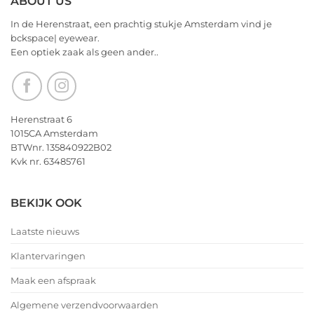
ABOUT US
In de Herenstraat, een prachtig stukje Amsterdam vind je
bckspace| eyewear.
Een optiek zaak als geen ander..
Herenstraat 6
1015CA Amsterdam
BTWnr. 135840922B02
Kvk nr. 63485761
BEKIJK OOK
Laatste nieuws
Klantervaringen
Maak een afspraak
Algemene verzendvoorwaarden