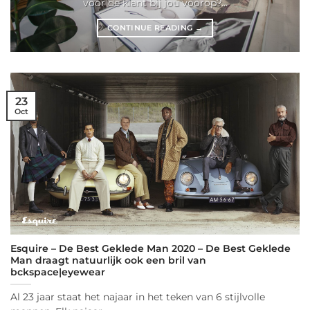
voor de klant bij jou voorop?...
CONTINUE READING
→
23
Oct
Esquire – De Best Geklede Man 2020 – De Best Geklede
Man draagt natuurlijk ook een bril van
bckspace|eyewear
Al 23 jaar staat het najaar in het teken van 6 stijlvolle