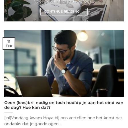
voor de klant bij jou voorop?...
CONTINUE READING
→
11
Feb
Geen (lees)bril nodig en toch hoofdpijn aan het eind van
de dag? Hoe kan dat?
[:nl]Vandaag kwam Hoya bij ons vertellen hoe het komt dat
ondanks dat je goede ogen...