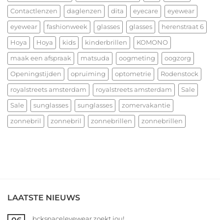
het
allerbeste
Contactlenzen
daglenzen
dita
eyecare
eyewear
voor
eyewear
fashionweek
glasses
glasses
herenstraat 6
2026!
Hoya
Hoya
kids
kinderbrillen
KOMONO
maak een afspraak
matsuda
oogmeting
oogzorg
Openingstijden
opruiming
optometrie
Rodenstock
royalstreets amsterdam
royalstreets amsterdam
Sale
Sale
sunglasses
sunglasses
zomervakantie
zonnebril
zonnebril
zonnebrillen
zonnebrillen
LAATSTE NIEUWS
bckspace|eyewear zoekt jou!