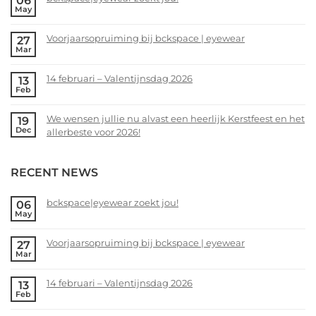
06
May
No
Comments
Voorjaarsopruiming bij bckspace | eyewear
27
on
Mar
bckspace|eyewear
No
zoekt
Comments
14 februari – Valentijnsdag 2026
13
jou!
on
Feb
Voorjaarsopruiming
No
bij
Comments
We wensen jullie nu alvast een heerlijk Kerstfeest en het
19
bckspace
on
Dec
allerbeste voor 2026!
|
14
eyewear
februari
No
–
Comments
RECENT NEWS
Valentijnsdag
on
2026
We
wensen
bckspace|eyewear zoekt jou!
06
May
jullie
No
nu
Comments
alvast
Voorjaarsopruiming bij bckspace | eyewear
27
on
Mar
een
bckspace|eyewear
No
heerlijk
zoekt
Comments
Kerstfeest
14 februari – Valentijnsdag 2026
13
jou!
on
Feb
en
Voorjaarsopruiming
No
het
bij
Comments