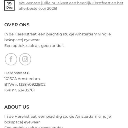
allerbeste
We wensen jullie nu alvast een heerlijk Kerstfeest en het
19
bckspace
on
Dec
voor
allerbeste voor 2026!
|
14
2026!
eyewear
februari
No
–
Comments
OVER ONS
Valentijnsdag
on
2026
We
In de Herenstraat, een prachtig stukje Amsterdam vind je
wensen
bckspace| eyewear.
jullie
Een optiek zaak als geen ander..
nu
alvast
een
heerlijk
Kerstfeest
Herenstraat 6
en
1015CA Amsterdam
het
BTWnr. 135840922B02
allerbeste
Kvk nr. 63485761
voor
2026!
ABOUT US
In de Herenstraat, een prachtig stukje Amsterdam vind je
bckspace| eyewear.
Een optiek zaak als geen ander..