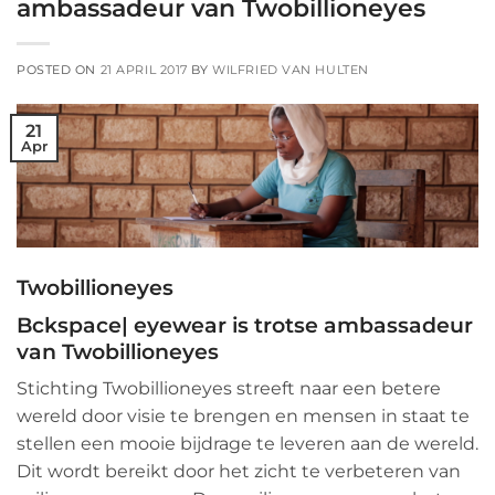
ambassadeur van Twobillioneyes
POSTED ON
21 APRIL 2017
BY
WILFRIED VAN HULTEN
21
Apr
Twobillioneyes
Bckspace| eyewear is trotse ambassadeur
van
Twobillioneyes
Stichting
Twobillioneyes
streeft naar een betere
wereld door visie te brengen en mensen in staat te
stellen een mooie bijdrage te leveren aan de wereld.
Dit wordt bereikt door het zicht te verbeteren van