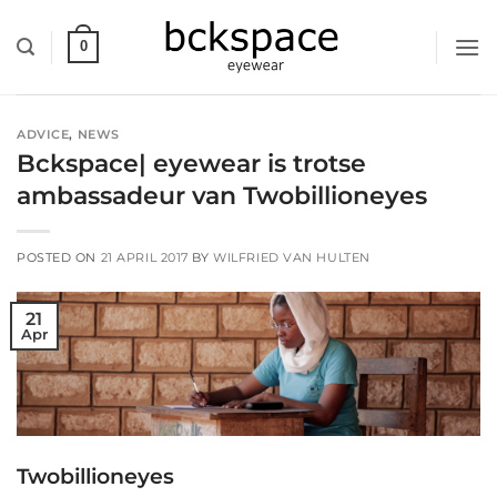
Skip
to
0
content
ADVICE
,
NEWS
Bckspace| eyewear is trotse
ambassadeur van Twobillioneyes
POSTED ON
21 APRIL 2017
BY
WILFRIED VAN HULTEN
21
Apr
Twobillioneyes