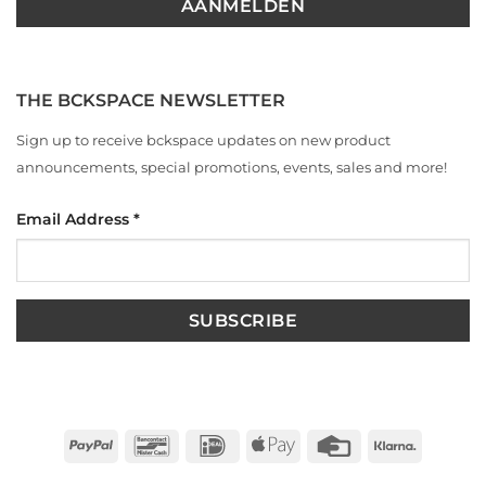
THE BCKSPACE NEWSLETTER
Sign up to receive bckspace updates on new product
announcements, special promotions, events, sales and more!
Email Address
*
PayPal
Bancontact
IDeal
Apple
Credit
Klarna
Pay
Card