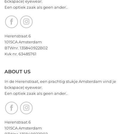
bckspace| eyewear.
jullie
Een optiek zaak als geen ander..
nu
alvast
een
heerlijk
Kerstfeest
Herenstraat 6
en
1015CA Amsterdam
het
BTWnr. 135840922B02
allerbeste
Kvk nr. 63485761
voor
2026!
ABOUT US
In de Herenstraat, een prachtig stukje Amsterdam vind je
bckspace| eyewear.
Een optiek zaak als geen ander..
Herenstraat 6
1015CA Amsterdam