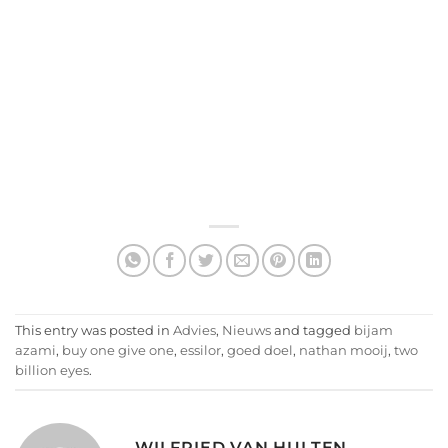
This entry was posted in
Advies
,
Nieuws
and tagged
bijam
azami
,
buy one give one
,
essilor
,
goed doel
,
nathan mooij
,
two
billion eyes
.
WILFRIED VAN HULTEN