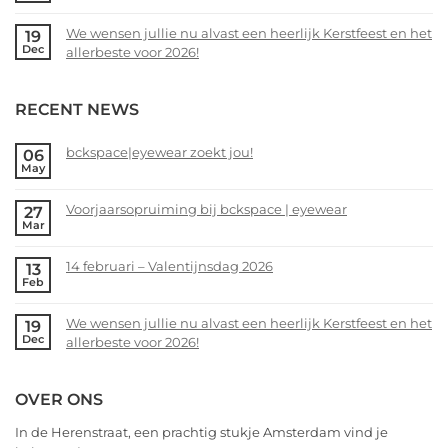
bij
Comments
We wensen jullie nu alvast een heerlijk Kerstfeest en het
19
bckspace
on
Dec
allerbeste voor 2026!
|
14
eyewear
februari
No
–
Comments
RECENT NEWS
Valentijnsdag
on
2026
We
wensen
bckspace|eyewear zoekt jou!
06
May
jullie
No
nu
Comments
alvast
Voorjaarsopruiming bij bckspace | eyewear
27
on
Mar
een
bckspace|eyewear
No
heerlijk
zoekt
Comments
Kerstfeest
14 februari – Valentijnsdag 2026
13
jou!
on
Feb
en
Voorjaarsopruiming
No
het
bij
Comments
allerbeste
We wensen jullie nu alvast een heerlijk Kerstfeest en het
19
bckspace
on
Dec
voor
allerbeste voor 2026!
|
14
2026!
eyewear
februari
No
–
Comments
OVER ONS
Valentijnsdag
on
2026
We
In de Herenstraat, een prachtig stukje Amsterdam vind je
wensen