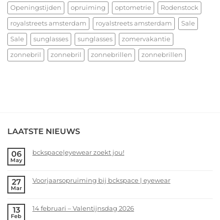
Openingstijden
opruiming
optometrie
Rodenstock
royalstreets amsterdam
royalstreets amsterdam
Sale
Sale
sunglasses
sunglasses
zomervakantie
zonnebril
zonnebril
zonnebrillen
zonnebrillen
LAATSTE NIEUWS
bckspace|eyewear zoekt jou!
06
May
No
Comments
Voorjaarsopruiming bij bckspace | eyewear
27
on
Mar
bckspace|eyewear
No
zoekt
Comments
14 februari – Valentijnsdag 2026
13
jou!
on
Feb
Voorjaarsopruiming
No