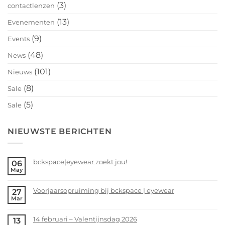
(3)
contactlenzen
(13)
Evenementen
(9)
Events
(48)
News
(101)
Nieuws
(8)
Sale
(5)
Sale
NIEUWSTE BERICHTEN
bckspace|eyewear zoekt jou!
06
May
No
Comments
Voorjaarsopruiming bij bckspace | eyewear
27
on
Mar
bckspace|eyewear
No
zoekt
Comments
14 februari – Valentijnsdag 2026
13
jou!
on