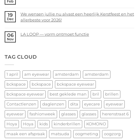
Feb
Voorjaarsopruiming
No
bij
Comments
We wensen jullie nu alvast een heerlijk Kerstfeest en het
19
bckspace
on
Dec
allerbeste voor 2026!
|
14
eyewear
februari
No
–
Comments
LA LOOP — vorm ontmoet functie
06
Valentijnsdag
on
Nov
No
2026
We
Comments
wensen
on
TAG CLOUD
jullie
LA
nu
LOOP
alvast
—
een
1 april
am eyewear
amsterdam
amsterdam
vorm
heerlijk
ontmoet
bckspace
bckspace
bckspace eyewear
Kerstfeest
functie
en
bckspace eyewear
best geklede man
bril
brillen
het
allerbeste
Contactlenzen
daglenzen
dita
eyecare
eyewear
voor
eyewear
fashionweek
glasses
glasses
herenstraat 6
2026!
Hoya
Hoya
kids
kinderbrillen
KOMONO
maak een afspraak
matsuda
oogmeting
oogzorg