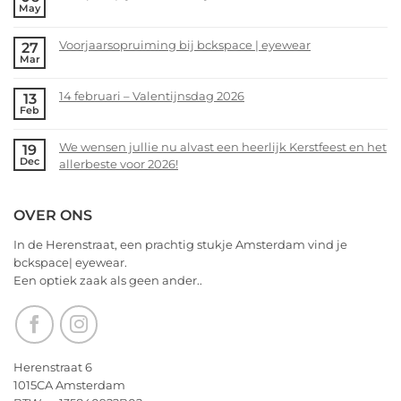
May
jullie
No
nu
Comments
alvast
Voorjaarsopruiming bij bckspace | eyewear
27
on
Mar
een
bckspace|eyewear
No
heerlijk
zoekt
Comments
Kerstfeest
14 februari – Valentijnsdag 2026
13
jou!
on
Feb
en
Voorjaarsopruiming
No
het
bij
Comments
allerbeste
We wensen jullie nu alvast een heerlijk Kerstfeest en het
19
bckspace
on
Dec
voor
allerbeste voor 2026!
|
14
2026!
eyewear
februari
No
–
Comments
OVER ONS
Valentijnsdag
on
2026
We
In de Herenstraat, een prachtig stukje Amsterdam vind je
wensen
bckspace| eyewear.
jullie
Een optiek zaak als geen ander..
nu
alvast
een
heerlijk
Kerstfeest
Herenstraat 6
en
1015CA Amsterdam
het