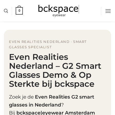
Skip
to
0
content
EVEN REALITIES NEDERLAND · SMART
GLASSES SPECIALIST
Even Realities
Nederland – G2 Smart
Glasses Demo & Op
Sterkte bij bckspace
Zoek je de
Even Realities G2 smart
glasses in Nederland
?
Bij
bckspace|eyewear Amsterdam