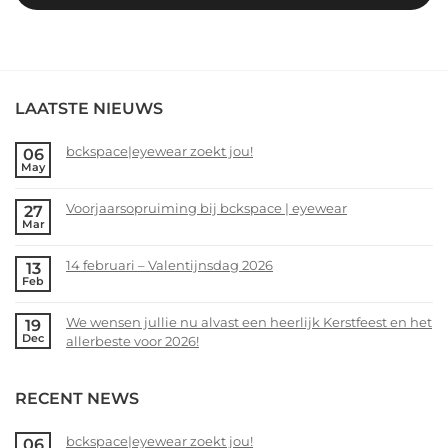
LAATSTE NIEUWS
bckspace|eyewear zoekt jou!
06
May
No
Comments
Voorjaarsopruiming bij bckspace | eyewear
27
on
Mar
bckspace|eyewear
No
zoekt
Comments
14 februari – Valentijnsdag 2026
13
jou!
on
Feb
Voorjaarsopruiming
No
bij
Comments
We wensen jullie nu alvast een heerlijk Kerstfeest en het
19
bckspace
on
Dec
allerbeste voor 2026!
|
14
eyewear
februari
No
–
Comments
RECENT NEWS
Valentijnsdag
on
2026
We
wensen
bckspace|eyewear zoekt jou!
06