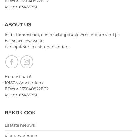
BTWnr. 135840922B02
allerbeste
Kvk nr. 63485761
voor
2026!
ABOUT US
In de Herenstraat, een prachtig stukje Amsterdam vind je
bckspace| eyewear.
Een optiek zaak als geen ander..
Herenstraat 6
1015CA Amsterdam
BTWnr. 135840922B02
Kvk nr. 63485761
BEKIJK OOK
Laatste nieuws
Klantervaringen