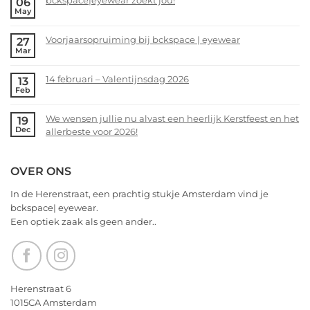
bckspace|eyewear zoekt jou!
06
May
jullie
No
nu
Comments
alvast
Voorjaarsopruiming bij bckspace | eyewear
27
on
Mar
een
bckspace|eyewear
No
heerlijk
zoekt
Comments
Kerstfeest
14 februari – Valentijnsdag 2026
13
jou!
on
Feb
en
Voorjaarsopruiming
No
het
bij
Comments
allerbeste
We wensen jullie nu alvast een heerlijk Kerstfeest en het
19
bckspace
on
Dec
voor
allerbeste voor 2026!
|
14
2026!
eyewear
februari
No
–
Comments
OVER ONS
Valentijnsdag
on
2026
We
In de Herenstraat, een prachtig stukje Amsterdam vind je
wensen
bckspace| eyewear.
jullie
Een optiek zaak als geen ander..
nu
alvast
een
heerlijk
Kerstfeest
Herenstraat 6
en
1015CA Amsterdam
het