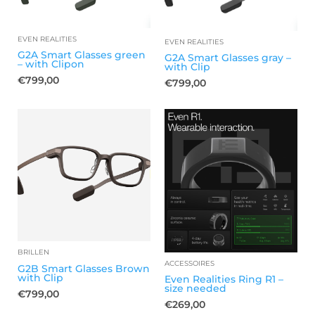
EVEN REALITIES
EVEN REALITIES
G2A Smart Glasses green
G2A Smart Glasses gray –
– with Clipon
with Clip
€
799,00
€
799,00
BRILLEN
ACCESSOIRES
G2B Smart Glasses Brown
with Clip
Even Realities Ring R1 –
size needed
€
799,00
€
269,00