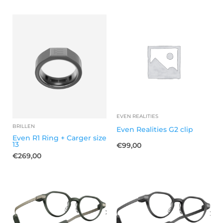
EVEN REALITIES
BRILLEN
Even Realities G2 clip
Even R1 Ring + Carger size
13
€
99,00
€
269,00