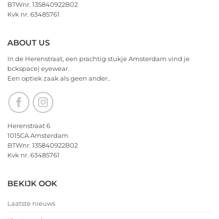
BTWnr. 135840922B02
allerbeste
Kvk nr. 63485761
voor
2026!
ABOUT US
In de Herenstraat, een prachtig stukje Amsterdam vind je
bckspace| eyewear.
Een optiek zaak als geen ander..
Herenstraat 6
1015CA Amsterdam
BTWnr. 135840922B02
Kvk nr. 63485761
BEKIJK OOK
Laatste nieuws