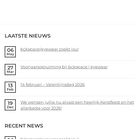
LAATSTE NIEUWS
bckspace|eyewear zoekt jou!
06
May
No
Comments
Voorjaarsopruiming bij bckspace | eyewear
27
on
Mar
bckspace|eyewear
No
zoekt
Comments
14 februari – Valentijnsdag 2026
13
jou!
on
Feb
Voorjaarsopruiming
No
bij
Comments
We wensen jullie nu alvast een heerlijk Kerstfeest en het
19
bckspace
on
Dec
allerbeste voor 2026!
|
14
eyewear
februari
No
–
Comments
RECENT NEWS
Valentijnsdag
on
2026
We
wensen