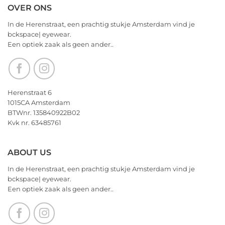
Comments
OVER ONS
Valentijnsdag
on
2026
We
In de Herenstraat, een prachtig stukje Amsterdam vind je
wensen
bckspace| eyewear.
jullie
Een optiek zaak als geen ander..
nu
alvast
een
heerlijk
Kerstfeest
Herenstraat 6
en
1015CA Amsterdam
het
BTWnr. 135840922B02
allerbeste
Kvk nr. 63485761
voor
2026!
ABOUT US
In de Herenstraat, een prachtig stukje Amsterdam vind je
bckspace| eyewear.
Een optiek zaak als geen ander..