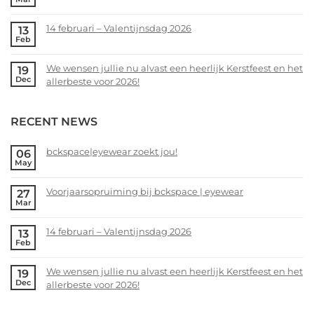
bckspace|eyewear
No
zoekt
Comments
14 februari – Valentijnsdag 2026
13
jou!
on
Feb
Voorjaarsopruiming
No
bij
Comments
We wensen jullie nu alvast een heerlijk Kerstfeest en het
19
bckspace
on
Dec
allerbeste voor 2026!
|
14
eyewear
februari
No
–
Comments
RECENT NEWS
Valentijnsdag
on
2026
We
wensen
bckspace|eyewear zoekt jou!
06
May
jullie
No
nu
Comments
alvast
Voorjaarsopruiming bij bckspace | eyewear
27
on
Mar
een
bckspace|eyewear
No
heerlijk
zoekt
Comments
Kerstfeest
14 februari – Valentijnsdag 2026
13
jou!
on
Feb
en
Voorjaarsopruiming
No
het
bij
Comments
allerbeste
We wensen jullie nu alvast een heerlijk Kerstfeest en het
19
bckspace
on
Dec
voor
allerbeste voor 2026!
|
14
2026!
eyewear
februari
No
–