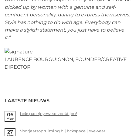
picked up by women with a genuine and self-
confident personality, daring to express themselves.
Style has nothing to do with age. Everybody can
make a stylish statement, you just have to believe
it.”
LAURENCE BOURGUIGNON, FOUNDER/CREATIVE
DIRECTOR
LAATSTE NIEUWS
bckspace|eyewear zoekt jou!
06
May
No
Comments
Voorjaarsopruiming bij bckspace | eyewear
27
on
Mar