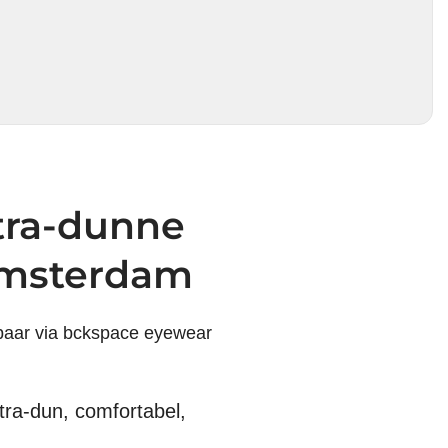
tra-dunne
Amsterdam
baar via bckspace eyewear
ltra-dun, comfortabel,