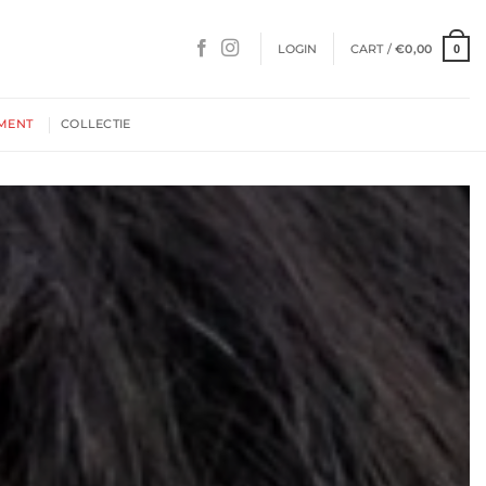
LOGIN
CART /
€
0,00
0
MENT
COLLECTIE