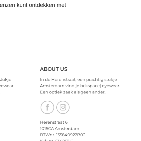
tlenzen kunt ontdekken met
ABOUT US
stukje
In de Herenstraat, een prachtig stukje
yewear.
Amsterdam vind je bckspace| eyewear.
.
Een optiek zaak als geen ander..
Herenstraat 6
1015CA Amsterdam
BTWnr. 135840922B02