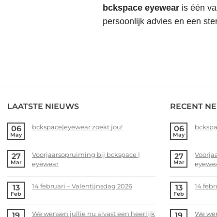
bckspace eyewear
is één va
persoonlijk advies en een ste
LAATSTE NIEUWS
RECENT N
bckspace|eyewear zoekt jou!
bckspa
06
06
May
May
No
No
Comments
Comme
Voorjaarsopruiming bij bckspace |
Voorja
27
27
on
on
Mar
Mar
eyewear
eyewe
bckspace|eyewear
bckspa
zoekt
zoekt
No
No
jou!
jou!
Comments
Comme
14 februari – Valentijnsdag 2026
14 febr
13
13
on
on
Feb
Feb
No
No
Voorjaarsopruiming
Voorja
Comments
Comme
bij
bij
We wensen jullie nu alvast een heerlijk
We wens
19
19
on
on