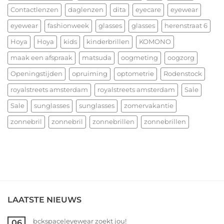
allerbeste
Contactlenzen
daglenzen
dita
eyecare
eyewear
voor
eyewear
fashionweek
glasses
glasses
herenstraat 6
2026!
Hoya
Hoya
kids
kinderbrillen
KOMONO
maak een afspraak
matsuda
oogmeting
oogzorg
Openingstijden
opruiming
optometrie
Rodenstock
royalstreets amsterdam
royalstreets amsterdam
Sale
Sale
sunglasses
sunglasses
zomervakantie
zonnebril
zonnebril
zonnebrillen
zonnebrillen
LAATSTE NIEUWS
bckspace|eyewear zoekt jou!
06