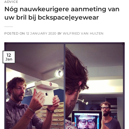
ADVICE
Nóg nauwkeurigere aanmeting van
uw bril bij bckspace|eyewear
POSTED ON
12 JANUARY 2020
BY
WILFRIED VAN HULTEN
12
Jan