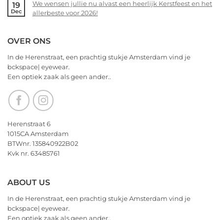
allerbeste
We wensen jullie nu alvast een heerlijk Kerstfeest en het
19
bckspace
on
Dec
voor
allerbeste voor 2026!
|
14
2026!
eyewear
februari
No
–
Comments
OVER ONS
Valentijnsdag
on
2026
We
In de Herenstraat, een prachtig stukje Amsterdam vind je
wensen
bckspace| eyewear.
jullie
Een optiek zaak als geen ander..
nu
alvast
een
heerlijk
Kerstfeest
Herenstraat 6
en
1015CA Amsterdam
het
BTWnr. 135840922B02
allerbeste
Kvk nr. 63485761
voor
2026!
ABOUT US
In de Herenstraat, een prachtig stukje Amsterdam vind je
bckspace| eyewear.
Een optiek zaak als geen ander..