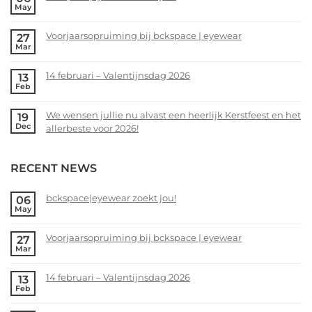
May
No
Comments
Voorjaarsopruiming bij bckspace | eyewear
27
on
Mar
bckspace|eyewear
No
zoekt
Comments
14 februari – Valentijnsdag 2026
13
jou!
on
Feb
Voorjaarsopruiming
No
bij
Comments
We wensen jullie nu alvast een heerlijk Kerstfeest en het
19
bckspace
on
Dec
allerbeste voor 2026!
|
14
eyewear
februari
No
–
Comments
RECENT NEWS
Valentijnsdag
on
2026
We
wensen
bckspace|eyewear zoekt jou!
06
May
jullie
No
nu
Comments
alvast
Voorjaarsopruiming bij bckspace | eyewear
27
on
Mar
een
bckspace|eyewear
No
heerlijk
zoekt
Comments
Kerstfeest
14 februari – Valentijnsdag 2026
13
jou!
on
Feb
en
Voorjaarsopruiming
No
het
bij
Comments