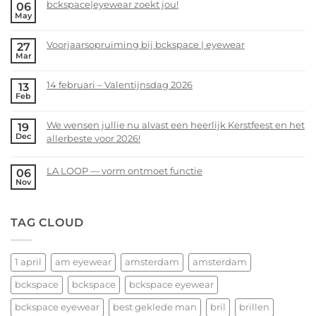
bckspace|eyewear zoekt jou!
06
May
No
Comments
Voorjaarsopruiming bij bckspace | eyewear
27
on
Mar
bckspace|eyewear
No
zoekt
Comments
14 februari – Valentijnsdag 2026
13
jou!
on
Feb
Voorjaarsopruiming
No
bij
Comments
We wensen jullie nu alvast een heerlijk Kerstfeest en het
19
bckspace
on
Dec
allerbeste voor 2026!
|
14
eyewear
februari
No
–
Comments
LA LOOP — vorm ontmoet functie
06
Valentijnsdag
on
Nov
No
2026
We
Comments
wensen
on
TAG CLOUD
jullie
LA
nu
LOOP
alvast
—
een
1 april
am eyewear
amsterdam
amsterdam
vorm
heerlijk
ontmoet
bckspace
bckspace
bckspace eyewear
Kerstfeest
functie
en
bckspace eyewear
best geklede man
bril
brillen
het