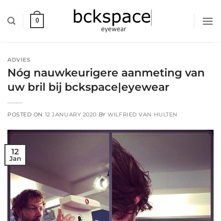
Skip
to
0
content
ADVIES
Nóg nauwkeurigere aanmeting van
uw bril bij bckspace|eyewear
POSTED ON
12 JANUARY 2020
BY
WILFRIED VAN HULTEN
12
Jan