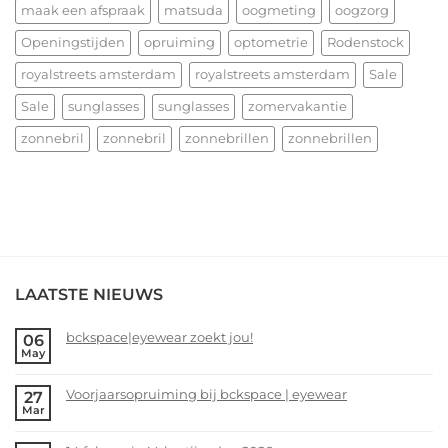
maak een afspraak
matsuda
oogmeting
oogzorg
Openingstijden
opruiming
optometrie
Rodenstock
royalstreets amsterdam
royalstreets amsterdam
Sale
Sale
sunglasses
sunglasses
zomervakantie
zonnebril
zonnebril
zonnebrillen
zonnebrillen
LAATSTE NIEUWS
bckspace|eyewear zoekt jou!
06
May
No
Comments
Voorjaarsopruiming bij bckspace | eyewear
27
on
Mar
bckspace|eyewear
No
zoekt
Comments