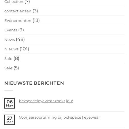
(7)
Collection
(3)
contactlenzen
(13)
Evenementen
(9)
Events
(48)
News
(101)
Nieuws
(8)
Sale
(5)
Sale
NIEUWSTE BERICHTEN
bckspace|eyewear zoekt jou!
06
May
No
Comments
Voorjaarsopruiming bij bckspace | eyewear
27
on
Mar
bckspace|eyewear
No