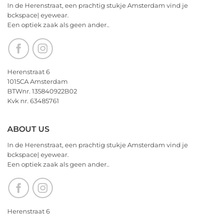
2026
We
In de Herenstraat, een prachtig stukje Amsterdam vind je
wensen
bckspace| eyewear.
jullie
Een optiek zaak als geen ander..
nu
alvast
een
heerlijk
Kerstfeest
Herenstraat 6
en
1015CA Amsterdam
het
BTWnr. 135840922B02
allerbeste
Kvk nr. 63485761
voor
2026!
ABOUT US
In de Herenstraat, een prachtig stukje Amsterdam vind je
bckspace| eyewear.
Een optiek zaak als geen ander..
Herenstraat 6