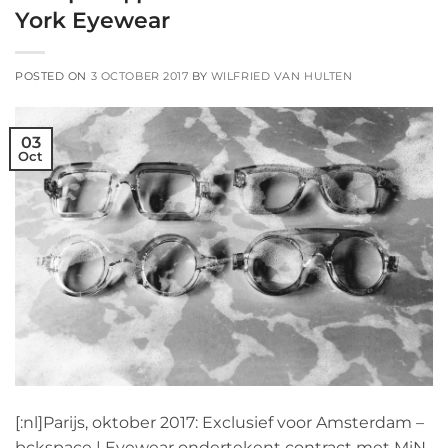
York Eyewear
POSTED ON
3 OCTOBER 2017
BY
WILFRIED VAN HULTEN
03
Oct
[:nl]Parijs, oktober 2017: Exclusief voor Amsterdam –
bckspace | Eyewear ondertekent contract met MiN