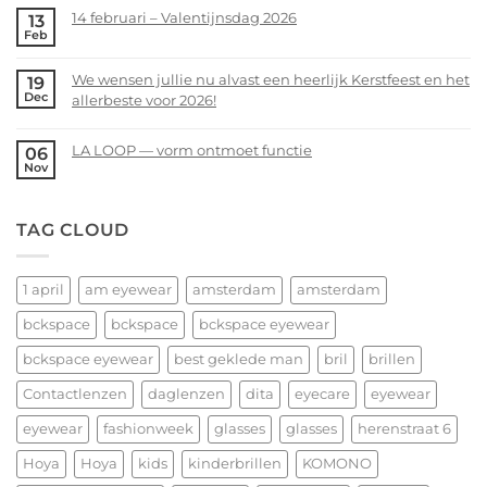
zoekt
Comments
14 februari – Valentijnsdag 2026
13
jou!
on
Feb
Voorjaarsopruiming
No
bij
Comments
We wensen jullie nu alvast een heerlijk Kerstfeest en het
19
bckspace
on
Dec
allerbeste voor 2026!
|
14
eyewear
februari
No
–
Comments
LA LOOP — vorm ontmoet functie
06
Valentijnsdag
on
Nov
No
2026
We
Comments
wensen
on
TAG CLOUD
jullie
LA
nu
LOOP
alvast
—
een
1 april
am eyewear
amsterdam
amsterdam
vorm
heerlijk
ontmoet
bckspace
bckspace
bckspace eyewear
Kerstfeest
functie
en
bckspace eyewear
best geklede man
bril
brillen
het
allerbeste
Contactlenzen
daglenzen
dita
eyecare
eyewear
voor
eyewear
fashionweek
glasses
glasses
herenstraat 6
2026!
Hoya
Hoya
kids
kinderbrillen
KOMONO