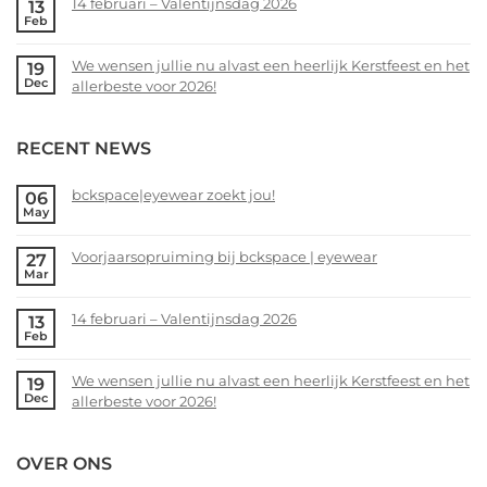
14 februari – Valentijnsdag 2026
13
jou!
on
Feb
Voorjaarsopruiming
No
bij
Comments
We wensen jullie nu alvast een heerlijk Kerstfeest en het
19
bckspace
on
Dec
allerbeste voor 2026!
|
14
eyewear
februari
No
–
Comments
RECENT NEWS
Valentijnsdag
on
2026
We
wensen
bckspace|eyewear zoekt jou!
06
May
jullie
No
nu
Comments
alvast
Voorjaarsopruiming bij bckspace | eyewear
27
on
Mar
een
bckspace|eyewear
No
heerlijk
zoekt
Comments
Kerstfeest
14 februari – Valentijnsdag 2026
13
jou!
on
Feb
en
Voorjaarsopruiming
No
het
bij
Comments
allerbeste
We wensen jullie nu alvast een heerlijk Kerstfeest en het
19
bckspace
on
Dec
voor
allerbeste voor 2026!
|
14
2026!
eyewear
februari
No
–
Comments
OVER ONS
Valentijnsdag
on