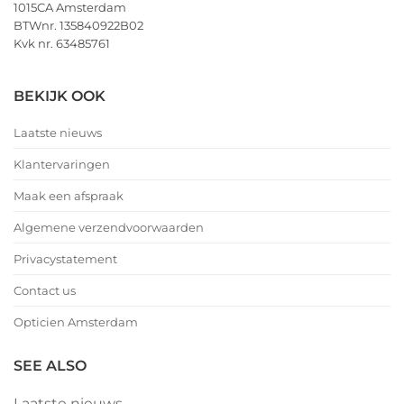
1015CA Amsterdam
BTWnr. 135840922B02
Kvk nr. 63485761
BEKIJK OOK
Laatste nieuws
Klantervaringen
Maak een afspraak
Algemene verzendvoorwaarden
Privacystatement
Contact us
Opticien Amsterdam
SEE ALSO
Laatste nieuws