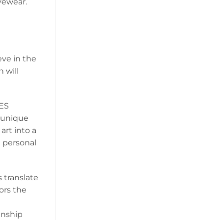
yewear.
eve in the
 will
IES
a unique
art into a
 personal
 translate
ors the
anship