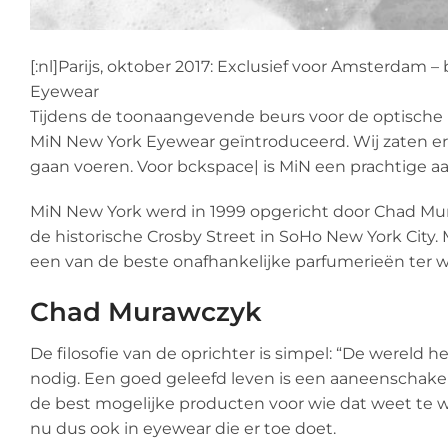
[:nl]Parijs, oktober 2017: Exclusief voor Amsterda
Eyewear
Tijdens de toonaangevende beurs voor de optische i
MiN New York Eyewear geïntroduceerd. Wij zaten er 
gaan voeren. Voor bckspace| is MiN een prachtige a
MiN New York werd in 1999 opgericht door Chad Mur
de historische Crosby Street in SoHo New York City
een van de beste onafhankelijke parfumerieën ter w
Chad Murawczyk
De filosofie van de oprichter is simpel: “De wereld
nodig. Een goed geleefd leven is een aaneenschake
de best mogelijke producten voor wie dat weet te w
nu dus ook in eyewear die er toe doet.