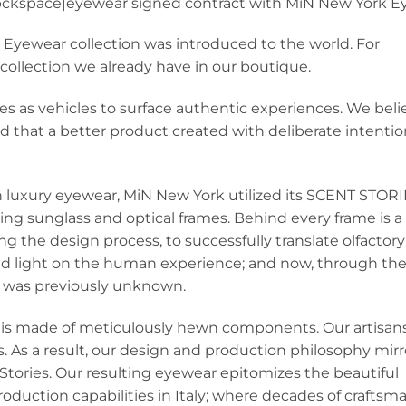
– bckspace|eyewear signed contract with MiN New York E
 Eyewear collection was introduced to the world. For
ollection we already have in our boutique.
es as vehicles to surface authentic experiences. We beli
d that a better product created with deliberate intention
th luxury eyewear, MiN New York utilized its SCENT STOR
ing sunglass and optical frames. Behind every frame is 
 the design process, to successfully translate olfactory 
hed light on the human experience; and now, through the
t was previously unknown.
nd is made of meticulously hewn components. Our artisans
es. As a result, our design and production philosophy mirr
 Stories. Our resulting eyewear epitomizes the beautiful
roduction capabilities in Italy; where decades of craftsm