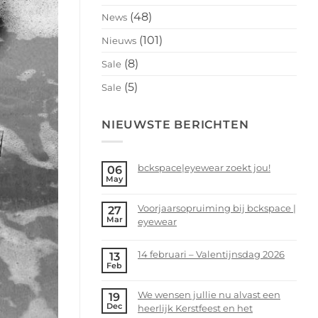
(48)
News
(101)
Nieuws
(8)
Sale
(5)
Sale
NIEUWSTE BERICHTEN
bckspace|eyewear zoekt jou!
06
May
No
Comments
Voorjaarsopruiming bij bckspace |
27
on
Mar
eyewear
bckspace|eyewear
zoekt
No
jou!
Comments
14 februari – Valentijnsdag 2026
13
on
Feb
No
Voorjaarsopruiming
Comments
bij
We wensen jullie nu alvast een
19
on
bckspace
Dec
heerlijk Kerstfeest en het
14