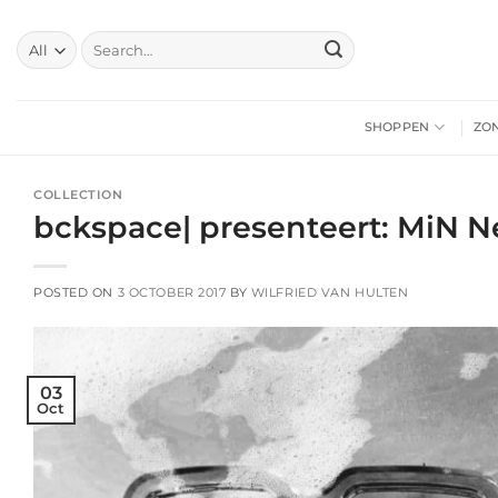
Skip
to
Search
for:
content
SHOPPEN
ZO
COLLECTION
bckspace| presenteert: MiN 
POSTED ON
3 OCTOBER 2017
BY
WILFRIED VAN HULTEN
03
Oct