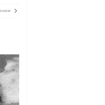
yewear