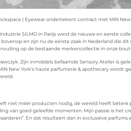
m – bckspace | Eyewear ondertekent contract met MiN New
ndustrie SILMO in Parijs werd de nieuwe en eerste colle
bovenop en zijn nu de eerste zaak in Nederland die dit
anvulling op de bestaande merkencollectie in onze bout
awczyk. Zijn inmiddels befaamde Sensory Atelier is gel
. MiN New York’s haute parfumerie & apothecary wordt g
ereld.
 heeft niet méér producten nodig, de wereld heeft béter
ling van goed geleefde momenten. Mijn passie is het cr
aarderen”. En dat resulteert dan in exclusieve parfums 