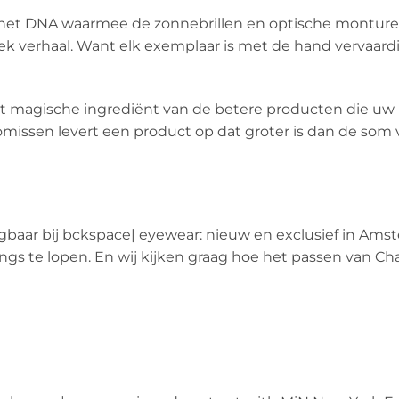
 het DNA waarmee de zonnebrillen en optische montur
iek verhaal. Want elk exemplaar is met de hand vervaard
s het magische ingrediënt van de betere producten die uw
ssen levert een product op dat groter is dan de som v
jgbaar bij bckspace| eyewear: nieuw en exclusief in Ams
 te lopen. En wij kijken graag hoe het passen van Chad