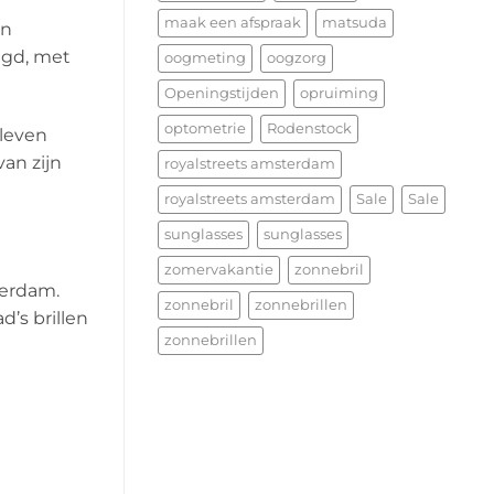
maak een afspraak
matsuda
en
igd, met
oogmeting
oogzorg
Openingstijden
opruiming
optometrie
Rodenstock
 leven
an zijn
royalstreets amsterdam
royalstreets amsterdam
Sale
Sale
sunglasses
sunglasses
zomervakantie
zonnebril
terdam.
zonnebril
zonnebrillen
’s brillen
zonnebrillen