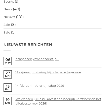
(9)
Events
(48)
News
(101)
Nieuws
(8)
Sale
(5)
Sale
NIEUWSTE BERICHTEN
bckspace|eyewear zoekt jou!
06
May
No
Comments
Voorjaarsopruiming bij bckspace | eyewear
27
on
Mar
bckspace|eyewear
No
zoekt
Comments
14 februari – Valentijnsdag 2026
13
jou!
on
Feb
Voorjaarsopruiming
No
bij
Comments
We wensen jullie nu alvast een heerlijk Kerstfeest en het
19
bckspace
on
Dec
allerbeste voor 2026!
|
14