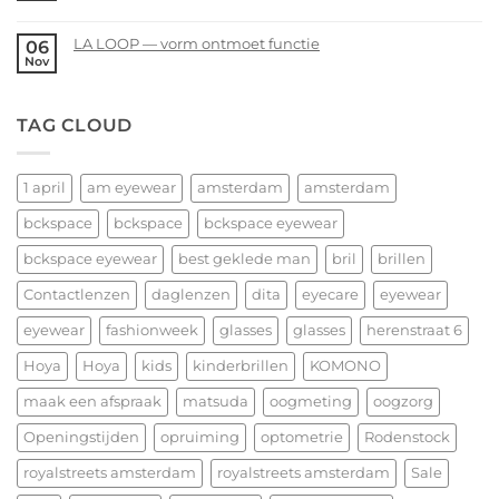
eyewear
februari
No
–
Comments
LA LOOP — vorm ontmoet functie
06
Valentijnsdag
on
Nov
No
2026
We
Comments
wensen
on
TAG CLOUD
jullie
LA
nu
LOOP
alvast
—
een
1 april
am eyewear
amsterdam
amsterdam
vorm
heerlijk
ontmoet
bckspace
bckspace
bckspace eyewear
Kerstfeest
functie
en
bckspace eyewear
best geklede man
bril
brillen
het
allerbeste
Contactlenzen
daglenzen
dita
eyecare
eyewear
voor
eyewear
fashionweek
glasses
glasses
herenstraat 6
2026!
Hoya
Hoya
kids
kinderbrillen
KOMONO
maak een afspraak
matsuda
oogmeting
oogzorg
Openingstijden
opruiming
optometrie
Rodenstock
royalstreets amsterdam
royalstreets amsterdam
Sale