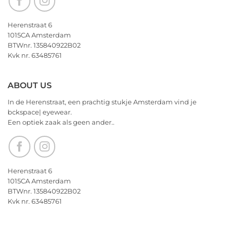
heerlijk
Kerstfeest
Herenstraat 6
en
1015CA Amsterdam
het
BTWnr. 135840922B02
allerbeste
Kvk nr. 63485761
voor
2026!
ABOUT US
In de Herenstraat, een prachtig stukje Amsterdam vind je
bckspace| eyewear.
Een optiek zaak als geen ander..
Herenstraat 6
1015CA Amsterdam
BTWnr. 135840922B02
Kvk nr. 63485761