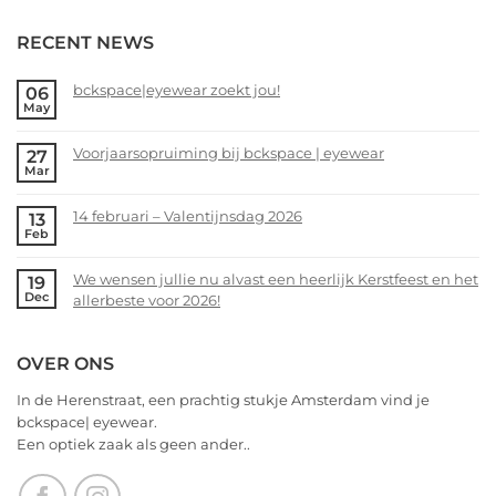
eyewear
februari
No
–
Comments
RECENT NEWS
Valentijnsdag
on
2026
We
wensen
bckspace|eyewear zoekt jou!
06
May
jullie
No
nu
Comments
alvast
Voorjaarsopruiming bij bckspace | eyewear
27
on
Mar
een
bckspace|eyewear
No
heerlijk
zoekt
Comments
Kerstfeest
14 februari – Valentijnsdag 2026
13
jou!
on
Feb
en
Voorjaarsopruiming
No
het
bij
Comments
allerbeste
We wensen jullie nu alvast een heerlijk Kerstfeest en het
19
bckspace
on
Dec
voor
allerbeste voor 2026!
|
14
2026!
eyewear
februari
No
–
Comments
OVER ONS
Valentijnsdag
on
2026
We
In de Herenstraat, een prachtig stukje Amsterdam vind je
wensen
bckspace| eyewear.
jullie
Een optiek zaak als geen ander..
nu
alvast
een