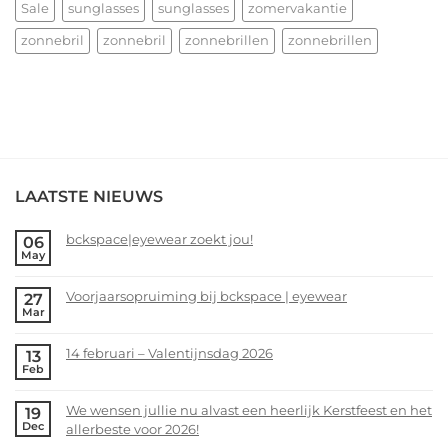
Sale
sunglasses
sunglasses
zomervakantie
zonnebril
zonnebril
zonnebrillen
zonnebrillen
LAATSTE NIEUWS
bckspace|eyewear zoekt jou!
06
May
No
Comments
Voorjaarsopruiming bij bckspace | eyewear
27
on
Mar
bckspace|eyewear
No
zoekt
Comments
14 februari – Valentijnsdag 2026
13
jou!
on
Feb
Voorjaarsopruiming
No
bij
Comments
We wensen jullie nu alvast een heerlijk Kerstfeest en het
19
bckspace
on
Dec
allerbeste voor 2026!
|
14