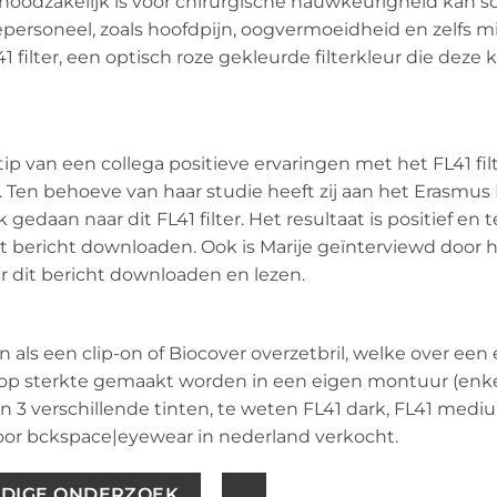
ie noodzakelijk is voor chirurgische nauwkeurigheid kan 
ersoneel, zoals hoofdpijn, oogvermoeidheid en zelfs mi
 filter, een optisch roze gekleurde filterkleur die deze 
tip van een collega positieve ervaringen met het FL41 filt
. Ten behoeve van haar studie heeft zij aan het Erasmus
aan naar dit FL41 filter. Het resultaat is positief en t
t bericht downloaden. Ook is Marije geïnterviewd door 
der dit bericht downloaden en lezen.
n als een clip-on of Biocover overzetbril, welke over een 
op sterkte gemaakt worden in een eigen montuur (enke
aar in 3 verschillende tinten, te weten FL41 dark, FL41 med
door bckspace|eyewear in nederland verkocht.
EDIGE ONDERZOEK