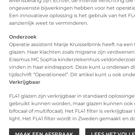
levensbelang zijn. Echter, de intense verlichting d
ongewenste bijwerkingen hebben voor het operatiep
Een innovatieve oplossing is het gebruik van het FL41
aanzienlijk weet te verminderen.
Onderzoek
Operatie assistent Marije Kruisselbrink heeft na een 
glazen. Haar klachten zoals migraine zijn verdwenen
Erasmus MC Sophia kinderziekenhuis veldonderzoek ged
vinden in haar eindrapport. Deze kunt u onderaan di
tijdschrift “Operationeel”. Dit artikel kunt u ook on
Verkrijgbaar
FL41 glazen zijn verkrijgbaar in standaard oplossinge
gebruikt kunnen worden, maar glazen kunnen ook 
bifocaal of multifocaal). Het FL41 filter is verkrijgb
light. Het FL41 filter wordt in Zweden gemaakt en 
MAAK EEN AFSPRAAK
LEES HET VOLL