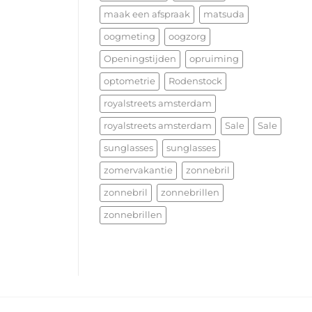
maak een afspraak
matsuda
oogmeting
oogzorg
Openingstijden
opruiming
optometrie
Rodenstock
royalstreets amsterdam
royalstreets amsterdam
Sale
Sale
sunglasses
sunglasses
zomervakantie
zonnebril
zonnebril
zonnebrillen
zonnebrillen