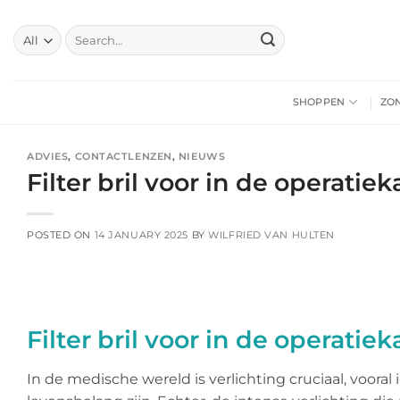
Skip
to
Search
for:
content
SHOPPEN
ZO
ADVIES
,
CONTACTLENZEN
,
NIEUWS
Filter bril voor in de operatiek
POSTED ON
14 JANUARY 2025
BY
WILFRIED VAN HULTEN
Filter bril voor in de operatiek
In de medische wereld is verlichting cruciaal, voora