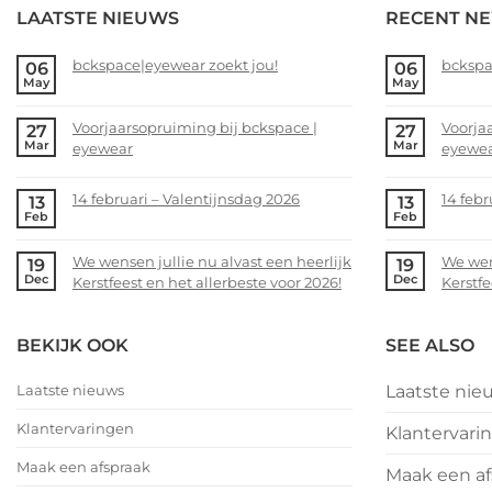
LAATSTE NIEUWS
RECENT N
bckspace|eyewear zoekt jou!
bckspa
06
06
May
May
No
No
Comments
Comme
Voorjaarsopruiming bij bckspace |
Voorja
27
27
on
on
Mar
Mar
eyewear
eyewe
bckspace|eyewear
bckspa
zoekt
zoekt
No
No
jou!
jou!
Comments
Comme
14 februari – Valentijnsdag 2026
14 febr
13
13
on
on
Feb
Feb
No
No
Voorjaarsopruiming
Voorja
Comments
Comme
bij
bij
We wensen jullie nu alvast een heerlijk
We wens
19
19
on
on
bckspace
bckspa
Dec
Dec
Kerstfeest en het allerbeste voor 2026!
Kerstfe
14
14
|
|
februari
februar
No
No
eyewear
eyewea
–
–
Comments
Comme
BEKIJK OOK
SEE ALSO
Valentijnsdag
on
Valent
on
2026
We
2026
We
Laatste nieuws
Laatste nie
wensen
wense
jullie
jullie
Klantervaringen
Klantervari
nu
nu
alvast
alvast
Maak een afspraak
Maak een af
een
een