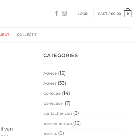
LOGIN
CART /
€
0,00
0
MENT
COLLECTIE
CATEGORIES
(15)
Advice
(33)
Advies
(14)
Collectie
(7)
Collection
(3)
contactlenzen
(13)
Evenementen
il van
(9)
Events