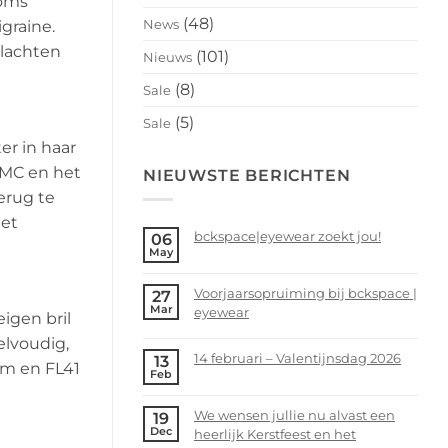
soms
(48)
News
graine.
klachten
(101)
Nieuws
(8)
Sale
(5)
Sale
er in haar
 MC en het
NIEUWSTE BERICHTEN
erug te
het
bckspace|eyewear zoekt jou!
06
May
No
Comments
Voorjaarsopruiming bij bckspace |
27
on
Mar
eyewear
bckspace|eyewear
eigen bril
zoekt
No
lvoudig,
jou!
Comments
14 februari – Valentijnsdag 2026
13
ium en FL41
on
Feb
No
Voorjaarsopruiming
Comments
bij
We wensen jullie nu alvast een
19
on
bckspace
Dec
heerlijk Kerstfeest en het
14