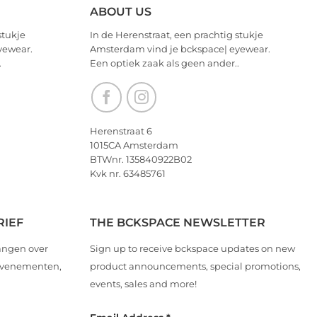
ABOUT US
stukje
In de Herenstraat, een prachtig stukje
yewear.
Amsterdam vind je bckspace| eyewear.
.
Een optiek zaak als geen ander..
Herenstraat 6
1015CA Amsterdam
BTWnr. 135840922B02
Kvk nr. 63485761
RIEF
THE BCKSPACE NEWSLETTER
angen over
Sign up to receive bckspace updates on new
 evenementen,
product announcements, special promotions,
events, sales and more!