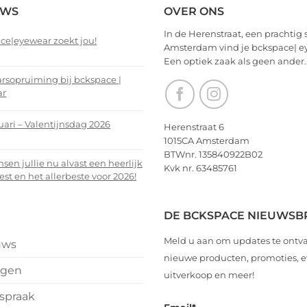
EWS
OVER ONS
In de Herenstraat, een prachtig 
ce|eyewear zoekt jou!
Amsterdam vind je bckspace| e
Een optiek zaak als geen ander.
nts
arsopruiming bij bckspace |
ar
ce|eyewear
nts
uari – Valentijnsdag 2026
Herenstraat 6
1015CA Amsterdam
arsopruiming
nts
BTWnr. 135840922B02
en jullie nu alvast een heerlijk
Kvk nr. 63485761
ce
est en het allerbeste voor 2026!
i
r
nts
DE BCKSPACE NIEUWSB
ijnsdag
Meld u aan om updates te ontv
uws
n
nieuwe producten, promoties,
ngen
uitverkoop en meer!
spraak