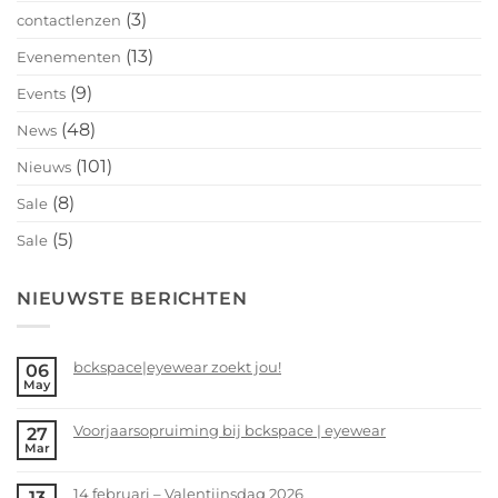
(3)
contactlenzen
(13)
Evenementen
(9)
Events
(48)
News
(101)
Nieuws
(8)
Sale
(5)
Sale
NIEUWSTE BERICHTEN
bckspace|eyewear zoekt jou!
06
May
No
Comments
Voorjaarsopruiming bij bckspace | eyewear
27
on
Mar
bckspace|eyewear
No
zoekt
Comments
14 februari – Valentijnsdag 2026
13
jou!
on