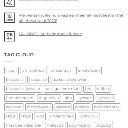
Feb
Voorjaarsopruiming
No
bij
Comments
We wensen jullie nu alvast een heerlijk Kerstfeest en het
19
bckspace
on
Dec
allerbeste voor 2026!
|
14
eyewear
februari
No
–
Comments
LA LOOP — vorm ontmoet functie
06
Valentijnsdag
on
Nov
No
2026
We
Comments
wensen
on
TAG CLOUD
jullie
LA
nu
LOOP
alvast
—
een
1 april
am eyewear
amsterdam
amsterdam
vorm
heerlijk
ontmoet
bckspace
bckspace
bckspace eyewear
Kerstfeest
functie
en
bckspace eyewear
best geklede man
bril
brillen
het
allerbeste
Contactlenzen
daglenzen
dita
eyecare
eyewear
voor
eyewear
fashionweek
glasses
glasses
herenstraat 6
2026!
Hoya
Hoya
kids
kinderbrillen
KOMONO
maak een afspraak
matsuda
oogmeting
oogzorg