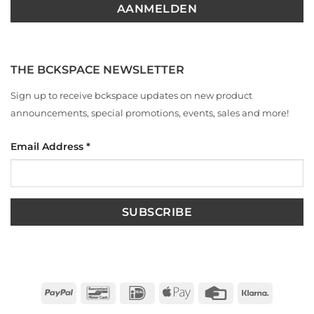
THE BCKSPACE NEWSLETTER
Sign up to receive bckspace updates on new product
announcements, special promotions, events, sales and more!
Email Address
*
PayPal
Bancontact
IDeal
Apple
Credit
Klarna
Pay
Card