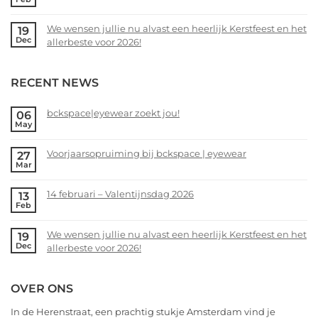
Voorjaarsopruiming
No
bij
Comments
We wensen jullie nu alvast een heerlijk Kerstfeest en het
19
bckspace
on
Dec
allerbeste voor 2026!
|
14
eyewear
februari
No
–
Comments
RECENT NEWS
Valentijnsdag
on
2026
We
wensen
bckspace|eyewear zoekt jou!
06
May
jullie
No
nu
Comments
alvast
Voorjaarsopruiming bij bckspace | eyewear
27
on
Mar
een
bckspace|eyewear
No
heerlijk
zoekt
Comments
Kerstfeest
14 februari – Valentijnsdag 2026
13
jou!
on
Feb
en
Voorjaarsopruiming
No
het
bij
Comments
allerbeste
We wensen jullie nu alvast een heerlijk Kerstfeest en het
19
bckspace
on
Dec
voor
allerbeste voor 2026!
|
14
2026!
eyewear
februari
No
–
Comments
OVER ONS
Valentijnsdag
on
2026
We
In de Herenstraat, een prachtig stukje Amsterdam vind je