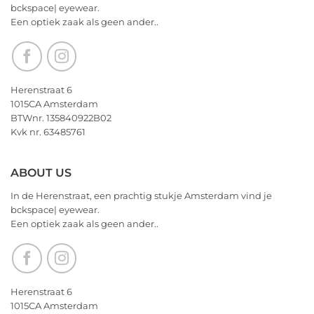
wensen
bckspace| eyewear.
jullie
Een optiek zaak als geen ander..
nu
alvast
een
heerlijk
Kerstfeest
Herenstraat 6
en
1015CA Amsterdam
het
BTWnr. 135840922B02
allerbeste
Kvk nr. 63485761
voor
2026!
ABOUT US
In de Herenstraat, een prachtig stukje Amsterdam vind je
bckspace| eyewear.
Een optiek zaak als geen ander..
Herenstraat 6
1015CA Amsterdam