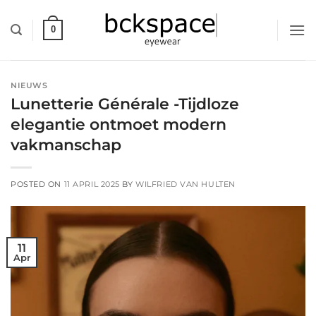
Skip
to
0
content
NIEUWS
Lunetterie Générale -Tijdloze
elegantie ontmoet modern
vakmanschap
POSTED ON
11 APRIL 2025
BY
WILFRIED VAN HULTEN
11
Apr