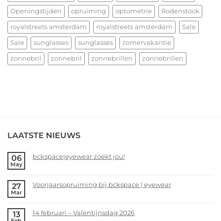
Openingstijden
opruiming
optometrie
Rodenstock
royalstreets amsterdam
royalstreets amsterdam
Sale
Sale
sunglasses
sunglasses
zomervakantie
zonnebril
zonnebril
zonnebrillen
zonnebrillen
LAATSTE NIEUWS
bckspace|eyewear zoekt jou!
06
May
No
Comments
Voorjaarsopruiming bij bckspace | eyewear
27
on
Mar
bckspace|eyewear
No
zoekt
Comments
14 februari – Valentijnsdag 2026
13
jou!
on
Feb