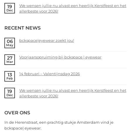
bij
Comments
We wensen jullie nu alvast een heerlijk Kerstfeest en het
19
bckspace
on
Dec
allerbeste voor 2026!
|
14
eyewear
februari
No
–
Comments
RECENT NEWS
Valentijnsdag
on
2026
We
wensen
bckspace|eyewear zoekt jou!
06
May
jullie
No
nu
Comments
alvast
Voorjaarsopruiming bij bckspace | eyewear
27
on
Mar
een
bckspace|eyewear
No
heerlijk
zoekt
Comments
Kerstfeest
14 februari – Valentijnsdag 2026
13
jou!
on
Feb
en
Voorjaarsopruiming
No
het
bij
Comments
allerbeste
We wensen jullie nu alvast een heerlijk Kerstfeest en het
19
bckspace
on
Dec
voor
allerbeste voor 2026!
|
14
2026!
eyewear
februari
No
–
Comments
OVER ONS
Valentijnsdag
on
2026
We
In de Herenstraat, een prachtig stukje Amsterdam vind je
wensen
bckspace| eyewear.
jullie