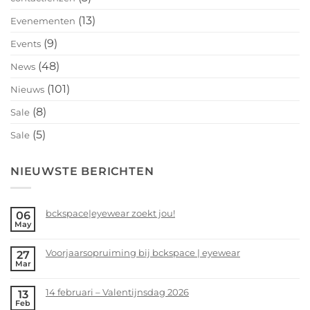
(13)
Evenementen
(9)
Events
(48)
News
(101)
Nieuws
(8)
Sale
(5)
Sale
NIEUWSTE BERICHTEN
bckspace|eyewear zoekt jou!
06
May
No
Comments
Voorjaarsopruiming bij bckspace | eyewear
27
on
Mar
bckspace|eyewear
No
zoekt
Comments
14 februari – Valentijnsdag 2026
13
jou!
on
Feb
Voorjaarsopruiming
No