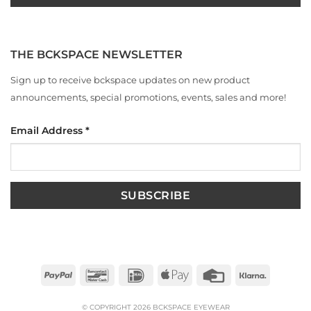
THE BCKSPACE NEWSLETTER
Sign up to receive bckspace updates on new product
announcements, special promotions, events, sales and more!
Email Address
*
PayPal
Bancontact
IDeal
Apple
Credit
Klarna
Pay
Card
© COPYRIGHT 2026 BCKSPACE EYEWEAR