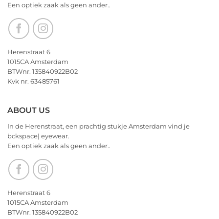
Een optiek zaak als geen ander..
nu
alvast
een
heerlijk
Kerstfeest
Herenstraat 6
en
1015CA Amsterdam
het
BTWnr. 135840922B02
allerbeste
Kvk nr. 63485761
voor
2026!
ABOUT US
In de Herenstraat, een prachtig stukje Amsterdam vind je
bckspace| eyewear.
Een optiek zaak als geen ander..
Herenstraat 6
1015CA Amsterdam
BTWnr. 135840922B02