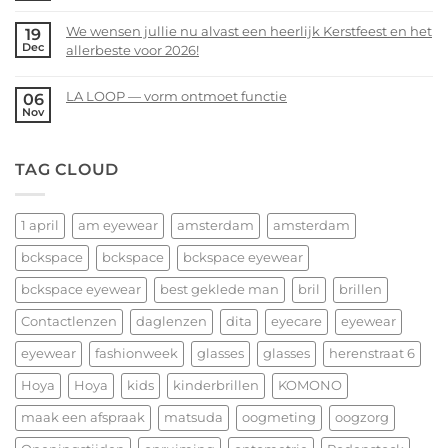
bij
Comments
We wensen jullie nu alvast een heerlijk Kerstfeest en het
19
bckspace
on
Dec
allerbeste voor 2026!
|
14
eyewear
februari
No
–
Comments
LA LOOP — vorm ontmoet functie
06
Valentijnsdag
on
Nov
No
2026
We
Comments
wensen
on
TAG CLOUD
jullie
LA
nu
LOOP
alvast
—
een
1 april
am eyewear
amsterdam
amsterdam
vorm
heerlijk
ontmoet
bckspace
bckspace
bckspace eyewear
Kerstfeest
functie
en
bckspace eyewear
best geklede man
bril
brillen
het
allerbeste
Contactlenzen
daglenzen
dita
eyecare
eyewear
voor
eyewear
fashionweek
glasses
glasses
herenstraat 6
2026!
Hoya
Hoya
kids
kinderbrillen
KOMONO
maak een afspraak
matsuda
oogmeting
oogzorg