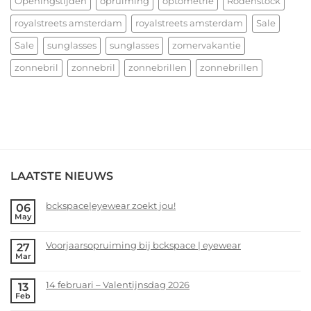
Openingstijden
opruiming
optometrie
Rodenstock
royalstreets amsterdam
royalstreets amsterdam
Sale
Sale
sunglasses
sunglasses
zomervakantie
zonnebril
zonnebril
zonnebrillen
zonnebrillen
LAATSTE NIEUWS
bckspace|eyewear zoekt jou!
06
May
No
Comments
Voorjaarsopruiming bij bckspace | eyewear
27
on
Mar
bckspace|eyewear
No
zoekt
Comments
14 februari – Valentijnsdag 2026
13
jou!
on
Feb
Voorjaarsopruiming
No