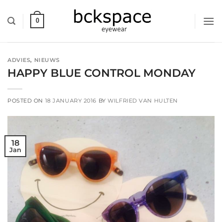
Skip
to
0
content
ADVIES
,
NIEUWS
HAPPY BLUE CONTROL MONDAY
POSTED ON
18 JANUARY 2016
BY
WILFRIED VAN HULTEN
18
Jan