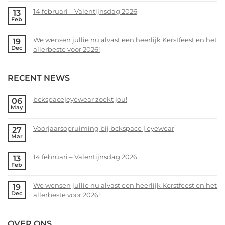
zoekt
Comments
14 februari – Valentijnsdag 2026
13
jou!
on
Feb
Voorjaarsopruiming
No
bij
Comments
We wensen jullie nu alvast een heerlijk Kerstfeest en het
19
bckspace
on
Dec
allerbeste voor 2026!
|
14
eyewear
februari
No
–
Comments
RECENT NEWS
Valentijnsdag
on
2026
We
wensen
bckspace|eyewear zoekt jou!
06
May
jullie
No
nu
Comments
alvast
Voorjaarsopruiming bij bckspace | eyewear
27
on
Mar
een
bckspace|eyewear
No
heerlijk
zoekt
Comments
Kerstfeest
14 februari – Valentijnsdag 2026
13
jou!
on
Feb
en
Voorjaarsopruiming
No
het
bij
Comments
allerbeste
We wensen jullie nu alvast een heerlijk Kerstfeest en het
19
bckspace
on
Dec
voor
allerbeste voor 2026!
|
14
2026!
eyewear
februari
No
–
Comments
OVER ONS