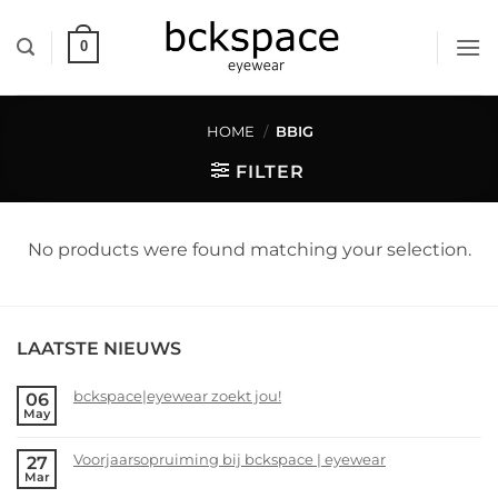
Skip
to
0
content
HOME
/
BBIG
FILTER
No products were found matching your selection.
LAATSTE NIEUWS
bckspace|eyewear zoekt jou!
06
May
No
Comments
Voorjaarsopruiming bij bckspace | eyewear
27
on
Mar
bckspace|eyewear
No