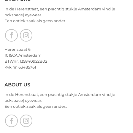
Valentijnsdag
on
2026
We
In de Herenstraat, een prachtig stukje Amsterdam vind je
wensen
bckspace| eyewear.
jullie
Een optiek zaak als geen ander..
nu
alvast
een
heerlijk
Kerstfeest
Herenstraat 6
en
1015CA Amsterdam
het
BTWnr. 135840922B02
allerbeste
Kvk nr. 63485761
voor
2026!
ABOUT US
In de Herenstraat, een prachtig stukje Amsterdam vind je
bckspace| eyewear.
Een optiek zaak als geen ander..