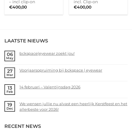
– incl clip-on
incl. Clip-on
€
400,00
€
400,00
LAATSTE NIEUWS
bckspace|eyewear zoekt jou!
06
May
No
Comments
Voorjaarsopruiming bij bckspace | eyewear
27
on
Mar
bckspace|eyewear
No
zoekt
Comments
14 februari – Valentijnsdag 2026
13
jou!
on
Feb
Voorjaarsopruiming
No
bij
Comments
We wensen jullie nu alvast een heerlijk Kerstfeest en het
19
bckspace
on
Dec
allerbeste voor 2026!
|
14
eyewear
februari
No
–
Comments
RECENT NEWS
Valentijnsdag
on