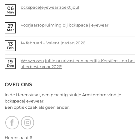
2026
We
wensen
bckspace|eyewear zoekt jou!
06
May
jullie
No
nu
Comments
alvast
Voorjaarsopruiming bij bckspace | eyewear
27
on
Mar
een
bckspace|eyewear
No
heerlijk
zoekt
Comments
Kerstfeest
14 februari – Valentijnsdag 2026
13
jou!
on
Feb
en
Voorjaarsopruiming
No
het
bij
Comments
allerbeste
We wensen jullie nu alvast een heerlijk Kerstfeest en het
19
bckspace
on
Dec
voor
allerbeste voor 2026!
|
14
2026!
eyewear
februari
No
–
Comments
OVER ONS
Valentijnsdag
on
2026
We
In de Herenstraat, een prachtig stukje Amsterdam vind je
wensen
bckspace| eyewear.
jullie
Een optiek zaak als geen ander..
nu
alvast
een
heerlijk
Kerstfeest
Herenstraat 6
en