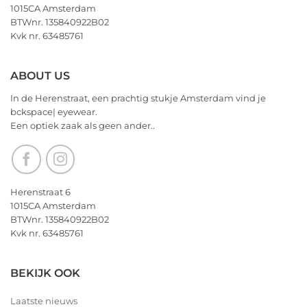
1015CA Amsterdam
het
BTWnr. 135840922B02
allerbeste
Kvk nr. 63485761
voor
2026!
ABOUT US
In de Herenstraat, een prachtig stukje Amsterdam vind je
bckspace| eyewear.
Een optiek zaak als geen ander..
Herenstraat 6
1015CA Amsterdam
BTWnr. 135840922B02
Kvk nr. 63485761
BEKIJK OOK
Laatste nieuws