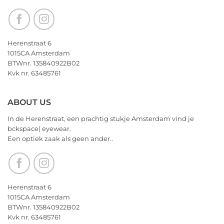
alvast
een
heerlijk
Kerstfeest
Herenstraat 6
en
1015CA Amsterdam
het
BTWnr. 135840922B02
allerbeste
Kvk nr. 63485761
voor
2026!
ABOUT US
In de Herenstraat, een prachtig stukje Amsterdam vind je
bckspace| eyewear.
Een optiek zaak als geen ander..
Herenstraat 6
1015CA Amsterdam
BTWnr. 135840922B02
Kvk nr. 63485761