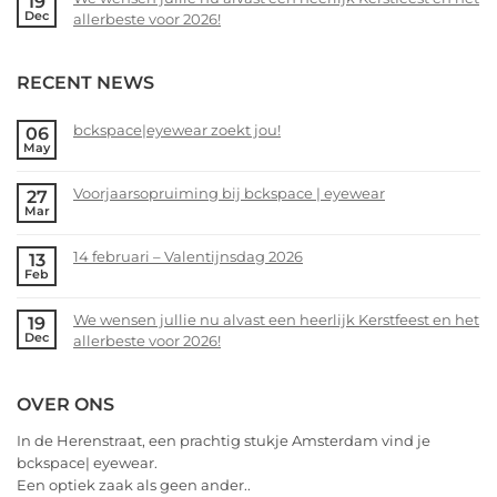
19
bckspace
on
Dec
allerbeste voor 2026!
|
14
eyewear
februari
No
–
Comments
RECENT NEWS
Valentijnsdag
on
2026
We
wensen
bckspace|eyewear zoekt jou!
06
May
jullie
No
nu
Comments
alvast
Voorjaarsopruiming bij bckspace | eyewear
27
on
Mar
een
bckspace|eyewear
No
heerlijk
zoekt
Comments
Kerstfeest
14 februari – Valentijnsdag 2026
13
jou!
on
Feb
en
Voorjaarsopruiming
No
het
bij
Comments
allerbeste
We wensen jullie nu alvast een heerlijk Kerstfeest en het
19
bckspace
on
Dec
voor
allerbeste voor 2026!
|
14
2026!
eyewear
februari
No
–
Comments
OVER ONS
Valentijnsdag
on
2026
We
In de Herenstraat, een prachtig stukje Amsterdam vind je
wensen
bckspace| eyewear.
jullie
Een optiek zaak als geen ander..
nu