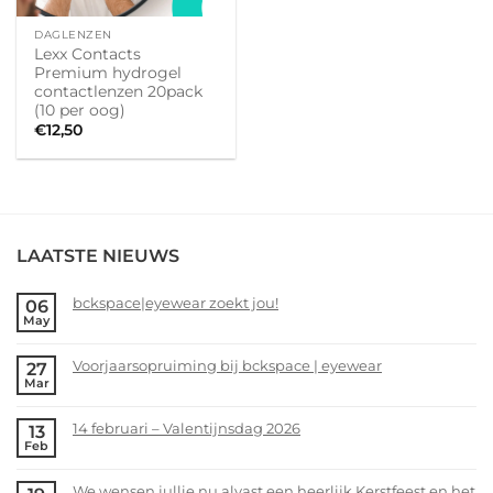
DAGLENZEN
Lexx Contacts
Premium hydrogel
contactlenzen 20pack
(10 per oog)
€
12,50
LAATSTE NIEUWS
bckspace|eyewear zoekt jou!
06
May
No
Comments
Voorjaarsopruiming bij bckspace | eyewear
27
on
Mar
bckspace|eyewear
No
zoekt
Comments
14 februari – Valentijnsdag 2026
13
jou!
on
Feb
Voorjaarsopruiming
No
bij
Comments
We wensen jullie nu alvast een heerlijk Kerstfeest en het