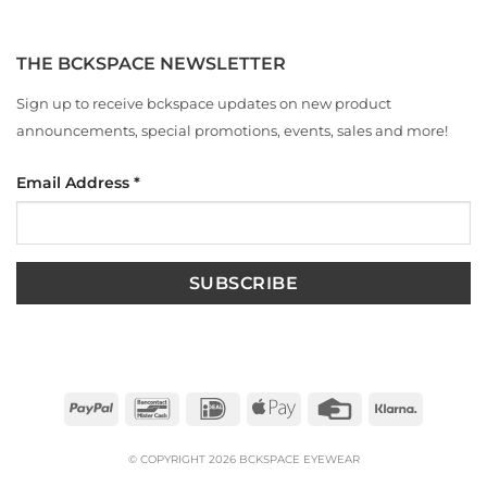
THE BCKSPACE NEWSLETTER
Sign up to receive bckspace updates on new product
announcements, special promotions, events, sales and more!
Email Address
*
PayPal
Bancontact
IDeal
Apple
Credit
Klarna
Pay
Card
© COPYRIGHT 2026 BCKSPACE EYEWEAR