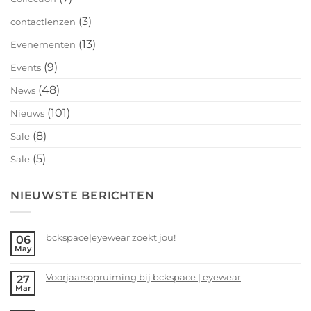
(3)
contactlenzen
(13)
Evenementen
(9)
Events
(48)
News
(101)
Nieuws
(8)
Sale
(5)
Sale
NIEUWSTE BERICHTEN
bckspace|eyewear zoekt jou!
06
May
No
Comments
Voorjaarsopruiming bij bckspace | eyewear
27
on
Mar
bckspace|eyewear
No
zoekt
Comments