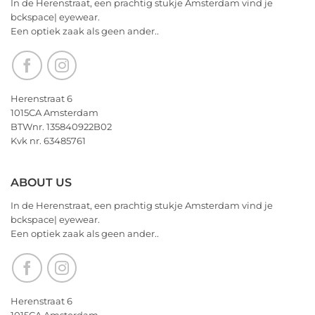
In de Herenstraat, een prachtig stukje Amsterdam vind je
wensen
bckspace| eyewear.
jullie
Een optiek zaak als geen ander..
nu
alvast
een
heerlijk
Kerstfeest
Herenstraat 6
en
1015CA Amsterdam
het
BTWnr. 135840922B02
allerbeste
Kvk nr. 63485761
voor
2026!
ABOUT US
In de Herenstraat, een prachtig stukje Amsterdam vind je
bckspace| eyewear.
Een optiek zaak als geen ander..
Herenstraat 6