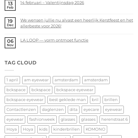
14 februari – Valentijnsdag 2026
13
jou!
on
Feb
Voorjaarsopruiming
No
bij
Comments
We wensen jullie nu alvast een heerlijk Kerstfeest en het
19
bckspace
on
Dec
allerbeste voor 2026!
|
14
eyewear
februari
No
–
Comments
LA LOOP — vorm ontmoet functie
06
Valentijnsdag
on
Nov
No
2026
We
Comments
wensen
on
TAG CLOUD
jullie
LA
nu
LOOP
alvast
—
een
1 april
am eyewear
amsterdam
amsterdam
vorm
heerlijk
ontmoet
bckspace
bckspace
bckspace eyewear
Kerstfeest
functie
en
bckspace eyewear
best geklede man
bril
brillen
het
allerbeste
Contactlenzen
daglenzen
dita
eyecare
eyewear
voor
eyewear
fashionweek
glasses
glasses
herenstraat 6
2026!
Hoya
Hoya
kids
kinderbrillen
KOMONO