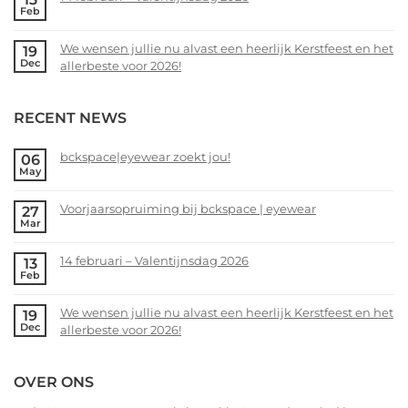
Feb
Voorjaarsopruiming
No
bij
Comments
We wensen jullie nu alvast een heerlijk Kerstfeest en het
19
bckspace
on
Dec
allerbeste voor 2026!
|
14
eyewear
februari
No
–
Comments
RECENT NEWS
Valentijnsdag
on
2026
We
wensen
bckspace|eyewear zoekt jou!
06
May
jullie
No
nu
Comments
alvast
Voorjaarsopruiming bij bckspace | eyewear
27
on
Mar
een
bckspace|eyewear
No
heerlijk
zoekt
Comments
Kerstfeest
14 februari – Valentijnsdag 2026
13
jou!
on
Feb
en
Voorjaarsopruiming
No
het
bij
Comments
allerbeste
We wensen jullie nu alvast een heerlijk Kerstfeest en het
19
bckspace
on
Dec
voor
allerbeste voor 2026!
|
14
2026!
eyewear
februari
No
–
Comments
OVER ONS
Valentijnsdag
on
2026
We