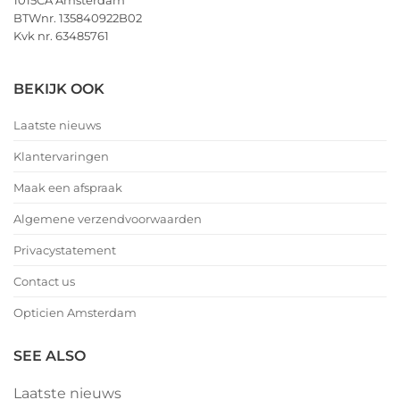
1015CA Amsterdam
BTWnr. 135840922B02
Kvk nr. 63485761
BEKIJK OOK
Laatste nieuws
Klantervaringen
Maak een afspraak
Algemene verzendvoorwaarden
Privacystatement
Contact us
Opticien Amsterdam
SEE ALSO
Laatste nieuws