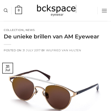
Skip
to
0
content
COLLECTION
,
NEWS
De unieke brillen van AM Eyewear
POSTED ON
31 JULY 2017
BY
WILFRIED VAN HULTEN
31
Jul