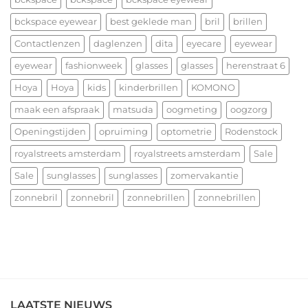
Kerstfeest
functie
en
bckspace eyewear
best geklede man
bril
brillen
het
allerbeste
Contactlenzen
daglenzen
dita
eyecare
eyewear
voor
eyewear
fashionweek
glasses
glasses
herenstraat 6
2026!
Hoya
Hoya
kids
kinderbrillen
KOMONO
maak een afspraak
matsuda
oogmeting
oogzorg
Openingstijden
opruiming
optometrie
Rodenstock
royalstreets amsterdam
royalstreets amsterdam
Sale
Sale
sunglasses
sunglasses
zomervakantie
zonnebril
zonnebril
zonnebrillen
zonnebrillen
LAATSTE NIEUWS