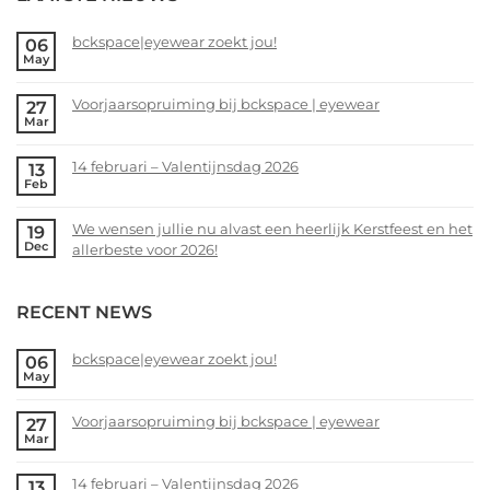
bckspace|eyewear zoekt jou!
06
May
No
Comments
Voorjaarsopruiming bij bckspace | eyewear
27
on
Mar
bckspace|eyewear
No
zoekt
Comments
14 februari – Valentijnsdag 2026
13
jou!
on
Feb
Voorjaarsopruiming
No
bij
Comments
We wensen jullie nu alvast een heerlijk Kerstfeest en het
19
bckspace
on
Dec
allerbeste voor 2026!
|
14
eyewear
februari
No
–
Comments
RECENT NEWS
Valentijnsdag
on
2026
We
wensen
bckspace|eyewear zoekt jou!
06
May
jullie
No
nu
Comments
alvast
Voorjaarsopruiming bij bckspace | eyewear
27
on
Mar
een
bckspace|eyewear
No
heerlijk
zoekt
Comments
Kerstfeest
14 februari – Valentijnsdag 2026
13
jou!
on