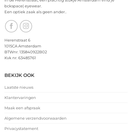
In de Herenstraat, een prachtig stukje Amsterdam vind je
bckspace| eyewear.
Een optiek zaak als geen ander..
Herenstraat 6
1015CA Amsterdam
BTWnr. 135840922B02
Kvk nr. 63485761
BEKIJK OOK
Laatste nieuws
Klantervaringen
Maak een afspraak
Algemene verzendvoorwaarden
Privacystatement