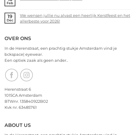
Feb
en
Voorjaarsopruiming
No
het
bij
Comments
allerbeste
We wensen jullie nu alvast een heerlijk Kerstfeest en het
19
bckspace
on
Dec
voor
allerbeste voor 2026!
|
14
2026!
eyewear
februari
No
–
Comments
OVER ONS
Valentijnsdag
on
2026
We
In de Herenstraat, een prachtig stukje Amsterdam vind je
wensen
bckspace| eyewear.
jullie
Een optiek zaak als geen ander..
nu
alvast
een
heerlijk
Kerstfeest
Herenstraat 6
en
1015CA Amsterdam
het
BTWnr. 135840922B02
allerbeste
Kvk nr. 63485761
voor
2026!
ABOUT US