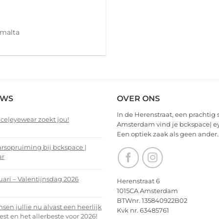
 malta
EWS
OVER ONS
In de Herenstraat, een prachtig 
ce|eyewear zoekt jou!
Amsterdam vind je bckspace| e
Een optiek zaak als geen ander.
nts
arsopruiming bij bckspace |
ar
ce|eyewear
nts
uari – Valentijnsdag 2026
Herenstraat 6
1015CA Amsterdam
arsopruiming
nts
BTWnr. 135840922B02
en jullie nu alvast een heerlijk
Kvk nr. 63485761
ce
est en het allerbeste voor 2026!