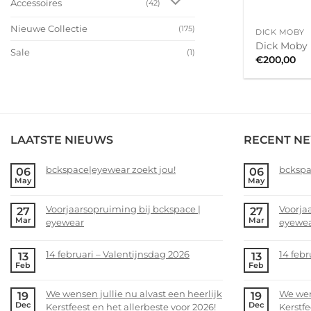
Accessoires
(42)
+
Nieuwe Collectie
(175)
DICK MOBY
Dick Moby
Sale
(1)
€
200,00
LAATSTE NIEUWS
RECENT N
bckspace|eyewear zoekt jou!
bckspa
06
06
May
May
No
No
Comments
Comme
Voorjaarsopruiming bij bckspace |
Voorja
27
27
on
on
Mar
Mar
eyewear
eyewe
bckspace|eyewear
bckspa
zoekt
zoekt
No
No
jou!
jou!
Comments
Comme
14 februari – Valentijnsdag 2026
14 febr
13
13
on
on
Feb
Feb
No
No
Voorjaarsopruiming
Voorja
Comments
Comme
bij
bij
We wensen jullie nu alvast een heerlijk
We wens
19
19
on
on
bckspace
bckspa
Dec
Dec
Kerstfeest en het allerbeste voor 2026!
Kerstfe
14
14