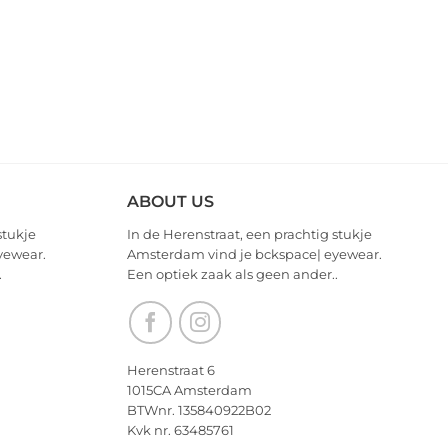
ABOUT US
stukje
In de Herenstraat, een prachtig stukje
yewear.
Amsterdam vind je bckspace| eyewear.
.
Een optiek zaak als geen ander..
Herenstraat 6
1015CA Amsterdam
BTWnr. 135840922B02
Kvk nr. 63485761