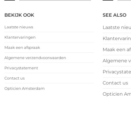
|
|
februari
februar
No
No
eyewear
eyewea
–
–
Comments
Comme
BEKIJK OOK
SEE ALSO
Valentijnsdag
on
Valent
on
2026
We
2026
We
Laatste nieuws
Laatste nie
wensen
wense
jullie
jullie
Klantervaringen
Klantervari
nu
nu
alvast
alvast
Maak een afspraak
Maak een af
een
een
heerlijk
heerlij
Algemene verzendvoorwaarden
Algemene v
Kerstfeest
Kerstfe
en
en
Privacystatement
Privacysta
het
het
allerbeste
allerbe
Contact us
Contact us
voor
voor
Opticien Amsterdam
2026!
2026!
Opticien A