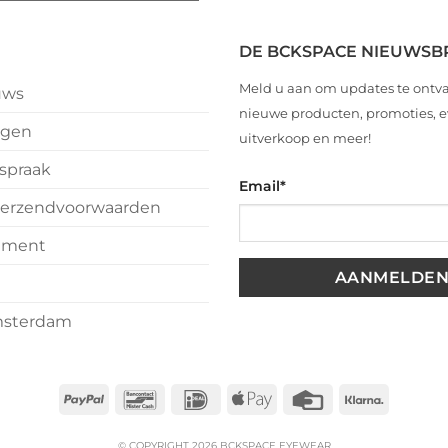
i
r
nts
DE BCKSPACE NIEUWSB
ijnsdag
Meld u aan om updates te ontv
uws
n
nieuwe producten, promoties,
ngen
uitverkoop en meer!
spraak
Email
*
k
erzendvoorwaarden
est
tement
ste
msterdam
PayPal
Bancontact
IDeal
Apple
Credit
Klarna
Pay
Card
© COPYRIGHT 2026 BCKSPACE EYEWEAR