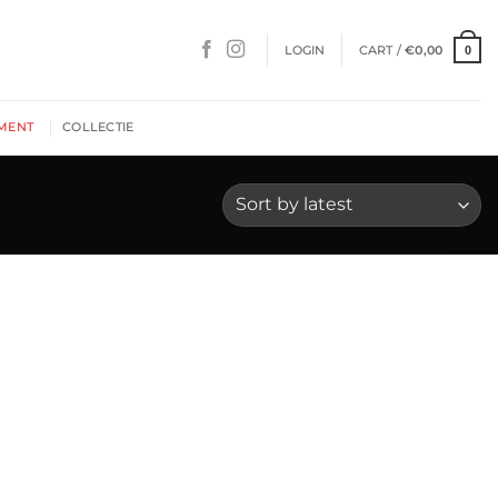
LOGIN
CART /
€
0,00
0
MENT
COLLECTIE