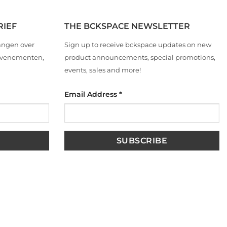
RIEF
THE BCKSPACE NEWSLETTER
angen over
Sign up to receive bckspace updates on new
 evenementen,
product announcements, special promotions,
events, sales and more!
Email Address
*