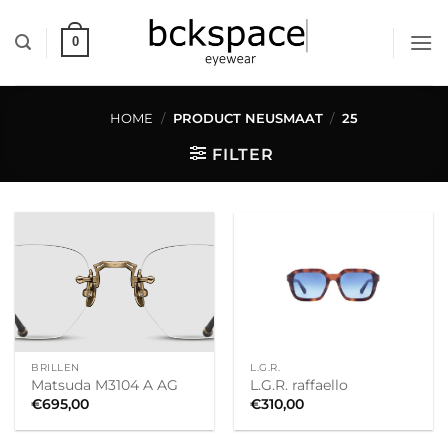
Skip
to
0
content
HOME
/
PRODUCT NEUSMAAT
/
25
FILTER
BRILLEN
L.G.R.
Matsuda M3104 A AG
L.G.R. raffaello
€
695,00
€
310,00