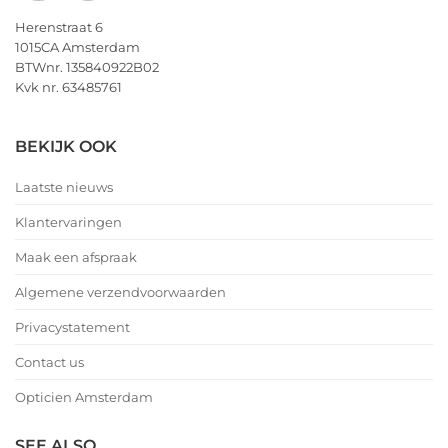
Herenstraat 6
1015CA Amsterdam
BTWnr. 135840922B02
Kvk nr. 63485761
BEKIJK OOK
Laatste nieuws
Klantervaringen
Maak een afspraak
Algemene verzendvoorwaarden
Privacystatement
Contact us
Opticien Amsterdam
SEE ALSO