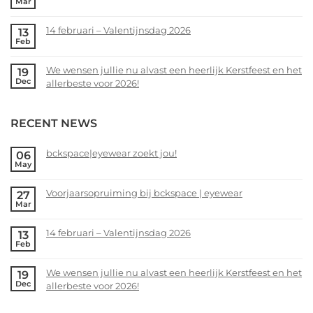
Mar
bckspace|eyewear
No
zoekt
Comments
14 februari – Valentijnsdag 2026
13
jou!
on
Feb
Voorjaarsopruiming
No
bij
Comments
We wensen jullie nu alvast een heerlijk Kerstfeest en het
19
bckspace
on
Dec
allerbeste voor 2026!
|
14
eyewear
februari
No
–
Comments
RECENT NEWS
Valentijnsdag
on
2026
We
wensen
bckspace|eyewear zoekt jou!
06
May
jullie
No
nu
Comments
alvast
Voorjaarsopruiming bij bckspace | eyewear
27
on
Mar
een
bckspace|eyewear
No
heerlijk
zoekt
Comments
Kerstfeest
14 februari – Valentijnsdag 2026
13
jou!
on
Feb
en
Voorjaarsopruiming
No
het
bij
Comments
allerbeste
We wensen jullie nu alvast een heerlijk Kerstfeest en het
19
bckspace
on
Dec
voor
allerbeste voor 2026!
|
14
2026!
eyewear
februari
No