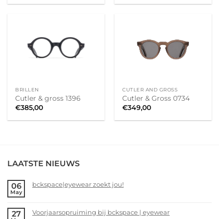
BRILLEN
CUTLER AND GROSS
Cutler & gross 1396
Cutler & Gross 0734
€
385,00
€
349,00
LAATSTE NIEUWS
bckspace|eyewear zoekt jou!
06
May
No
Comments
Voorjaarsopruiming bij bckspace | eyewear
27
on