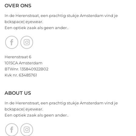
–
Comments
OVER ONS
Valentijnsdag
on
2026
We
In de Herenstraat, een prachtig stukje Amsterdam vind je
wensen
bckspace| eyewear.
jullie
Een optiek zaak als geen ander..
nu
alvast
een
heerlijk
Kerstfeest
Herenstraat 6
en
1015CA Amsterdam
het
BTWnr. 135840922B02
allerbeste
Kvk nr. 63485761
voor
2026!
ABOUT US
In de Herenstraat, een prachtig stukje Amsterdam vind je
bckspace| eyewear.
Een optiek zaak als geen ander..