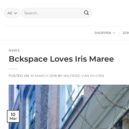
Skip
to
Search
for:
content
SHOPPEN
ZO
NEWS
Bckspace Loves Iris Maree
POSTED ON
10 MARCH 2018
BY
WILFRIED VAN HULTEN
10
Mar