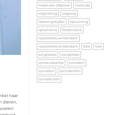
maak een afspraak
matsuda
oogmeting
oogzorg
Openingstijden
opruiming
optometrie
Rodenstock
royalstreets amsterdam
royalstreets amsterdam
Sale
Sale
sunglasses
sunglasses
zomervakantie
zonnebril
zonnebril
zonnebrillen
zonnebrillen
nkel naar
n dieren,
 voelen
aamheid.