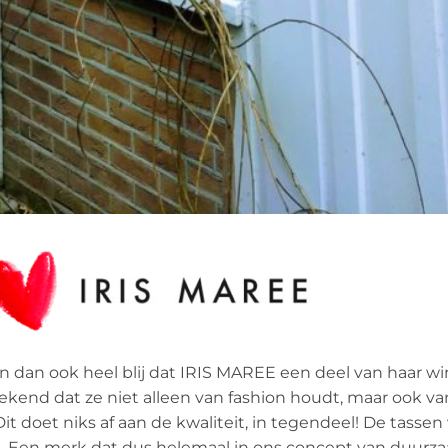
dan ook heel blij dat IRIS MAREE een deel van haar wi
kend dat ze niet alleen van fashion houdt, maar ook va
it doet niks af aan de kwaliteit, in tegendeel! De tassen
it. Een merk dat dus helemaal in ons concept van duurz