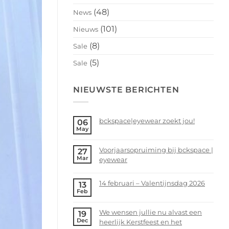
(48)
News
(101)
Nieuws
(8)
Sale
(5)
Sale
NIEUWSTE BERICHTEN
bckspace|eyewear zoekt jou!
06
May
No
Comments
Voorjaarsopruiming bij bckspace |
27
on
Mar
eyewear
bckspace|eyewear
zoekt
No
jou!
Comments
14 februari – Valentijnsdag 2026
13
on
Feb
No
Voorjaarsopruiming
Comments
bij
We wensen jullie nu alvast een
19
on
bckspace
Dec
heerlijk Kerstfeest en het
14