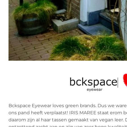
Bckspace Eyewear loves green brands. Dus we waren 
ons pand heeft verplaatst! IRIS MAREE staat erom be
daarom zijn al haar tassen gemaakt van vegan leer. D
ontzettend zacht aan en zijn van zeer hoge kwalite