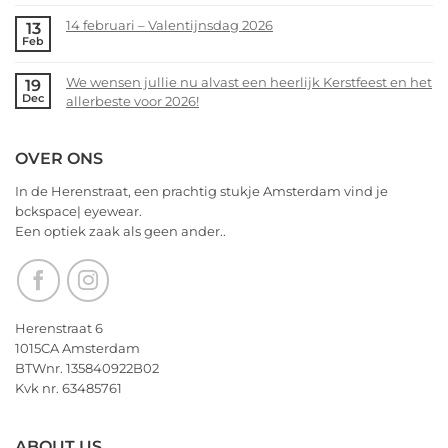
heerlijk
zoekt
Comments
Kerstfeest
14 februari – Valentijnsdag 2026
13
jou!
on
Feb
en
Voorjaarsopruiming
No
het
bij
Comments
allerbeste
We wensen jullie nu alvast een heerlijk Kerstfeest en het
19
bckspace
on
Dec
voor
allerbeste voor 2026!
|
14
2026!
eyewear
februari
No
–
Comments
OVER ONS
Valentijnsdag
on
2026
We
In de Herenstraat, een prachtig stukje Amsterdam vind je
wensen
bckspace| eyewear.
jullie
Een optiek zaak als geen ander..
nu
alvast
een
heerlijk
Kerstfeest
Herenstraat 6
en
1015CA Amsterdam
het
BTWnr. 135840922B02
allerbeste
Kvk nr. 63485761
voor
2026!
ABOUT US