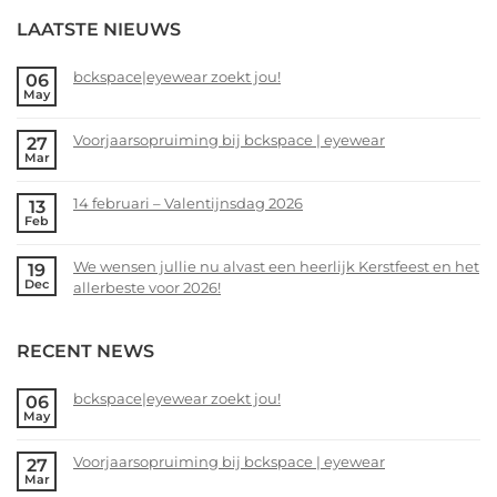
LAATSTE NIEUWS
bckspace|eyewear zoekt jou!
06
May
No
Comments
Voorjaarsopruiming bij bckspace | eyewear
27
on
Mar
bckspace|eyewear
No
zoekt
Comments
14 februari – Valentijnsdag 2026
13
jou!
on
Feb
Voorjaarsopruiming
No
bij
Comments
We wensen jullie nu alvast een heerlijk Kerstfeest en het
19
bckspace
on
Dec
allerbeste voor 2026!
|
14
eyewear
februari
No
–
Comments
RECENT NEWS
Valentijnsdag
on
2026
We
wensen
bckspace|eyewear zoekt jou!
06
May
jullie
No
nu
Comments
alvast
Voorjaarsopruiming bij bckspace | eyewear
27
on
Mar
een
bckspace|eyewear
No