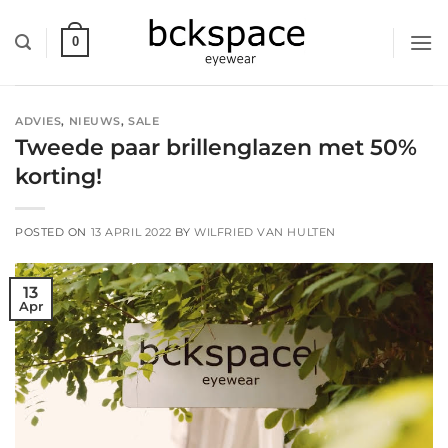
Skip
to
0
content
ADVIES
,
NIEUWS
,
SALE
Tweede paar brillenglazen met 50%
korting!
POSTED ON
13 APRIL 2022
BY
WILFRIED VAN HULTEN
13
Apr