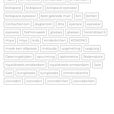
vorm
heerlijk
ontmoet
bckspace
bckspace
bckspace eyewear
Kerstfeest
functie
en
bckspace eyewear
best geklede man
bril
brillen
het
allerbeste
Contactlenzen
daglenzen
dita
eyecare
eyewear
voor
eyewear
fashionweek
glasses
glasses
herenstraat 6
2026!
Hoya
Hoya
kids
kinderbrillen
KOMONO
maak een afspraak
matsuda
oogmeting
oogzorg
Openingstijden
opruiming
optometrie
Rodenstock
royalstreets amsterdam
royalstreets amsterdam
Sale
Sale
sunglasses
sunglasses
zomervakantie
zonnebril
zonnebril
zonnebrillen
zonnebrillen