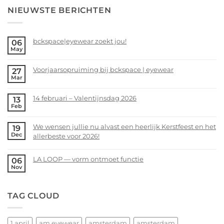
NIEUWSTE BERICHTEN
bckspace|eyewear zoekt jou!
06
May
No
Comments
Voorjaarsopruiming bij bckspace | eyewear
27
on
Mar
bckspace|eyewear
No
zoekt
Comments
14 februari – Valentijnsdag 2026
13
jou!
on
Feb
Voorjaarsopruiming
No
bij
Comments
We wensen jullie nu alvast een heerlijk Kerstfeest en het
19
bckspace
on
Dec
allerbeste voor 2026!
|
14
eyewear
februari
No
–
Comments
LA LOOP — vorm ontmoet functie
06
Valentijnsdag
on
Nov
No
2026
We
Comments
wensen
on
TAG CLOUD
jullie
LA
nu
LOOP
alvast
—
een
1 april
am eyewear
amsterdam
amsterdam