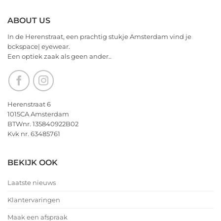
2026!
ABOUT US
In de Herenstraat, een prachtig stukje Amsterdam vind je
bckspace| eyewear.
Een optiek zaak als geen ander..
Herenstraat 6
1015CA Amsterdam
BTWnr. 135840922B02
Kvk nr. 63485761
BEKIJK OOK
Laatste nieuws
Klantervaringen
Maak een afspraak