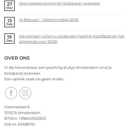
alvast
Voorjaarsopruiming bij bckspace | eyewear
27
on
Mar
een
bckspace|eyewear
No
heerlijk
zoekt
Comments
Kerstfeest
14 februari – Valentijnsdag 2026
13
jou!
on
Feb
en
Voorjaarsopruiming
No
het
bij
Comments
allerbeste
We wensen jullie nu alvast een heerlijk Kerstfeest en het
19
bckspace
on
Dec
voor
allerbeste voor 2026!
|
14
2026!
eyewear
februari
No
–
Comments
OVER ONS
Valentijnsdag
on
2026
We
In de Herenstraat, een prachtig stukje Amsterdam vind je
wensen
bckspace| eyewear.
jullie
Een optiek zaak als geen ander..
nu
alvast
een
heerlijk
Kerstfeest
Herenstraat 6
en
1015CA Amsterdam
het
BTWnr. 135840922B02
allerbeste
Kvk nr. 63485761
voor