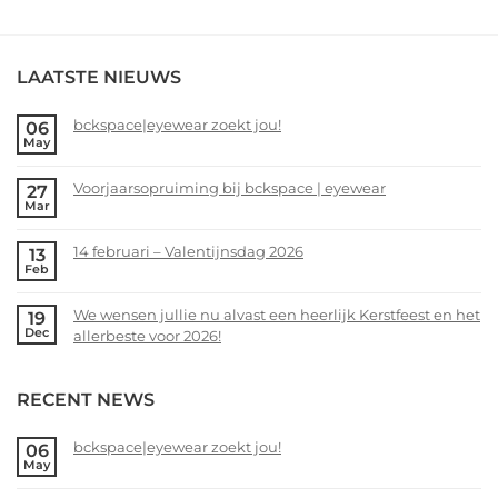
LAATSTE NIEUWS
bckspace|eyewear zoekt jou!
06
May
No
Comments
Voorjaarsopruiming bij bckspace | eyewear
27
on
Mar
bckspace|eyewear
No
zoekt
Comments
14 februari – Valentijnsdag 2026
13
jou!
on
Feb
Voorjaarsopruiming
No
bij
Comments
We wensen jullie nu alvast een heerlijk Kerstfeest en het
19
bckspace
on
Dec
allerbeste voor 2026!
|
14
eyewear
februari
No
–
Comments
RECENT NEWS
Valentijnsdag
on
2026
We
wensen
bckspace|eyewear zoekt jou!
06
May
jullie
No
nu
Comments