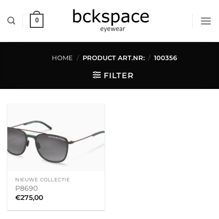
Skip
to
0
content
HOME
/
PRODUCT ART.NR:
/
100356
FILTER
NIEUWE COLLECTIE
P8690
€
275,00