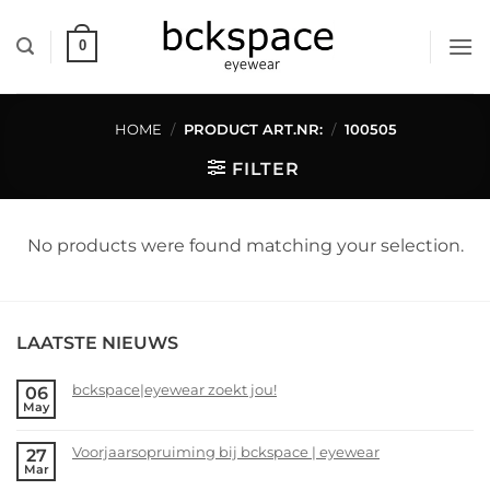
Skip
to
0
content
HOME
/
PRODUCT ART.NR:
/
100505
FILTER
No products were found matching your selection.
LAATSTE NIEUWS
bckspace|eyewear zoekt jou!
06
May
No
Comments
Voorjaarsopruiming bij bckspace | eyewear
27
on
Mar
bckspace|eyewear
No