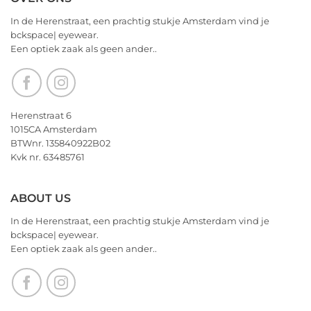
Valentijnsdag
on
2026
We
In de Herenstraat, een prachtig stukje Amsterdam vind je
wensen
bckspace| eyewear.
jullie
Een optiek zaak als geen ander..
nu
alvast
een
heerlijk
Kerstfeest
Herenstraat 6
en
1015CA Amsterdam
het
BTWnr. 135840922B02
allerbeste
Kvk nr. 63485761
voor
2026!
ABOUT US
In de Herenstraat, een prachtig stukje Amsterdam vind je
bckspace| eyewear.
Een optiek zaak als geen ander..