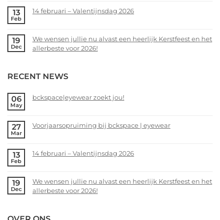
zoekt
Comments
14 februari – Valentijnsdag 2026
13
jou!
on
Feb
Voorjaarsopruiming
No
bij
Comments
We wensen jullie nu alvast een heerlijk Kerstfeest en het
19
bckspace
on
Dec
allerbeste voor 2026!
|
14
eyewear
februari
No
–
Comments
RECENT NEWS
Valentijnsdag
on
2026
We
wensen
bckspace|eyewear zoekt jou!
06
May
jullie
No
nu
Comments
alvast
Voorjaarsopruiming bij bckspace | eyewear
27
on
Mar
een
bckspace|eyewear
No
heerlijk
zoekt
Comments
Kerstfeest
14 februari – Valentijnsdag 2026
13
jou!
on
Feb
en
Voorjaarsopruiming
No
het
bij
Comments
allerbeste
We wensen jullie nu alvast een heerlijk Kerstfeest en het
19
bckspace
on
Dec
voor
allerbeste voor 2026!
|
14
2026!
eyewear
februari
No
–
Comments
OVER ONS