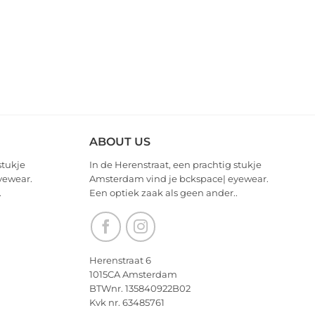
ABOUT US
stukje
In de Herenstraat, een prachtig stukje
yewear.
Amsterdam vind je bckspace| eyewear.
.
Een optiek zaak als geen ander..
Herenstraat 6
1015CA Amsterdam
BTWnr. 135840922B02
Kvk nr. 63485761