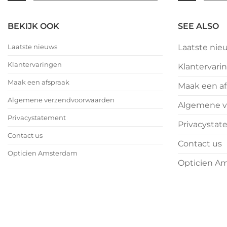
|
|
februari
februar
No
No
eyewear
eyewea
–
–
Comments
Comme
BEKIJK OOK
SEE ALSO
Valentijnsdag
on
Valent
on
2026
We
2026
We
Laatste nieuws
Laatste nie
wensen
wense
jullie
jullie
Klantervaringen
Klantervari
nu
nu
alvast
alvast
Maak een afspraak
Maak een af
een
een
heerlijk
heerlij
Algemene verzendvoorwaarden
Algemene v
Kerstfeest
Kerstfe
en
en
Privacystatement
Privacysta
het
het
allerbeste
allerbe
Contact us
Contact us
voor
voor
Opticien Amsterdam
2026!
2026!
Opticien A