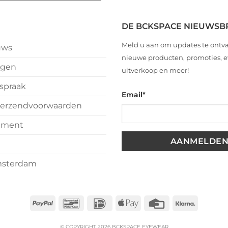
i
r
nts
DE BCKSPACE NIEUWSB
ijnsdag
Meld u aan om updates te ontv
uws
n
nieuwe producten, promoties,
ngen
uitverkoop en meer!
spraak
Email
*
k
erzendvoorwaarden
est
tement
ste
msterdam
PayPal
Bancontact
IDeal
Apple
Credit
Klarna
Pay
Card
© COPYRIGHT 2026 BCKSPACE EYEWEAR