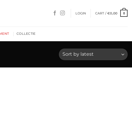
LOGIN
CART /
€
0,00
0
MENT
COLLECTIE