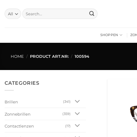
Skip
to
Search
for:
content
SHOPPEN
ZO
HOME
/
PRODUCT ART.NR:
/
100594
CATEGORIES
Brillen
(341)
Zonnebrillen
(359)
Contactlenzen
(17)