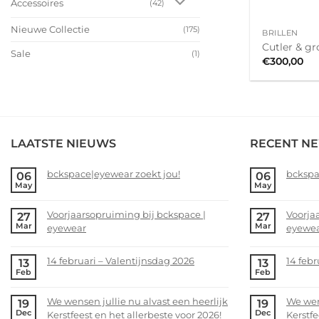
Accessoires
(42)
+
Nieuwe Collectie
(175)
BRILLEN
Cutler & gr
Sale
(1)
€
300,00
LAATSTE NIEUWS
RECENT N
bckspace|eyewear zoekt jou!
bckspa
06
06
May
May
No
No
Comments
Comme
Voorjaarsopruiming bij bckspace |
Voorja
27
27
on
on
Mar
Mar
eyewear
eyewe
bckspace|eyewear
bckspa
zoekt
zoekt
No
No
jou!
jou!
Comments
Comme
14 februari – Valentijnsdag 2026
14 febr
13
13
on
on
Feb
Feb
No
No
Voorjaarsopruiming
Voorja
Comments
Comme
bij
bij
We wensen jullie nu alvast een heerlijk
We wens
19
19
on
on
bckspace
bckspa
Dec
Dec
Kerstfeest en het allerbeste voor 2026!
Kerstfe
14
14