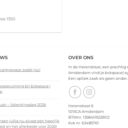
oss 1350
EWS
OVER ONS
In de Herenstraat, een prachtig 
ce|eyewear zoekt jou!
Amsterdam vind je bckspace| e
Een optiek zaak als geen ander.
nts
arsopruiming bij bckspace |
ar
ce|eyewear
nts
uari – Valentijnsdag 2026
Herenstraat 6
1015CA Amsterdam
arsopruiming
nts
BTWnr. 135840922B02
en jullie nu alvast een heerlijk
Kvk nr. 63485761
ce
est en het allerbeste voor 2026!