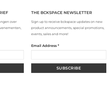
RIEF
THE BCKSPACE NEWSLETTER
angen over
Sign up to receive bckspace updates on new
 evenementen,
product announcements, special promotions,
events, sales and more!
Email Address
*