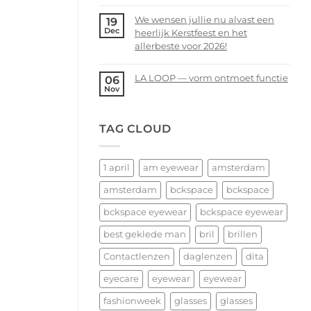
Voorjaarsopruiming
Comments
bij
We wensen jullie nu alvast een
19
on
bckspace
Dec
heerlijk Kerstfeest en het
14
|
allerbeste voor 2026!
februari
eyewear
–
No
Valentijnsdag
Comments
LA LOOP — vorm ontmoet functie
06
2026
on
Nov
No
We
Comments
wensen
on
TAG CLOUD
jullie
LA
nu
LOOP
alvast
—
een
1 april
am eyewear
amsterdam
vorm
heerlijk
ontmoet
amsterdam
bckspace
bckspace
Kerstfeest
functie
en
bckspace eyewear
bckspace eyewear
het
allerbeste
best geklede man
bril
brillen
voor
Contactlenzen
daglenzen
dita
2026!
eyecare
eyewear
eyewear
fashionweek
glasses
glasses