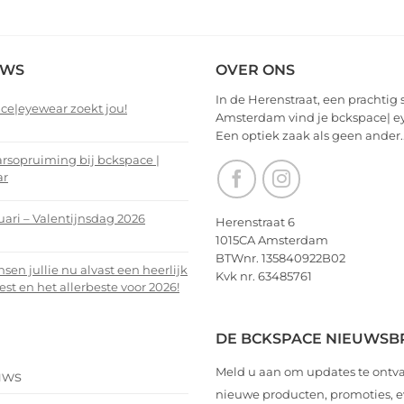
EWS
OVER ONS
In de Herenstraat, een prachtig 
ce|eyewear zoekt jou!
Amsterdam vind je bckspace| e
Een optiek zaak als geen ander.
nts
arsopruiming bij bckspace |
ar
ce|eyewear
nts
uari – Valentijnsdag 2026
Herenstraat 6
1015CA Amsterdam
arsopruiming
nts
BTWnr. 135840922B02
en jullie nu alvast een heerlijk
Kvk nr. 63485761
ce
est en het allerbeste voor 2026!
i
r
nts
DE BCKSPACE NIEUWSB
ijnsdag
Meld u aan om updates te ontv
uws
n
nieuwe producten, promoties,