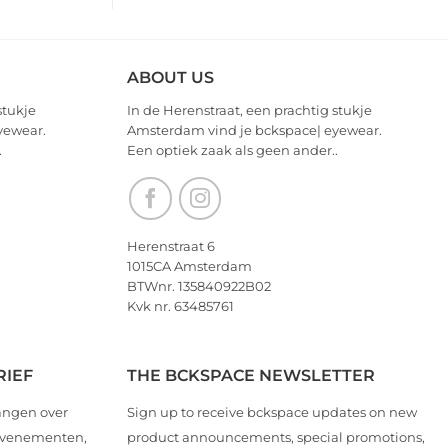
ABOUT US
stukje
In de Herenstraat, een prachtig stukje
yewear.
Amsterdam vind je bckspace| eyewear.
.
Een optiek zaak als geen ander..
Herenstraat 6
1015CA Amsterdam
BTWnr. 135840922B02
Kvk nr. 63485761
RIEF
THE BCKSPACE NEWSLETTER
angen over
Sign up to receive bckspace updates on new
 evenementen,
product announcements, special promotions,