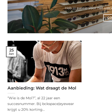
Heb jij passie voor het vak 
CO
25
Jan
Aanbieding: Wat draagt de Mol
“Wie is de Mol?”, al 22 jaar een
succesnummer. Bij bckspace|eyewear
krijgt u 20% korting...