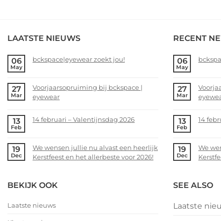
LAATSTE NIEUWS
RECENT N
bckspace|eyewear zoekt jou!
bckspa
06
06
May
May
No
No
Comments
Comme
Voorjaarsopruiming bij bckspace |
Voorja
27
27
on
on
Mar
Mar
eyewear
eyewe
bckspace|eyewear
bckspa
zoekt
zoekt
No
No
jou!
jou!
Comments
Comme
14 februari – Valentijnsdag 2026
14 febr
13
13
on
on
Feb
Feb
No
No
Voorjaarsopruiming
Voorja
Comments
Comme
bij
bij
We wensen jullie nu alvast een heerlijk
We wens
19
19
on
on
bckspace
bckspa
Dec
Dec
Kerstfeest en het allerbeste voor 2026!
Kerstfe
14
14
|
|
februari
februar
No
No
eyewear
eyewea
–
–
Comments
Comme
BEKIJK OOK
SEE ALSO
Valentijnsdag
on
Valent
on
2026
We
2026
We
Laatste nieuws
Laatste nie
wensen
wense
jullie
jullie