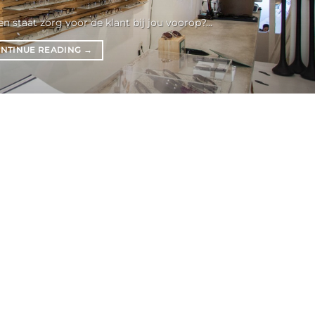
en staat zorg voor de klant bij jou voorop?...
NTINUE READING
→