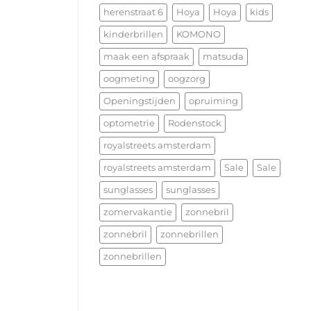
herenstraat 6
Hoya
Hoya
kids
kinderbrillen
KOMONO
maak een afspraak
matsuda
oogmeting
oogzorg
Openingstijden
opruiming
optometrie
Rodenstock
royalstreets amsterdam
royalstreets amsterdam
Sale
Sale
sunglasses
sunglasses
zomervakantie
zonnebril
zonnebril
zonnebrillen
zonnebrillen