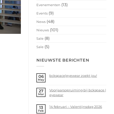
(13)
Evenementen
(9)
Events
(48)
News
(101)
Nieuws
(8)
Sale
(5)
Sale
NIEUWSTE BERICHTEN
bckspace|eyewear zoekt jou!
06
May
No
Comments
Voorjaarsopruiming bij bckspace |
27
on
Mar
eyewear
bckspace|eyewear
zoekt
No
jou!
Comments
14 februari – Valentijnsdag 2026
13
on
Feb
No