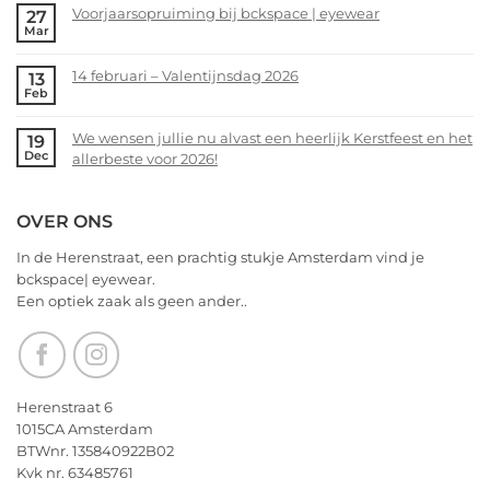
alvast
Voorjaarsopruiming bij bckspace | eyewear
27
on
Mar
een
bckspace|eyewear
No
heerlijk
zoekt
Comments
Kerstfeest
14 februari – Valentijnsdag 2026
13
jou!
on
Feb
en
Voorjaarsopruiming
No
het
bij
Comments
allerbeste
We wensen jullie nu alvast een heerlijk Kerstfeest en het
19
bckspace
on
Dec
voor
allerbeste voor 2026!
|
14
2026!
eyewear
februari
No
–
Comments
OVER ONS
Valentijnsdag
on
2026
We
In de Herenstraat, een prachtig stukje Amsterdam vind je
wensen
bckspace| eyewear.
jullie
Een optiek zaak als geen ander..
nu
alvast
een
heerlijk
Kerstfeest
Herenstraat 6
en
1015CA Amsterdam
het
BTWnr. 135840922B02
allerbeste
Kvk nr. 63485761
voor