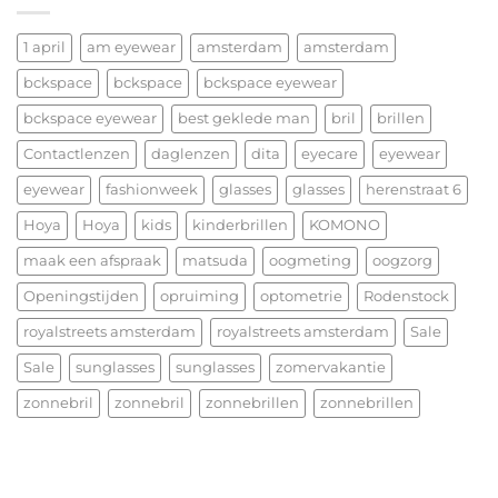
nu
LOOP
alvast
—
een
1 april
am eyewear
amsterdam
amsterdam
vorm
heerlijk
ontmoet
bckspace
bckspace
bckspace eyewear
Kerstfeest
functie
en
bckspace eyewear
best geklede man
bril
brillen
het
allerbeste
Contactlenzen
daglenzen
dita
eyecare
eyewear
voor
eyewear
fashionweek
glasses
glasses
herenstraat 6
2026!
Hoya
Hoya
kids
kinderbrillen
KOMONO
maak een afspraak
matsuda
oogmeting
oogzorg
Openingstijden
opruiming
optometrie
Rodenstock
royalstreets amsterdam
royalstreets amsterdam
Sale
Sale
sunglasses
sunglasses
zomervakantie
zonnebril
zonnebril
zonnebrillen
zonnebrillen