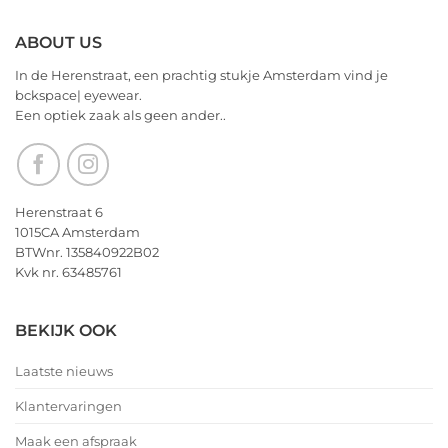
2026!
ABOUT US
In de Herenstraat, een prachtig stukje Amsterdam vind je
bckspace| eyewear.
Een optiek zaak als geen ander..
Herenstraat 6
1015CA Amsterdam
BTWnr. 135840922B02
Kvk nr. 63485761
BEKIJK OOK
Laatste nieuws
Klantervaringen
Maak een afspraak