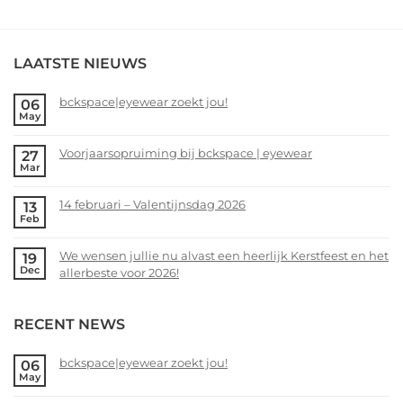
LAATSTE NIEUWS
bckspace|eyewear zoekt jou!
06
May
No
Comments
Voorjaarsopruiming bij bckspace | eyewear
27
on
Mar
bckspace|eyewear
No
zoekt
Comments
14 februari – Valentijnsdag 2026
13
jou!
on
Feb
Voorjaarsopruiming
No
bij
Comments
We wensen jullie nu alvast een heerlijk Kerstfeest en het
19
bckspace
on
Dec
allerbeste voor 2026!
|
14
eyewear
februari
No
–
Comments
RECENT NEWS
Valentijnsdag
on
2026
We
wensen
bckspace|eyewear zoekt jou!
06
May
jullie
No
nu
Comments