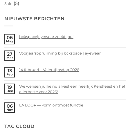
(5)
Sale
NIEUWSTE BERICHTEN
bckspace|eyewear zoekt jou!
06
May
No
Comments
Voorjaarsopruiming bij bckspace | eyewear
27
on
Mar
bckspace|eyewear
No
zoekt
Comments
14 februari – Valentijnsdag 2026
13
jou!
on
Feb
Voorjaarsopruiming
No
bij
Comments
We wensen jullie nu alvast een heerlijk Kerstfeest en het
19
bckspace
on
Dec
allerbeste voor 2026!
|
14
eyewear
februari
No
–
Comments
LA LOOP — vorm ontmoet functie
06
Valentijnsdag
on
Nov
No
2026
We
Comments
wensen
on
TAG CLOUD
jullie
LA