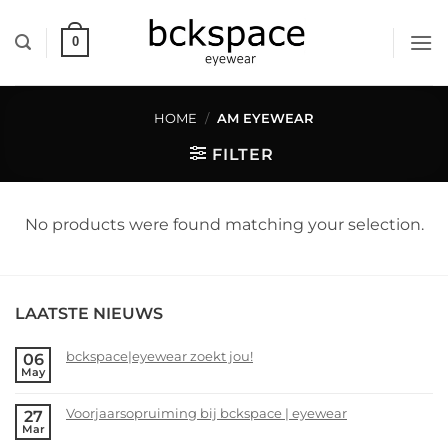
Skip
to
0
content
HOME
/
AM EYEWEAR
FILTER
No products were found matching your selection.
LAATSTE NIEUWS
bckspace|eyewear zoekt jou!
06
May
No
Comments
Voorjaarsopruiming bij bckspace | eyewear
27
on
Mar
bckspace|eyewear
No