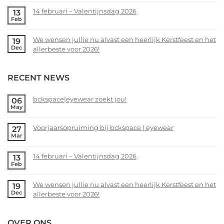
zoekt
Comments
14 februari – Valentijnsdag 2026
13
jou!
on
Feb
Voorjaarsopruiming
No
bij
Comments
We wensen jullie nu alvast een heerlijk Kerstfeest en het
19
bckspace
on
Dec
allerbeste voor 2026!
|
14
eyewear
februari
No
–
Comments
RECENT NEWS
Valentijnsdag
on
2026
We
wensen
bckspace|eyewear zoekt jou!
06
May
jullie
No
nu
Comments
alvast
Voorjaarsopruiming bij bckspace | eyewear
27
on
Mar
een
bckspace|eyewear
No
heerlijk
zoekt
Comments
Kerstfeest
14 februari – Valentijnsdag 2026
13
jou!
on
Feb
en
Voorjaarsopruiming
No
het
bij
Comments
allerbeste
We wensen jullie nu alvast een heerlijk Kerstfeest en het
19
bckspace
on
Dec
voor
allerbeste voor 2026!
|
14
2026!
eyewear
februari
No
–
Comments
OVER ONS