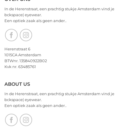
Valentijnsdag
on
2026
We
In de Herenstraat, een prachtig stukje Amsterdam vind je
wensen
bckspace| eyewear.
jullie
Een optiek zaak als geen ander..
nu
alvast
een
heerlijk
Kerstfeest
Herenstraat 6
en
1015CA Amsterdam
het
BTWnr. 135840922B02
allerbeste
Kvk nr. 63485761
voor
2026!
ABOUT US
In de Herenstraat, een prachtig stukje Amsterdam vind je
bckspace| eyewear.
Een optiek zaak als geen ander..