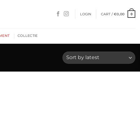
LOGIN
CART /
€
0,00
0
MENT
COLLECTIE