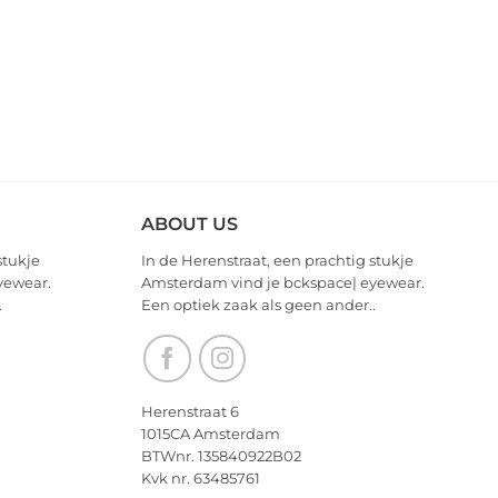
ABOUT US
stukje
In de Herenstraat, een prachtig stukje
yewear.
Amsterdam vind je bckspace| eyewear.
.
Een optiek zaak als geen ander..
Herenstraat 6
1015CA Amsterdam
BTWnr. 135840922B02
Kvk nr. 63485761