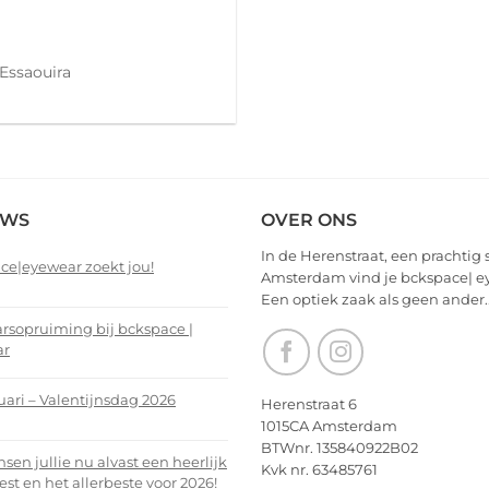
Essaouira
EWS
OVER ONS
In de Herenstraat, een prachtig 
ce|eyewear zoekt jou!
Amsterdam vind je bckspace| e
Een optiek zaak als geen ander.
nts
arsopruiming bij bckspace |
ar
ce|eyewear
nts
uari – Valentijnsdag 2026
Herenstraat 6
1015CA Amsterdam
arsopruiming
nts
BTWnr. 135840922B02
en jullie nu alvast een heerlijk
Kvk nr. 63485761
ce
est en het allerbeste voor 2026!