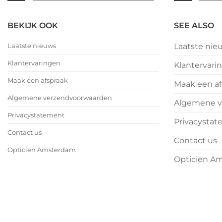
|
|
februari
februar
No
No
eyewear
eyewea
–
–
Comments
Comme
BEKIJK OOK
SEE ALSO
Valentijnsdag
on
Valent
on
2026
We
2026
We
Laatste nieuws
Laatste nie
wensen
wense
jullie
jullie
Klantervaringen
Klantervari
nu
nu
alvast
alvast
Maak een afspraak
Maak een af
een
een
heerlijk
heerlij
Algemene verzendvoorwaarden
Algemene v
Kerstfeest
Kerstfe
en
en
Privacystatement
Privacysta
het
het
allerbeste
allerbe
Contact us
Contact us
voor
voor
Opticien Amsterdam
2026!
2026!
Opticien A