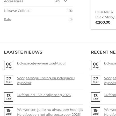
Accessoires
(42)
+
Nieuwe Collectie
(175)
DICK MOBY
Dick Moby 
Sale
(1)
€
200,00
LAATSTE NIEUWS
RECENT N
bckspace|eyewear zoekt jou!
bckspa
06
06
May
May
No
No
Comments
Comme
Voorjaarsopruiming bij bckspace |
Voorja
27
27
on
on
Mar
Mar
eyewear
eyewe
bckspace|eyewear
bckspa
zoekt
zoekt
No
No
jou!
jou!
Comments
Comme
14 februari – Valentijnsdag 2026
14 febr
13
13
on
on
Feb
Feb
No
No
Voorjaarsopruiming
Voorja
Comments
Comme
bij
bij
We wensen jullie nu alvast een heerlijk
We wens
19
19
on
on
bckspace
bckspa
Dec
Dec
Kerstfeest en het allerbeste voor 2026!
Kerstfe
14
14