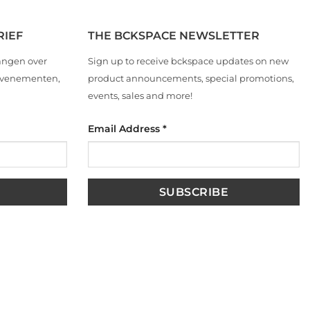
RIEF
THE BCKSPACE NEWSLETTER
angen over
Sign up to receive bckspace updates on new
 evenementen,
product announcements, special promotions,
events, sales and more!
Email Address
*