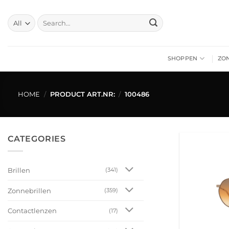
Skip
to
Search
for:
content
SHOPPEN
ZO
HOME
/
PRODUCT ART.NR:
/
100486
CATEGORIES
Brillen
(341)
Zonnebrillen
(359)
Contactlenzen
(17)