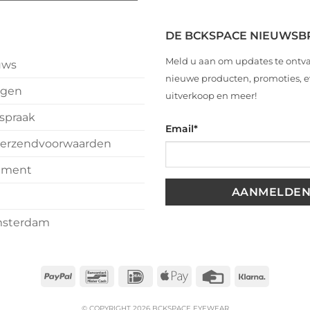
i
r
nts
DE BCKSPACE NIEUWSB
ijnsdag
Meld u aan om updates te ontv
uws
n
nieuwe producten, promoties,
ngen
uitverkoop en meer!
spraak
Email
*
k
erzendvoorwaarden
est
tement
ste
msterdam
PayPal
Bancontact
IDeal
Apple
Credit
Klarna
Pay
Card
© COPYRIGHT 2026 BCKSPACE EYEWEAR