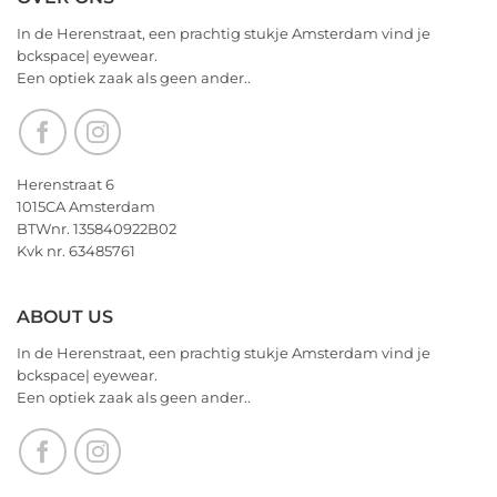
Valentijnsdag
on
2026
We
In de Herenstraat, een prachtig stukje Amsterdam vind je
wensen
bckspace| eyewear.
jullie
Een optiek zaak als geen ander..
nu
alvast
een
heerlijk
Kerstfeest
Herenstraat 6
en
1015CA Amsterdam
het
BTWnr. 135840922B02
allerbeste
Kvk nr. 63485761
voor
2026!
ABOUT US
In de Herenstraat, een prachtig stukje Amsterdam vind je
bckspace| eyewear.
Een optiek zaak als geen ander..