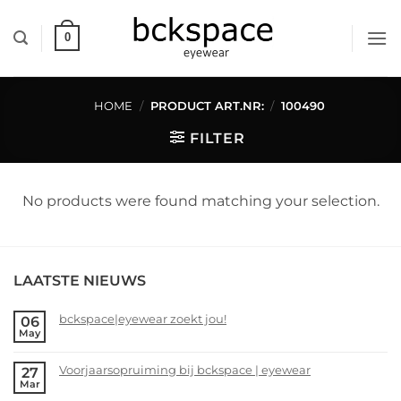
Skip
to
0
content
HOME
/
PRODUCT ART.NR:
/
100490
FILTER
No products were found matching your selection.
LAATSTE NIEUWS
bckspace|eyewear zoekt jou!
06
May
No
Comments
Voorjaarsopruiming bij bckspace | eyewear
27
on
Mar
bckspace|eyewear
No