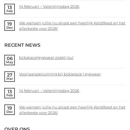
zoekt
Comments
14 februari – Valentijnsdag 2026
13
jou!
on
Feb
Voorjaarsopruiming
No
bij
Comments
We wensen jullie nu alvast een heerlijk Kerstfeest en het
19
bckspace
on
Dec
allerbeste voor 2026!
|
14
eyewear
februari
No
–
Comments
RECENT NEWS
Valentijnsdag
on
2026
We
wensen
bckspace|eyewear zoekt jou!
06
May
jullie
No
nu
Comments
alvast
Voorjaarsopruiming bij bckspace | eyewear
27
on
Mar
een
bckspace|eyewear
No
heerlijk
zoekt
Comments
Kerstfeest
14 februari – Valentijnsdag 2026
13
jou!
on
Feb
en
Voorjaarsopruiming
No
het
bij
Comments
allerbeste
We wensen jullie nu alvast een heerlijk Kerstfeest en het
19
bckspace
on
Dec
voor
allerbeste voor 2026!
|
14
2026!
eyewear
februari
No
–
Comments
OVER ONS