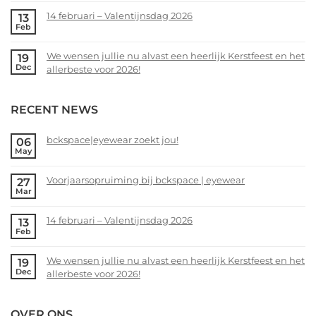
zoekt
Comments
14 februari – Valentijnsdag 2026
13
jou!
on
Feb
Voorjaarsopruiming
No
bij
Comments
We wensen jullie nu alvast een heerlijk Kerstfeest en het
19
bckspace
on
Dec
allerbeste voor 2026!
|
14
eyewear
februari
No
–
Comments
RECENT NEWS
Valentijnsdag
on
2026
We
wensen
bckspace|eyewear zoekt jou!
06
May
jullie
No
nu
Comments
alvast
Voorjaarsopruiming bij bckspace | eyewear
27
on
Mar
een
bckspace|eyewear
No
heerlijk
zoekt
Comments
Kerstfeest
14 februari – Valentijnsdag 2026
13
jou!
on
Feb
en
Voorjaarsopruiming
No
het
bij
Comments
allerbeste
We wensen jullie nu alvast een heerlijk Kerstfeest en het
19
bckspace
on
Dec
voor
allerbeste voor 2026!
|
14
2026!
eyewear
februari
No
–
Comments
OVER ONS