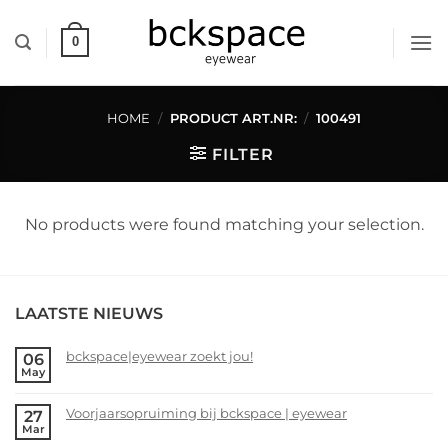
Skip
to
0
content
HOME
/
PRODUCT ART.NR:
/
100491
FILTER
No products were found matching your selection.
LAATSTE NIEUWS
bckspace|eyewear zoekt jou!
06
May
No
Comments
Voorjaarsopruiming bij bckspace | eyewear
27
on
Mar
bckspace|eyewear
No