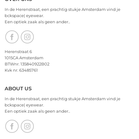
Valentijnsdag
on
2026
We
In de Herenstraat, een prachtig stukje Amsterdam vind je
wensen
bckspace| eyewear.
jullie
Een optiek zaak als geen ander..
nu
alvast
een
heerlijk
Kerstfeest
Herenstraat 6
en
1015CA Amsterdam
het
BTWnr. 135840922B02
allerbeste
Kvk nr. 63485761
voor
2026!
ABOUT US
In de Herenstraat, een prachtig stukje Amsterdam vind je
bckspace| eyewear.
Een optiek zaak als geen ander..