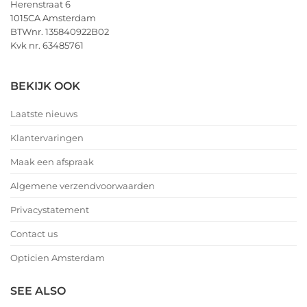
Herenstraat 6
1015CA Amsterdam
BTWnr. 135840922B02
Kvk nr. 63485761
BEKIJK OOK
Laatste nieuws
Klantervaringen
Maak een afspraak
Algemene verzendvoorwaarden
Privacystatement
Contact us
Opticien Amsterdam
SEE ALSO