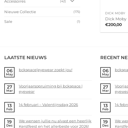
Accessoires
(42)
+
Nieuwe Collectie
(175)
DICK MOBY
Dick Moby
Sale
(1)
€
200,00
LAATSTE NIEUWS
RECENT N
bckspace|eyewear zoekt jou!
bckspa
06
06
May
May
No
No
Comments
Comme
Voorjaarsopruiming bij bckspace |
Voorja
27
27
on
on
Mar
Mar
eyewear
eyewe
bckspace|eyewear
bckspa
zoekt
zoekt
No
No
jou!
jou!
Comments
Comme
14 februari – Valentijnsdag 2026
14 febr
13
13
on
on
Feb
Feb
No
No
Voorjaarsopruiming
Voorja
Comments
Comme
bij
bij
We wensen jullie nu alvast een heerlijk
We wens
19
19
on
on
bckspace
bckspa
Dec
Dec
Kerstfeest en het allerbeste voor 2026!
Kerstfe
14
14