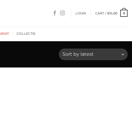
LOGIN
CART /
€
0,00
0
MENT
COLLECTIE