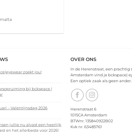
 malta
EWS
OVER ONS
In de Herenstraat, een prachtig 
ce|eyewear zoekt jou!
Amsterdam vind je bckspace| e
Een optiek zaak als geen ander.
nts
arsopruiming bij bckspace |
ar
ce|eyewear
nts
uari – Valentijnsdag 2026
Herenstraat 6
1015CA Amsterdam
arsopruiming
nts
BTWnr. 135840922B02
en jullie nu alvast een heerlijk
Kvk nr. 63485761
ce
est en het allerbeste voor 2026!