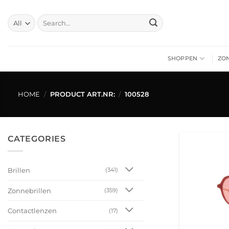
Skip
to
Search
for:
content
SHOPPEN
ZO
HOME
/
PRODUCT ART.NR:
/
100528
CATEGORIES
Brillen
(341)
Zonnebrillen
(359)
Contactlenzen
(17)