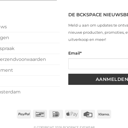
i
r
nts
DE BCKSPACE NIEUWSB
ijnsdag
Meld u aan om updates te ontv
uws
n
nieuwe producten, promoties,
ngen
uitverkoop en meer!
spraak
Email
*
k
erzendvoorwaarden
est
tement
ste
msterdam
PayPal
Bancontact
IDeal
Apple
Credit
Klarna
Pay
Card
© COPYRIGHT 2026 BCKSPACE EYEWEAR