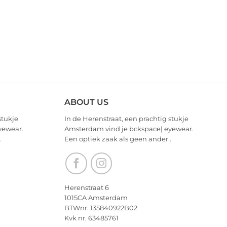
ABOUT US
stukje
In de Herenstraat, een prachtig stukje
yewear.
Amsterdam vind je bckspace| eyewear.
.
Een optiek zaak als geen ander..
Herenstraat 6
1015CA Amsterdam
BTWnr. 135840922B02
Kvk nr. 63485761