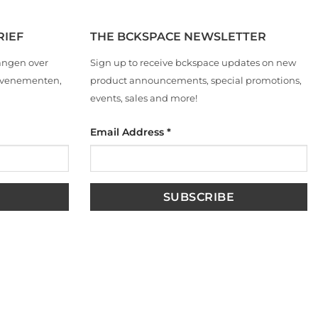
RIEF
THE BCKSPACE NEWSLETTER
angen over
Sign up to receive bckspace updates on new
 evenementen,
product announcements, special promotions,
events, sales and more!
Email Address
*