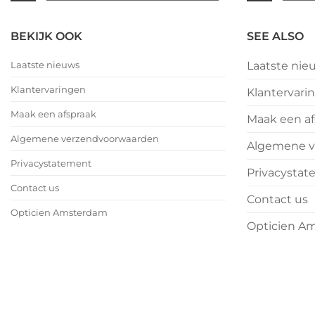
|
|
februari
februar
No
No
eyewear
eyewea
–
–
Comments
Comme
BEKIJK OOK
SEE ALSO
Valentijnsdag
on
Valent
on
2026
We
2026
We
Laatste nieuws
Laatste nie
wensen
wense
jullie
jullie
Klantervaringen
Klantervari
nu
nu
alvast
alvast
Maak een afspraak
Maak een af
een
een
heerlijk
heerlij
Algemene verzendvoorwaarden
Algemene v
Kerstfeest
Kerstfe
en
en
Privacystatement
Privacysta
het
het
allerbeste
allerbe
Contact us
Contact us
voor
voor
Opticien Amsterdam
2026!
2026!
Opticien A