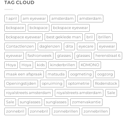
TAG CLOUD
jullie
LA
nu
LOOP
alvast
—
een
1 april
am eyewear
amsterdam
amsterdam
vorm
heerlijk
ontmoet
bckspace
bckspace
bckspace eyewear
Kerstfeest
functie
en
bckspace eyewear
best geklede man
bril
brillen
het
allerbeste
Contactlenzen
daglenzen
dita
eyecare
eyewear
voor
eyewear
fashionweek
glasses
glasses
herenstraat 6
2026!
Hoya
Hoya
kids
kinderbrillen
KOMONO
maak een afspraak
matsuda
oogmeting
oogzorg
Openingstijden
opruiming
optometrie
Rodenstock
royalstreets amsterdam
royalstreets amsterdam
Sale
Sale
sunglasses
sunglasses
zomervakantie
zonnebril
zonnebril
zonnebrillen
zonnebrillen