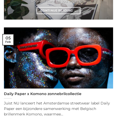
voor de klant bij jou voorop?...
CONTINUE READING
→
05
Feb
Daily Paper x Komono zonnebrilcollectie
Juist NU lanceert het Amsterdamse streetwear label Daily
Paper een bijzondere samenwerking met Belgisch
brillenmerk Komono, waarmee...