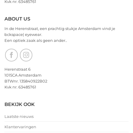
Kvk nr. 63485761
voor
2026!
ABOUT US
In de Herenstraat, een prachtig stukje Amsterdam vind je
bckspace| eyewear.
Een optiek zaak als geen ander..
Herenstraat 6
1015CA Amsterdam
BTWnr. 135840922B02
Kvk nr. 63485761
BEKIJK OOK
Laatste nieuws
Klantervaringen