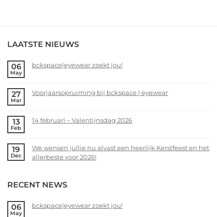
LAATSTE NIEUWS
bckspace|eyewear zoekt jou!
06
May
No
Comments
Voorjaarsopruiming bij bckspace | eyewear
27
on
Mar
bckspace|eyewear
No
zoekt
Comments
14 februari – Valentijnsdag 2026
13
jou!
on
Feb
Voorjaarsopruiming
No
bij
Comments
We wensen jullie nu alvast een heerlijk Kerstfeest en het
19
bckspace
on
Dec
allerbeste voor 2026!
|
14
eyewear
februari
No
–
Comments
RECENT NEWS
Valentijnsdag
on
2026
We
wensen
bckspace|eyewear zoekt jou!
06
May
jullie