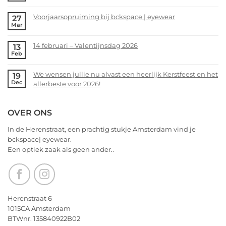
No
nu
Comments
alvast
Voorjaarsopruiming bij bckspace | eyewear
27
on
Mar
een
bckspace|eyewear
No
heerlijk
zoekt
Comments
Kerstfeest
14 februari – Valentijnsdag 2026
13
jou!
on
Feb
en
Voorjaarsopruiming
No
het
bij
Comments
allerbeste
We wensen jullie nu alvast een heerlijk Kerstfeest en het
19
bckspace
on
Dec
voor
allerbeste voor 2026!
|
14
2026!
eyewear
februari
No
–
Comments
OVER ONS
Valentijnsdag
on
2026
We
In de Herenstraat, een prachtig stukje Amsterdam vind je
wensen
bckspace| eyewear.
jullie
Een optiek zaak als geen ander..
nu
alvast
een
heerlijk
Kerstfeest
Herenstraat 6
en
1015CA Amsterdam
het
BTWnr. 135840922B02
allerbeste