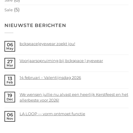
Sale
(5)
Sale
NIEUWSTE BERICHTEN
bckspace|eyewear zoekt jou!
06
May
No
Comments
Voorjaarsopruiming bij bckspace | eyewear
27
on
Mar
bckspace|eyewear
No
zoekt
Comments
14 februari – Valentijnsdag 2026
13
jou!
on
Feb
Voorjaarsopruiming
No
bij
Comments
We wensen jullie nu alvast een heerlijk Kerstfeest en het
19
bckspace
on
Dec
allerbeste voor 2026!
|
14
eyewear
februari
No
–
Comments
LA LOOP — vorm ontmoet functie
06
Valentijnsdag
on
Nov
No
2026
We
Comments
wensen
on