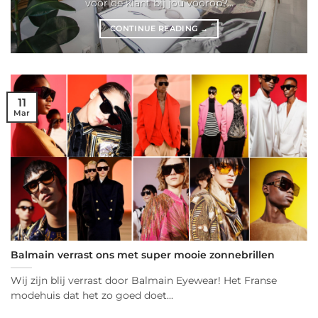
voor de klant bij jou voorop?...
CONTINUE READING
→
11
Mar
Balmain verrast ons met super mooie zonnebrillen
Wij zijn blij verrast door Balmain Eyewear! Het Franse
modehuis dat het zo goed doet...