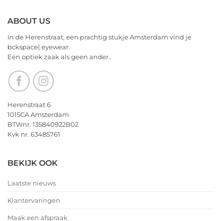
2026!
ABOUT US
In de Herenstraat, een prachtig stukje Amsterdam vind je
bckspace| eyewear.
Een optiek zaak als geen ander..
Herenstraat 6
1015CA Amsterdam
BTWnr. 135840922B02
Kvk nr. 63485761
BEKIJK OOK
Laatste nieuws
Klantervaringen
Maak een afspraak