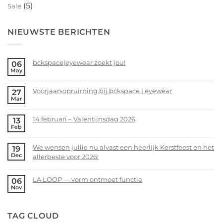
(5)
Sale
NIEUWSTE BERICHTEN
bckspace|eyewear zoekt jou!
06
May
No
Comments
Voorjaarsopruiming bij bckspace | eyewear
27
on
Mar
bckspace|eyewear
No
zoekt
Comments
14 februari – Valentijnsdag 2026
13
jou!
on
Feb
Voorjaarsopruiming
No
bij
Comments
We wensen jullie nu alvast een heerlijk Kerstfeest en het
19
bckspace
on
Dec
allerbeste voor 2026!
|
14
eyewear
februari
No
–
Comments
LA LOOP — vorm ontmoet functie
06
Valentijnsdag
on
Nov
No
2026
We
Comments
wensen
on
TAG CLOUD
jullie
LA