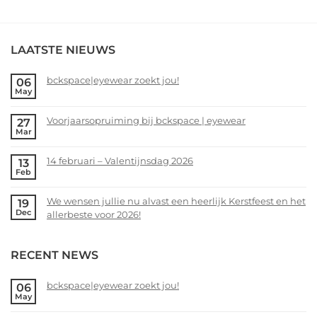
LAATSTE NIEUWS
bckspace|eyewear zoekt jou!
06
May
No
Comments
Voorjaarsopruiming bij bckspace | eyewear
27
on
Mar
bckspace|eyewear
No
zoekt
Comments
14 februari – Valentijnsdag 2026
13
jou!
on
Feb
Voorjaarsopruiming
No
bij
Comments
We wensen jullie nu alvast een heerlijk Kerstfeest en het
19
bckspace
on
Dec
allerbeste voor 2026!
|
14
eyewear
februari
No
–
Comments
RECENT NEWS
Valentijnsdag
on
2026
We
wensen
bckspace|eyewear zoekt jou!
06
May
jullie
No
nu
Comments