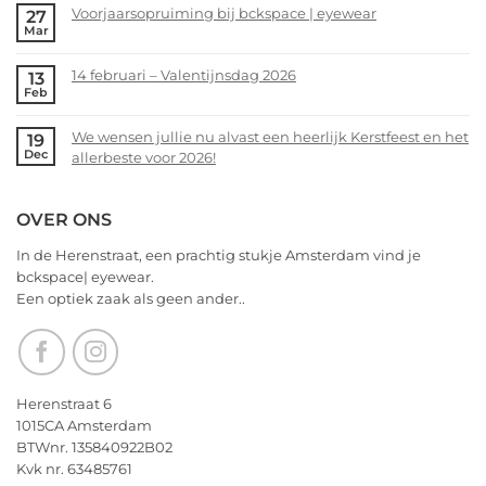
alvast
Voorjaarsopruiming bij bckspace | eyewear
27
on
Mar
een
bckspace|eyewear
No
heerlijk
zoekt
Comments
Kerstfeest
14 februari – Valentijnsdag 2026
13
jou!
on
Feb
en
Voorjaarsopruiming
No
het
bij
Comments
allerbeste
We wensen jullie nu alvast een heerlijk Kerstfeest en het
19
bckspace
on
Dec
voor
allerbeste voor 2026!
|
14
2026!
eyewear
februari
No
–
Comments
OVER ONS
Valentijnsdag
on
2026
We
In de Herenstraat, een prachtig stukje Amsterdam vind je
wensen
bckspace| eyewear.
jullie
Een optiek zaak als geen ander..
nu
alvast
een
heerlijk
Kerstfeest
Herenstraat 6
en
1015CA Amsterdam
het
BTWnr. 135840922B02
allerbeste
Kvk nr. 63485761
voor