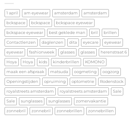
nu
LOOP
alvast
—
een
1 april
am eyewear
amsterdam
amsterdam
vorm
heerlijk
ontmoet
bckspace
bckspace
bckspace eyewear
Kerstfeest
functie
en
bckspace eyewear
best geklede man
bril
brillen
het
allerbeste
Contactlenzen
daglenzen
dita
eyecare
eyewear
voor
eyewear
fashionweek
glasses
glasses
herenstraat 6
2026!
Hoya
Hoya
kids
kinderbrillen
KOMONO
maak een afspraak
matsuda
oogmeting
oogzorg
Openingstijden
opruiming
optometrie
Rodenstock
royalstreets amsterdam
royalstreets amsterdam
Sale
Sale
sunglasses
sunglasses
zomervakantie
zonnebril
zonnebril
zonnebrillen
zonnebrillen